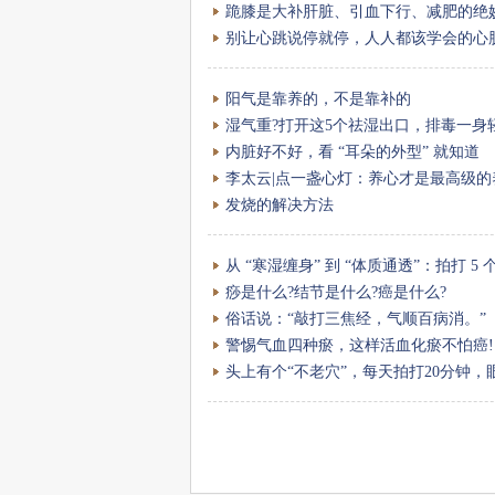
跪膝是大补肝脏、引血下行、减肥的绝
别让心跳说停就停，人人都该学会的心
阳气是靠养的，不是靠补的
湿气重?打开这5个祛湿出口，排毒一身轻
内脏好不好，看 “耳朵的外型” 就知道
李太云|点一盏心灯：养心才是最高级的
发烧的解决方法
从 “寒湿缠身” 到 “体质通透”：拍打 
痧是什么?结节是什么?癌是什么?
俗话说：“敲打三焦经，气顺百病消。”
警惕气血四种瘀，这样活血化瘀不怕癌!
头上有个“不老穴”，每天拍打20分钟