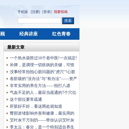
手机版
[注册]
[登录]
我要投稿
回顾
经典讲座
红色青春
最新文章
一个热水袋胜过10个老中医!一次搞定!
补脾，是调理一切疾病的关键，可惜
知道的人太少了!
没事经常拍拍心脏问题的“虎穴”!心脏
舒服了，睡
各阶级的“没办法”与“有办法”——资产
阶级篇
非常实用的养生方法——拍打八虚
气血不足的人，最应当疏通的7个穴位
这个部位要常疏通
肝脏好不好，看这两处就知道
臀部淤堵影响外形和健康，最实用的
养护方法在这里
艾叶灰千万别扔——带你认识艾叶灰
的神奇功效
李太云：春分，是一个特别适合养生