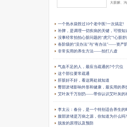
大脏腑、
一个热水袋胜过10个老中医!一次搞定!
补脾，是调理一切疾病的关键，可惜知
没事经常拍拍心脏问题的“虎穴”!心脏舒
各阶级的“没办法”与“有办法”——资产
非常实用的养生方法——拍打八虚
气血不足的人，最应当疏通的7个穴位
这个部位要常疏通
肝脏好不好，看这两处就知道
臀部淤堵影响外形和健康，最实用的养
艾叶灰千万别扔——带你认识艾叶灰的
李太云：春分，是一个特别适合养生的
腹部淤堵是万病之源，你知道为什么吗?
脱发的原理以及预防