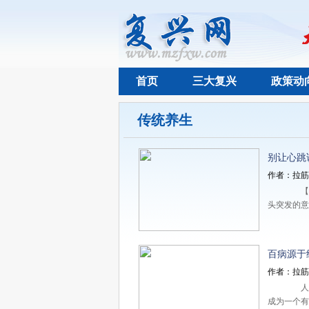
首页
三大复兴
政策动
传统养生
别让心跳
作者：拉筋拍
【拉
头突发的
百病源于
作者：拉筋拍
人体
成为一个有