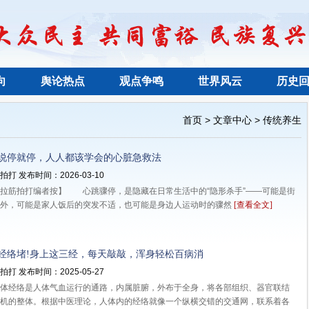
向
舆论热点
观点争鸣
世界风云
历史
>
>
首页
文章中心
传统养生
说停就停，人人都该学会的心脏急救法
打 发布时间：2026-03-10
筋拍打编者按】 心跳骤停，是隐藏在日常生活中的“隐形杀手”——可能是街
意外，可能是家人饭后的突发不适，也可能是身边人运动时的骤然
[查看全文]
经络堵!身上这三经，每天敲敲，浑身轻松百病消
打 发布时间：2025-05-27
经络是人体气血运行的通路，内属脏腑，外布于全身，将各部组织、器官联结
机的整体。根据中医理论，人体内的经络就像一个纵横交错的交通网，联系着各