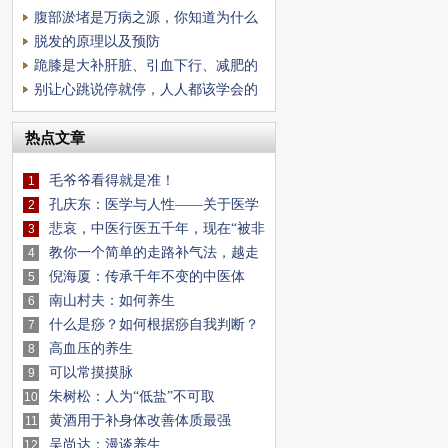
的时间节点
腹部淤堵是万病之源，你知道为什么
吗?
脱发的原理以及预防
跪膝是大补肝脏、引血下行、减肥的
绝妙方法!
别让心跳说停就停，人人都该学会的
心脏急救法
热点文章
毛爷爷看得就是准！
1
孔庆东：医学与人性——关于医学
2
政治学
悲哀，中医行医五千年，现在“被非
3
法”化了!
教你一个简单的走路补气法，越走
4
越轻松!
倪海厦：传承千年不变的中医体
5
检，只需看这10个
南山村夫：如何养生
6
什么是痧？如何根据痧自我判断？
7
为什么你拍不出
高血压的养生
8
可以常摸摸脉
9
朱树松：人为“低盐”不可取
10
黄酒用于补身体改善体质最强
11
吴尚达：漫谈养生
12