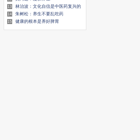
林治波：文化自信是中医药复兴的
13
第一条件
朱树松：养生不要乱吃药
14
健康的根本是养好脾胃
15