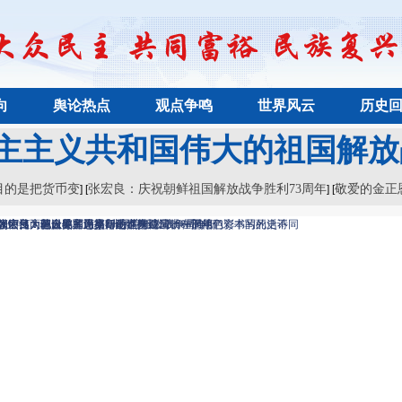
向
舆论热点
观点争鸣
世界风云
历史
主主义共和国伟大的祖国解放战
目的是把货币变
张宏良：庆祝朝鲜祖国解放战争胜利73周年
敬爱的金正
] [
] [