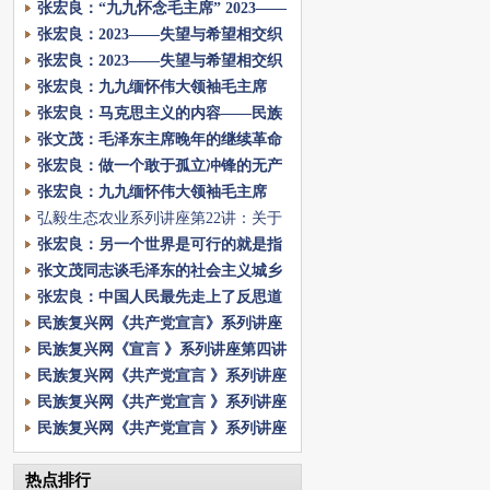
都穿着红色袈裟
张宏良：“九九怀念毛主席” 2023——
失望与希望相交织的一年（讲座合
张宏良：2023——失望与希望相交织
集）
的一年（下）
张宏良：2023——失望与希望相交织
的一年
张宏良：九九缅怀伟大领袖毛主席
张宏良：马克思主义的内容——民族
复兴网网络大讲堂第十四期
张文茂：毛泽东主席晚年的继续革命
理论恰恰是最辉煌的思想理论
张宏良：做一个敢于孤立冲锋的无产
阶级革命战士
张宏良：九九缅怀伟大领袖毛主席
弘毅生态农业系列讲座第22讲：关于
生态农业的十个真相
张宏良：另一个世界是可行的就是指
毛主席带领我们探索的大众政治
张文茂同志谈毛泽东的社会主义城乡
关系发展战略！ ​
张宏良：中国人民最先走上了反思道
路的原因
民族复兴网《共产党宣言》系列讲座
心得交流会郝老师总结讲话
民族复兴网《宣言 》系列讲座第四讲
民族复兴网《共产党宣言 》系列讲座
第三讲
民族复兴网《共产党宣言 》系列讲座
第二讲
民族复兴网《共产党宣言 》系列讲座
第一讲
热点排行