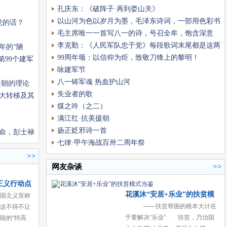
孔庆东：《破阵子·再到娄山关》
黄绿的交响里，化作诗行间永恒流
转的光影色韵，晕染出中国革命的
以山河为色以岁月为墨，毛泽东诗词，一部用色彩书
党的话？
壮
写的史诗
毛主席唯一一首写八一的诗，号召全牟，饱含深意
李克勤：《人民军队忠于党》每段歌词末尾都是这两
年的“陋
句
99周年颂：以信仰为炬，致敬刀锋上的黎明！
第99个建军
咏建军节
八一铸军魂 热血护山河
援朝的理论
失业者的歌
大转移及其
煤之吟（之二）
满江红·抗美援朝
扬正贬邪诗一首
命，彭士禄
七律·甲午海战百卅二周年祭
>>
网友杂谈
>>
正义行动点
花溪沐“安居+乐业”的扶贫模
国主义宣称
式当鉴
——扶贫帮困的根本大计在
这不得不让
于要解决“乐业” 扶贫，乃治国
陆的“特高