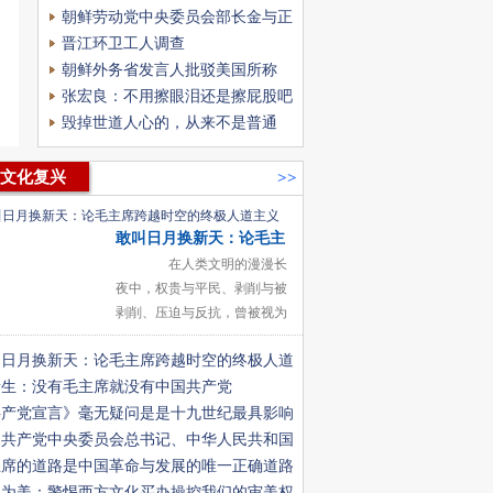
朝鲜劳动党中央委员会部长金与正
发表谈话
晋江环卫工人调查
朝鲜外务省发言人批驳美国所称
的“网络威胁论”是毫无根据的污蔑
张宏良：不用擦眼泪还是擦屁股吧
阴谋
毁掉世道人心的，从来不是普通
人，而是失德的精英
文化复兴
>>
敢叫日月换新天：论毛主
席跨越时空的终极人道主
在人类文明的漫漫长
夜中，权贵与平民、剥削与被
义
剥削、压迫与反抗，曾被视为
不可更改的“天道”。千百年
叫日月换新天：论毛主席跨越时空的终极人道
来，帝王将相的历史堆满了功
名利禄的喧嚣，却罕有为“泥
义
贵生：没有毛主席就没有中国共产党
共产党宣言》毫无疑问是是十九世纪最具影响
的作品
国共产党中央委员会总书记、中华人民共和国
席习近平同志参谒友谊塔
主席的道路是中国革命与发展的唯一正确道路
丑为美：警惕西方文化买办操控我们的审美权