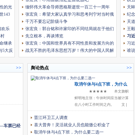
性的光
缅怀伟大革命导师恩格斯逝世一百三十一周年
天
143
张宏良：希望大家认真学习和思考列宁对当时俄
纪
国“左派伍毛党”的批判
千万不要忘记阶级斗争
天
壤欢乐
张宏良：郭台铭和许家印的不同结局就在于他们
与
王
街村
资本的死活不同
先立根本，再谈博览
习
命继承
张宏良：中国和世界具有不同性质和发展方向的
习
与5大反
两种不同司法文明
战无不胜的毛泽东思想万岁！伟大的中国人民解
向
谁
放军万岁！
>>
舆论热点
>>
取消午休与4点下班，为什么
要二选一
★★★★★ 本文旗帜
鲜明地主张：午休时间应当被计算
在八小时工作时间之内。 文 |
付能 近日，“取消午休4点下班
晋江环卫工人调查
你会同意吗”的话题在社交平台上迅
速发
喜大普奔！灵活就业人员也能缴公积金了
—车票已经
取消午休与4点下班，为什么要二选一