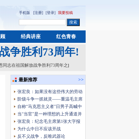
手机版
[注册]
[登录]
我要投稿
回顾
经典讲座
红色青春
争胜利73周年!
恩同志在祖国解放战争胜利73周年之
]
最新推荐
>>
张宏良：如果没有这些伟大的劳动
者，中国早已不是人类社会
阶级斗争一抓就灵——重温毛主席
的伟大思想
自称“马克思主义者”日男子高喊中
俄朝并非要对抗的敌人
当“当官”是一种理想的上升通道并
被视为出人头地时，官僚主义就很
张宏良：纪念毛主席第1张大字报
难根治
发表60周年
为什么中日不应该开战
反不义战争，反唯武器论