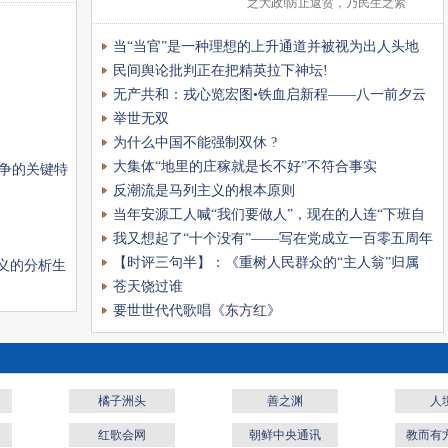
之大政!防止返贫，乃民生之紧
注意到的是，
要! 而无论扶贫，还是防止返
“特高课
当“当官”是一种理想的上升通道并被视为出人头地
贫，关键是要解决“乐业”
时，官僚主义就很难根治
民间舆论批判正在把精英拉下神坛!
无产共和：戎心览宏图•铁血启新程——八一前夕云
龙镇政府退役军人参观简阳市规划馆有感
举世无双
为什么中国不能强制双休 ?
大集体“地里的庄稼就是长不好”不符合事实
争的关键特
反潮流是马列主义的根本原则
当年安源工人喊“我们要做人”，现在的人连“下班自
由”都成了一种奢望，如何保障正常休息？
我又想起了“十个没有”——写在党成立一百零五周年
【时评三句半】：《重树人民群众的“主人翁”归属
义的分析生
感，是新时代教育的重中之重》
苍天饶过谁
要世世代代歌唱《东方红》
橘子洲头
善之渊
人
红歌会网
朝鲜中央通讯
教而有