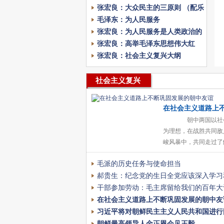
张宏良：大众民主的三原则 （配乐
朗诵版）
毛泽东：为人民服务
张宏良：为人民服务是人类政治的
最终归宿（2019年）
张宏良：高举毛泽东思想伟大红
旗，实现社会主义的伟大复兴
张宏良：社会主义复兴大纲
（2009）
社会主义复兴
在社会主义道路上
固发展的朝中友谊
朝中两国以社
为理想，在战胜共同敌
峻风暴中，共同走过了
建国与发展的征程。
毛派的历史任务与使命担当
长的斗争道路上，始终
死、休戚与共的朝中两
郝贵生：纪念党的生日全党应该深入学习
的红色鲜血与奉
《共产党宣言》
干部参加劳动：毛主席留给我们的百年大
在社会主义道路上不断巩固发展的朝中友
习近平将对朝鲜民主主义人民共和国进行
朝鲜最高领导人金正恩会见王毅