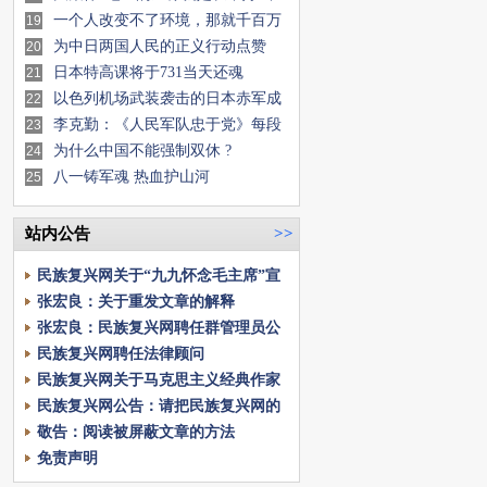
符合事实
一个人改变不了环境，那就千百万
19
人一起
为中日两国人民的正义行动点赞
20
日本特高课将于731当天还魂
21
以色列机场武装袭击的日本赤军成
22
员冈本公三去世 终年78岁！
李克勤：《人民军队忠于党》每段
23
歌词末尾都是这两句
为什么中国不能强制双休 ?
24
八一铸军魂 热血护山河
25
站内公告
>>
民族复兴网关于“九九怀念毛主席”宣
传的公告
张宏良：关于重发文章‮解的‬释
张宏良：民族复兴网聘任群管理员公
告
民族复兴网聘任法律顾问
民族复兴网关于马克思主义经典作家
语录群的公告
民族复兴网公告：请把民族复兴网的
图标放在手机桌面
敬告：阅读被屏蔽文章的方法
免责声明