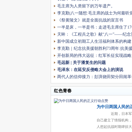
毛主席为人类留下的万年遗产。
李克勤|八一随想:毛主席的战士为何最听
《祭黄陵文》就是全面抗战的宣言书
一半是床，一半是书：走进毛主席住了17
室”，才读懂什么叫“为人民”
天眸：《工程兵之歌》献“八一”——纪念
节
新中国成立初期工人生活福利体系的构建
李克勤｜纪念抗美援朝胜利73周年:抗美
依据如何理解？
开创新局的伟大远征：红军长征实现战略
历史意义
毛远新 | 关于潘复生的问题
毛泽东：在延安反侵略大会上的演说
两代人的信仰接力：彭湃烧田契分田闹革
造核潜艇建核电站
红色青春
为中日两国人民的
赞
近期，日本军
自己建立了情报机构，
人想起抗战时期肆掠大