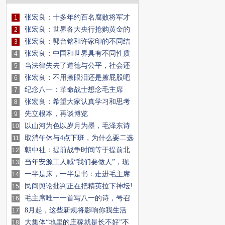
张宏良：十多年约百名腐败将军才
1
是中日战争的心头大患
张宏良：世界各大央行抢购黄金的
2
目的是把货币变成废纸，对全世界99%
张宏良：郭台铭和许家印的不同结
3
人民大众进行最大规模的财富收割
局就在于他们资本的死活不同
张宏良：中国和世界具有不同性质
4
和发展方向的两种不同司法文明
当法律失去了道德与公平，社会还
5
剩下什么？
张宏良：不用擦眼泪还是擦屁股吧
6
纪念八一：革命战士想念毛主席
7
张宏良：希望大家认真学习和思考
8
列宁对当时俄国“左派伍毛党”的批判
先立根本，再谈博览
9
以山河为色以岁月为墨，毛泽东诗
10
词，一部用色彩书写的史诗
取消午休与4点下班，为什么要二选
11
一
朝中社：提前战争时间等于提前北
12
约毁灭时间
当年安源工人喊“我们要做人”，现
13
在的人连“下班自由”都成了一种奢望，
一半是床，一半是书：走进毛主席
14
如何保障正常休息？
住了17年的“陋室”，才读懂什么叫“为人
民间舆论批判正在把精英拉下神坛!
15
民”
毛主席唯一一首写八一的诗，号召
16
全牟，饱含深意
8月起，这些新规将影响你我生活
17
大集体“地里的庄稼就是长不好”不
18