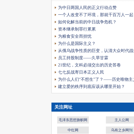
课”。但是很多人没有
为中日两国人民的正义行动点赞
无论是军国主义日本的
&rdqu
一个人改变不了环境，那就千百万人一起
如何化解当前的中日战争危机？
资本继承制罪行累累
为粮食安全而担忧
为什么是国际主义？
从俄乌战争性质的巨变，认清大众时代战
征
员工持股制度——久旱甘霖
21世纪，文科必须交出的历史答卷
七七反战寄日本正义人民
为什么人们“不想生”了？――历史唯物主
育意愿背后的权责逻辑
建立爱的秩序到底应该从哪里开始？
关注网址
毛泽东思想旗帜网
主人公网
中红网
乌有之乡网刊