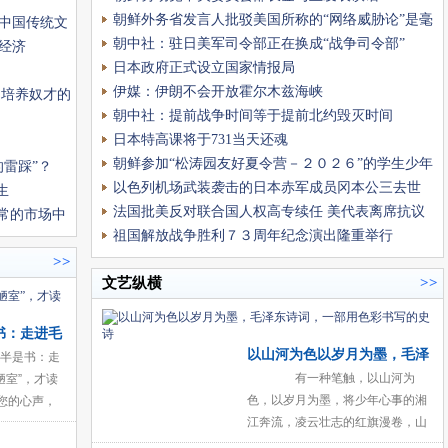
朝鲜外务省发言人批驳美国所称的“网络威胁论”是毫
中国传统文
无根据的污蔑阴谋
朝中社：驻日美军司令部正在换成“战争司令部”
经济
日本政府正式设立国家情报局
伊媒：伊朗不会开放霍尔木兹海峡
廷培养奴才的
朝中社：提前战争时间等于提前北约毁灭时间
日本特高课将于731当天还魂
朝鲜参加“松涛园友好夏令营－２０２６”的学生少年
雷踩”？
夏令营团参观平壤市各处
以色列机场武装袭击的日本赤军成员冈本公三去世
生
终年78岁！
法国批美反对联合国人权高专续任 美代表离席抗议
常的市场中
祖国解放战争胜利７３周年纪念演出隆重举行
>>
文艺纵横
>>
书：走进毛
以山河为色以岁月为墨，毛泽
陋室”，才读
半是书：走
东诗词，一部用色彩书写的史
有一种笔触，以山河为
陋室”，才读
色，以岁月为墨，将少年心事的湘
您的心声，
诗
江奔流，凌云壮志的红旗漫卷，山
灵魂。当那
河新天的长卷铺展，悉数揉进赤橙
居映入眼