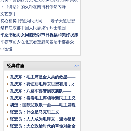
眸：《讲话》的火种在南街村依然闪烁
念文艺旗手
道初心相契 行道为民大同——老子天道思想
马列毛主义初心宗旨的内在融通论
毅祭扫江东郡中国人民志愿军烈士陵园
近平总书记向女同胞致以节日祝福和美好祝愿
近平春节前夕在北京看望慰问基层干部群众
全国各族人民致以美好的新春祝福
说中医慢
经典讲座
>>
孔庆东：毛主席是全人类的救星——
2024年孔和尚韶山讲话之五
孔庆东：要证明毛泽东思想有用，才
能说服人——2024年孔和尚韶山讲话
孔庆东：八路军要警惕夜袭队——
之四
2024年孔和尚韶山讲话之三。
孔庆东：看看毛主席领导新民主主义
的伟大成就——孔和尚2024年韶山讲
胡澄：国际悲歌歌一曲——毛主席晚
话开头
年奋斗的当代回声
张宏良：什么是马克思主义
张宏良：人人成为毛泽东，遍地都是
毛泽东
张宏良：大众政治时代的革命对象全