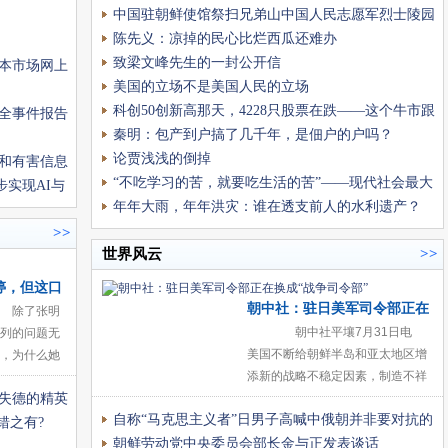
中国驻朝鲜使馆祭扫兄弟山中国人民志愿军烈士陵园
陈先义：凉掉的民心比烂西瓜还难办
致梁文峰先生的一封公开信
本市场网上
美国的立场不是美国人民的立场
科创50创新高那天，4228只股票在跌——这个牛市跟
全事件报告
你有什么关系
秦明：包产到户搞了几千年，是佃户的户吗？
论贾浅浅的倒掉
和有害信息
“不吃学习的苦，就要吃生活的苦”——现代社会最大
步实现AI与
的谎言，藏在这句人人皆知的励力名言里
年年大雨，年年洪灾：谁在透支前人的水利遗产？
>>
世界风云
>>
婷，但这口
朝中社：驻日美军司令部正在
除了张明
换成“战争司令部”
朝中社平壤7月31日电
列的问题无
美国不断给朝鲜半岛和亚太地区增
，为什么她
添新的战略不稳定因素，制造不祥
职工的发言
失德的精英
的战争乌云。 7月26日，驻日
犯下的罪，
自称“马克思主义者”日男子高喊中俄朝并非要对抗的
美军司令在接受日本媒体采访时夸
承担
错之有?
口说：去年为了“
敌人
朝鲜劳动党中央委员会部长金与正发表谈话