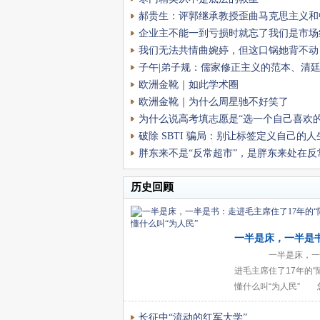
郝贵生：评郭继承教授歪曲马克思主义和
化的本质特征
企业主不能一到亏损时就忘了我们是市场
我们无法共情曲婉婷，但这口锅她背不动
子午|弟子规：儒家修正主义的范本、清
工具
欧洲金靴｜如此学术圈
欧洲金靴｜为什么周星驰不好笑了
为什么说高考填志愿是“选一个自己喜欢的
破除 SBTI 骗局：别让标签定义自己的人
胖东来不是“反常超市”，是胖东来处在反
历史回顾
一半是床，一半是
主席住了17年的“
一半是床，一
进毛主席住了17年的“
懂什么叫“为人民”
懂什么叫“为人民” 
激荡着每一个中国人的
长征中“流动的红军大学”
间朴素得令人心疼的故