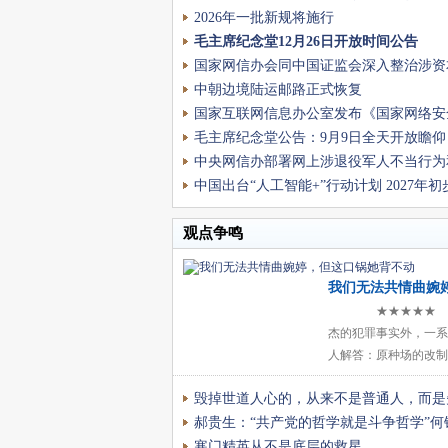
2026年一批新规将施行
毛主席纪念堂12月26日开放时间公告
国家网信办会同中国证监会深入整治涉资
虚假不实信息
中朝边境陆运邮路正式恢复
国家互联网信息办公室发布《国家网络安
管理办法》
毛主席纪念堂公告：9月9日全天开放瞻仰
中央网信办部署网上涉退役军人不当行为
内容专项整治
中国出台“人工智能+”行动计划 2027年初
经济社会深度融合
观点争鸣
我们无法共情曲婉
锅她背不动
★★★★★ 
杰的犯罪事实外，一系
人解答：原种场的改制
能一手遮天?谁剥夺了
毁掉世道人心的，从来不是普通人，而是
权、表决权?为什么她
却要让556户工人家庭
郝贵生：“共产党的哲学就是斗争哲学”何
寒门精英从不是底层的救星