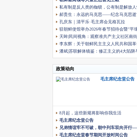
问
私有制是反人类的枷锁，公有制是解放人
辉!
郝贵生：永远的马克思——纪念马克思逝世
周年
孔庆东｜清平乐·毛主席会见格瓦拉
驻朝鲜使馆举办2026年春节招待会暨“平
春节”之“行走的年夜饭”
天眸|民间视角：观察准共产主义社区南
李东辉：关于朝鲜民主主义人民共和国革
问题的研究报告（补）
潘斌|苏联解体镜鉴：修正主义的4大陷阱
修防线
政策动向
毛主席纪念堂公告
8月起，这些新规将影响你我生活
毛主席纪念堂公告
兄弟情谊牢不可破，朝中列车双向开行—
开始线下发售
毛主席纪念堂春节期间开放时间公告