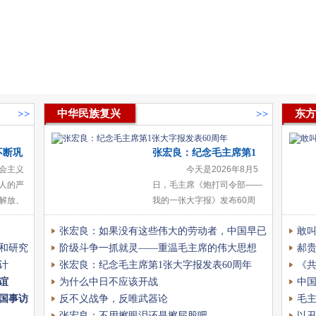
中华民族复兴
东方
>>
>>
不断巩
张宏良：纪念毛主席第1
会主义
张大字报发表60周年
今天是2026年8月5
人的严
日，毛主席《炮打司令部——
解放、
我的一张大字报》发布60周
 在漫
年。毛主席的大字报《炮打司
张宏良：如果没有这些伟大的劳动者，中国早已
敢
同生共
令部》，绝不是一般的文章，
国人民
而是开创历史新纪元的伟大历
和研究
不是人类社会
阶级斗争一抓就灵——重温毛主席的伟大思想
主
郝
史创举，由
计
张宏良：纪念毛主席第1张大字报发表60周年
《
谊
为什么中日不应该开战
力
中
国事访
反不义战争，反唯武器论
主
毛
张宏良：不用擦眼泪还是擦屁股吧
以