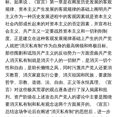
标。如果说，《宣言》第一章是在阐发历史发展的客观
规律、资本主义产生发展的客观规律的基础上阐明共产
主义作为一种历史发展进程中的客观因素就是资本主义
社会内部成长起来的对资本主义的否定因素，并宣布社
会主义、共产主义一定要战胜资本主义和一切剥削制
度。正是建立在这种客观发展规律基础上产生的共产党
人就把“消灭私有制”作为自身的最高纲领和终极目标。
那些围剿和诋毁共产主义的反动势力一方面歪曲共产党
人消灭私有制就是消灭个人的一切财产，是消灭一切个
性和自由，是助长懒惰之风，同时污蔑共产党人还要消
灭教育、消灭家庭实行公妻、消灭祖国和民族，要废除
哲学、宗教、道德、法、自由、正义等永恒真理。《宣
言》对这些极其荒谬的观点逐条进行了深入揭露和批
判。资产阶级在上述攻击共产党人的谬论中主要是围绕
要消灭私有制和私有观念这两个方面展开的。《宣言》
总结这场争论后在阐述“消灭私有制”的思想后，进一步