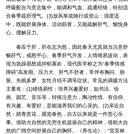
呼吸配合与意念集中，能调和气血、疏通经络，特别适
合春季疏肝理气。(3)放风筝或骑行或登山：强度适
中，既能舒展身体、活动筋骨，又能疏解肝气、愉悦身
心、缓解压力。
春应于肝，肝在志为怒，因此春天尤其就当注意舒
畅肝气，戒怒平心。春季肝气升发，人情绪易波动，表
现为急躁易怒或抑郁寡欢，现代医学称之为“春季情感
障碍”高发期。压力大、肝气不舒者，常伴有胸闷、胁
胀、失眠多梦、女性月经不调等症状。常见的调摄方法
主要有：(1)移情易性：培养兴趣爱好，如书法、绘
画、园艺、音乐等，转移注意力，陶冶性情。有信仰、
有兴趣、有爱好，是能滋养我们的心灵的。(2)亲近自
然：踏青赏花，观览春色，自古以来就是一件赏心乐
事。借助大自然的无穷生机提振自己的精神，借助大自
然的广阔空间舒展自己的胸怀。《养生论》：“宜至林