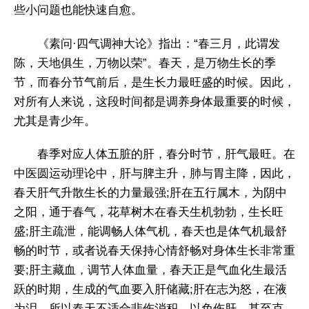
些小问题也能快速自愈。
《素问·四气调神大论》指出：“春三月，此谓发
陈，天地俱生，万物以荣”。春天，是万物生长的季
节，而春分节气前后，是生长力最旺盛的时候。因此，
对所有人来说，这段时间都是调养身体最重要的时候，
尤其是青少年。
春季对应人体五脏的肝，春分时节，肝气最旺。在
中医圆运动理论中，肝与脾主升，肺与胃主降，因此，
春天肝气升散生长的力量最强;肝在五行属木，为阴中
之阳，通于春气，花草树木在春天生机勃勃，生长旺
盛;肝主疏泄，能调畅人体气机，春天也是体气机最舒
畅的时节，或者说春天保持心情舒畅对身体生长非常重
要;肝主藏血，调节人体血量，春天正是气血化生最活
跃的时期，生成的气血要入肝储藏;肝在志为怒，在液
为泪，所以春天不适合悲伤消积，以免伤肝，甚至克