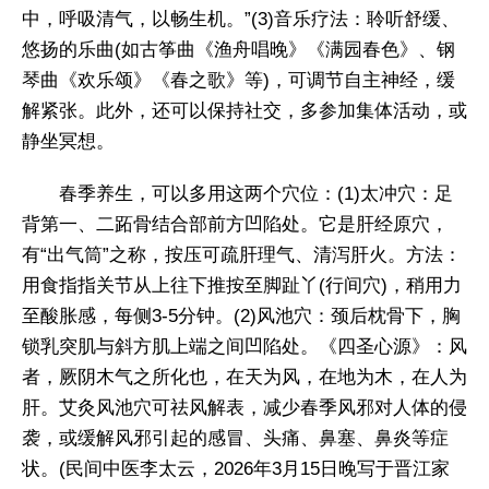
中，呼吸清气，以畅生机。”(3)音乐疗法：聆听舒缓、
悠扬的乐曲(如古筝曲《渔舟唱晚》《满园春色》、钢
琴曲《欢乐颂》《春之歌》等)，可调节自主神经，缓
解紧张。此外，还可以保持社交，多参加集体活动，或
静坐冥想。
春季养生，可以多用这两个穴位：(1)太冲穴：足
背第一、二跖骨结合部前方凹陷处。它是肝经原穴，
有“出气筒”之称，按压可疏肝理气、清泻肝火。方法：
用食指指关节从上往下推按至脚趾丫(行间穴)，稍用力
至酸胀感，每侧3-5分钟。(2)风池穴：颈后枕骨下，胸
锁乳突肌与斜方肌上端之间凹陷处。《四圣心源》：风
者，厥阴木气之所化也，在天为风，在地为木，在人为
肝。艾灸风池穴可祛风解表，减少春季风邪对人体的侵
袭，或缓解风邪引起的感冒、头痛、鼻塞、鼻炎等症
状。(民间中医李太云，2026年3月15日晚写于晋江家