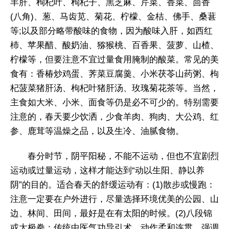
羊肝、枸杞叶、枸杞子、黑芝麻、芹菜、香菜、茴香
(八角)、葱、马齿苋、菊花、柠檬、金桔、佛手、桑葚
等;以及部分略带酸味的食物，因为酸味入肝，如西红
杮、苹果醋、酸奶油、猕猴桃、百香果、菠萝、山楂、
柠檬等，但要注意不宜过量食用腌制的酸菜。常见的美
食有：香椿炒鸡蛋、荠菜豆腐羹、小米茯苓山药粥、枸
杞菠菜猪肝汤、枸杞叶猪肝汤、玫瑰菊花茶等。当然，
主食如大米、小米、面食等仍是必不可少的。特别需要
注意的，春天要少饮洒，少食羊肉、狗肉、大公鸡、红
参、鹿茸等温燥之品，以及生冷、油腻食物。
春分时节，阴平阳秘，不能不运动，但也不宜剧烈
运动或过量运动，这样才能达到“动以生阳、静以养
阴”的目的。适合春天的舒缓运动有：(1)散步或慢跑：
注意一定要在户外进行，尽量选择环境优美的公园、山
边、林间、田间，最好是在有太阳的时候。(2)八段锦
或太极拳：传统中医气功导引术，动作柔和连贯，强调