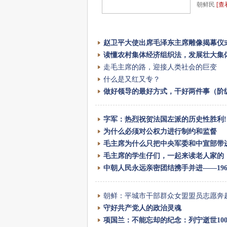
朝鲜民
[查
赵卫平大使出席毛泽东主席雕像揭幕仪
读懂农村集体经济组织法，发展壮大集
走毛主席的路，迎接人类社会的巨变
什么是又红又专？
做好领导的最好方式，干好两件事（阶
字军：热烈祝贺法国左派的历史性胜利!
为什么必须对公权力进行制约和监督
毛主席为什么只把中央军委和中宣部带
毛主席的学生仔们，一起来读老人家的
中朝人民永远亲密团结携手并进——19
朝鲜：平城市干部群众女盟盟员志愿奔
守好共产党人的政治灵魂
项国兰：不能忘却的纪念：列宁逝世10