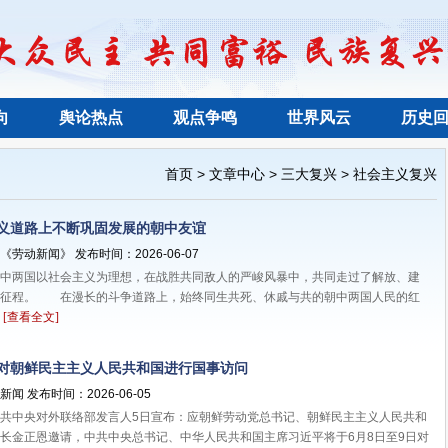
向
舆论热点
观点争鸣
世界风云
历史
>
>
>
首页
文章中心
三大复兴
社会主义复兴
义道路上不断巩固发展的朝中友谊
劳动新闻》 发布时间：2026-06-07
两国以社会主义为理想，在战胜共同敌人的严峻风暴中，共同走过了解放、建
的征程。 在漫长的斗争道路上，始终同生共死、休戚与共的朝中两国人民的红
奉
[查看全文]
对朝鲜民主主义人民共和国进行国事访问
闻 发布时间：2026-06-05
中央对外联络部发言人5日宣布：应朝鲜劳动党总书记、朝鲜民主主义人民共和
长金正恩邀请，中共中央总书记、中华人民共和国主席习近平将于6月8日至9日对