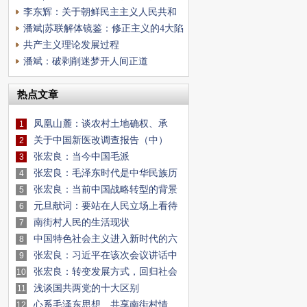
南街村
李东辉：关于朝鲜民主主义人民共和
国革命继承问题
潘斌|苏联解体镜鉴：修正主义的4大陷
阱与5大反修
共产主义理论发展过程
潘斌：破剥削迷梦开人间正道
热点文章
凤凰山麓：谈农村土地确权、承
1
包、流转、私有
关于中国新医改调查报告（中）
2
张宏良：当今中国毛派
3
张宏良：毛泽东时代是中华民族历
4
史上最辉煌的
张宏良：当前中国战略转型的背景
5
和意义
元旦献词：要站在人民立场上看待
6
历史
南街村人民的生活现状
7
中国特色社会主义进入新时代的六
8
个依据
张宏良：习近平在该次会议讲话中
9
罕见指出〝要
张宏良：转变发展方式，回归社会
10
主义，建设强大国
浅谈国共两党的十大区别
11
心系毛泽东思想 共享南街村情
12