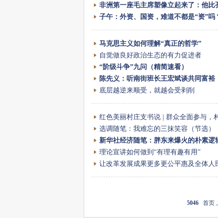
非洲第一座毛主席塑像立起来了：他比
子午：外资、国资，难道不都是“资”吗
马克思主义如何理解“真正的哲学”
自觉做良好政治生态的有力促进者
“阶级斗争”九问（精简速看）
陈先义：听南街班长王宏斌谈共同富裕
底层越逆来顺受，就越会受剥削
红色美丽村庄支书说 | 群众全面参与，
选调随笔：我难忘的三抹笑容（节选）
新华社经济随笔：胖东来爆火的朴素逻
理论宣讲如何做到“有理有趣有用”
让改革发展成果更多更公平惠及全体人
5046
首页