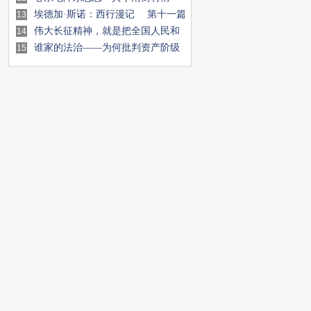
埃德加·斯诺：西行漫记 第十一篇
13
回到保安
伟大长征精神，就是把全国人民和
14
中华民族的根
谁家的法治——为何批判资产阶级
15
法权，砸烂公