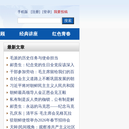
手机版
[注册]
[登录]
我要投稿
回顾
经典讲座
红色青春
最新文章
毛派的历史任务与使命担当
郝贵生：纪念党的生日全党应该深入
学习和研究《共
干部参加劳动：毛主席留给我们的百
年大计
在社会主义道路上不断巩固发展的朝
中友谊
习近平将对朝鲜民主主义人民共和国
进行国事访问
朝鲜最高领导人金正恩会见王毅
私有制是反人类的枷锁，公有制是解
放人性的光辉!
郝贵生：永远的马克思——纪念马克
思逝世143周年
孔庆东｜清平乐·毛主席会见格瓦拉
驻朝鲜使馆举办2026年春节招待会
暨“平壤欢乐春
天眸|民间视角：观察准共产主义社区