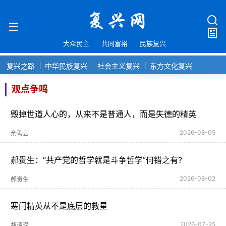
大众民主
共同富裕
民族复兴
复兴之路
中华民族复兴
社会主义复兴
东方文化复兴
观点争鸣
毁掉世道人心的，从来不是普通人，而是失德的精英
2026-08-05
余善云
郝贵生：“共产党的哲学就是斗争哲学”何错之有?
2026-08-02
郝贵生
寒门精英从不是底层的救星
2026-07-25
胡清滢