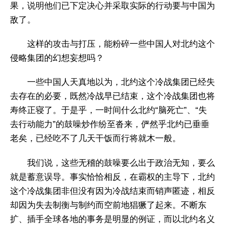
果，说明他们已下定决心并采取实际的行动要与中国为
敌了。
这样的攻击与打压，能粉碎一些中国人对北约这个
侵略集团的幻想妄想吗？
一些中国人天真地以为，北约这个冷战集团已经失
去存在的必要，既然冷战早已结束，这个冷战集团也将
寿终正寝了。于是乎，一时间什么北约“脑死亡”、“失
去行动能力”的鼓噪炒作纷至沓来，俨然乎北约已垂垂
老矣，已经吃不了几天干饭而行将就木一般。
我们说，这些无稽的鼓噪要么出于政治无知，要么
就是蓄意误导。事实恰恰相反，在霸权的主导下，北约
这个冷战集团非但没有因为冷战结束而销声匿迹，相反
却因为失去制衡与制约而空前地猖獗了起来。不断东
扩、插手全球各地的事务是明显的例证，而以北约名义