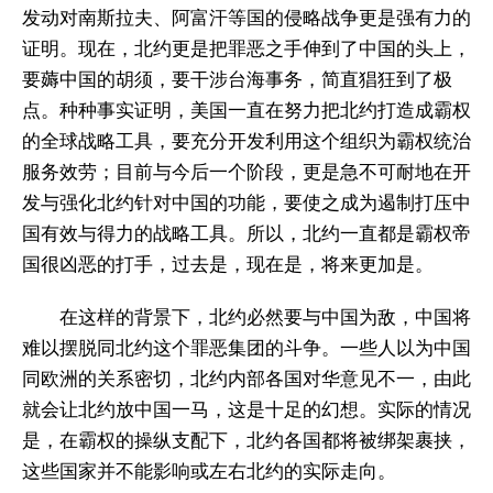
发动对南斯拉夫、阿富汗等国的侵略战争更是强有力的
证明。现在，北约更是把罪恶之手伸到了中国的头上，
要薅中国的胡须，要干涉台海事务，简直猖狂到了极
点。种种事实证明，美国一直在努力把北约打造成霸权
的全球战略工具，要充分开发利用这个组织为霸权统治
服务效劳；目前与今后一个阶段，更是急不可耐地在开
发与强化北约针对中国的功能，要使之成为遏制打压中
国有效与得力的战略工具。所以，北约一直都是霸权帝
国很凶恶的打手，过去是，现在是，将来更加是。
在这样的背景下，北约必然要与中国为敌，中国将
难以摆脱同北约这个罪恶集团的斗争。一些人以为中国
同欧洲的关系密切，北约内部各国对华意见不一，由此
就会让北约放中国一马，这是十足的幻想。实际的情况
是，在霸权的操纵支配下，北约各国都将被绑架裹挟，
这些国家并不能影响或左右北约的实际走向。