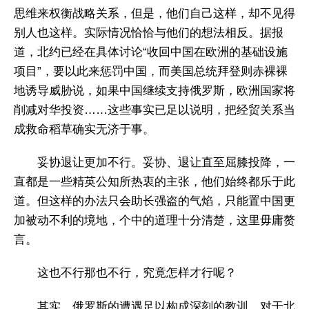
思维来权衡战略关系，但是，他们自己这样，却不见得
别人也这样。实际情况恰恰与他们的想法相反。据报
道，北约已经在具体讨论“收回中国在欧洲的基础设施
项目”，要以此来惩罚中国，而美国总统拜登则赤裸裸
地诱导威胁说，如果中国继续支持俄罗斯，欧洲国家将
削减对华投资……这些事实已足以说明，把经贸关系当
成救命稻草确实无济于事。
妥协退让更加不行。妥协、退让直至屈膝投降，一
直都是一些精英公知所热衷的主张，他们始终都乐于此
道。但这样的办法只会助长强盗的气焰，只能置中国更
加被动不利的境地，个中的道理十分清楚，这里毋庸赘
言。
这也不行那也不行，究竟怎样才行呢？
其实，俄罗斯的遭遇足以构成深刻的教训。对于北