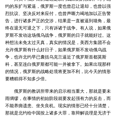
约的东扩与紧逼，俄罗斯一度也曾忍让退却，也曾以强
烈抗议、坚决反对来应付，也曾声嘶力竭地加以正告警
告，进行诸多严正的交涉，结果是一直被逼到墙角，最
终在退无可退之下，只有诉诸于战争。有人说，如果俄
罗斯不发动这场俄乌战争，俄罗斯的日子就能好过。这
种想法未免太过天真，真实的情况是，美西方集团不会
允许俄罗斯有什么好日子，如果俄罗斯不发动俄乌战
争，也许北约早已囊括乌克兰逼近了俄罗斯首都莫斯
科，甚至连白俄罗斯都可能一并被拿下。如果出现那样
的情况，俄罗斯的战略处境将更加不利，比今天的情形
要糟糕得不知多少倍。
俄罗斯的教训所带来的启示相当重大，那就是要未
雨绸缪，在事情的初始阶段就要发起强有力的反击，而
不能养痈遗患、坐失良机。现实的情形已经十分清楚，
那就是北约给中国按上诸多大罪，靠辩解说理是无济于