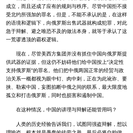
成立，而且还成了应有的规则与秩序。尽管中国拒不接
受北约所强加的罪名，但是，不能不承认的是，在这样
的语境和逻辑下，向俄罗斯出售武器就构成犯罪，对此
急于辩解、避之唯恐不及的做法本身，就等于承认了这
一荒谬透顶的霸权逻辑。
现在，尽管美西方集团并没有抓住中国向俄罗斯提
供武器的证据，但这仍不妨碍他们给中国按上“决定性
支持俄罗斯”的罪名。他们把中俄两国正常的经贸与政
治关系一概都视为眼中钉、肉中刺，正在为此讹诈、要
挟、勒索中国，妄图掐断中俄之间的联系，最大限度地
孤立和打击俄罗斯，同时也损害和遏制中国。
在这种情况，中国的讲理与辩解还能管用吗？
人类的历史经验告诉我们，试图同强盗辩解，想以
理喻盗，根本就是愚蠢的徒劳之举，最后必将自贻伊