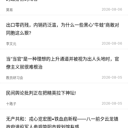
2026-08-06
莫易
出口零药残，内销药泛滥，为什么一些黑心“牛蛙”商敢对
同胞这么狠?
2026-08-06
李文元
当“当官”是一种理想的上升通道并被视为出人头地时，官
僚主义就很难根治
2026-08-05
教员研习会
民间舆论批判正在把精英拉下神坛!
2026-08-05
十路子
无产共和：戎心览宏图•铁血启新程——八一前夕云龙镇
政府退役军人参观简阳市规划馆有感