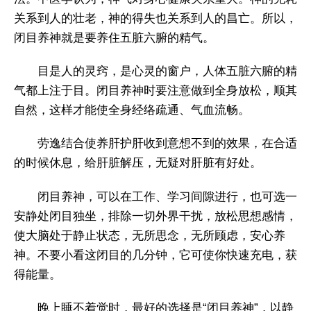
关系到人的壮老，神的得失也关系到人的昌亡。所以，
闭目养神就是要养住五脏六腑的精气。
目是人的灵窍，是心灵的窗户，人体五脏六腑的精
气都上注于目。闭目养神时要注意做到全身放松，顺其
自然，这样才能使全身经络疏通、气血流畅。
劳逸结合使养肝护肝收到意想不到的效果，在合适
的时候休息，给肝脏解压，无疑对肝脏有好处。
闭目养神，可以在工作、学习间隙进行，也可选一
安静处闭目独坐，排除一切外界干扰，放松思想感情，
使大脑处于静止状态，无所思念，无所顾虑，安心养
神。不要小看这闭目的几分钟，它可使你快速充电，获
得能量。
晚上睡不着觉时，最好的选择是“闭目养神”，以静