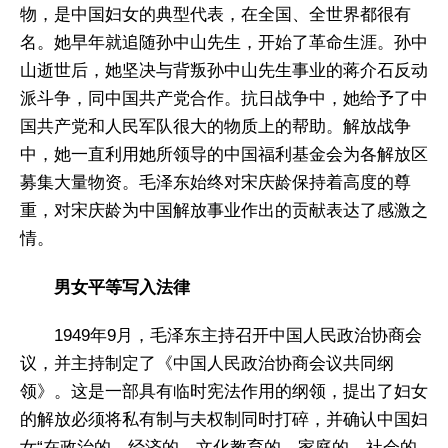
物，是中国妇女的典型代表，在全国、全世界都很有
名。她早年就追随孙中山先生，开始了革命生涯。孙中
山逝世后，她坚决与背叛孙中山先生事业的蒋介石反动
派斗争，同中国共产党合作。抗日战争中，她给予了中
国共产党和人民军队很大的物质上的帮助。解放战争
中，她一直利用她所领导的中国福利基金会为各解放区
募集大量物资。毛泽东始终对宋庆龄保持着高度的尊
重，对宋庆龄为中国解放事业作出的贡献表达了感激之
情。
男女平等写入法律
1949年9月，毛泽东主持召开中国人民政治协商会
议，并主持制定了《中国人民政治协商会议共同纲
领》。这是一部具有临时宪法作用的纲领，提出了妇女
的解放必须将私有制与夫权制同时打碎，并确认中国妇
女“在政治的，经济的，文化教育的，家庭的，社会的