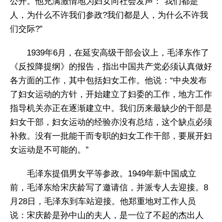
公开。他充满激情地为妇女向社会发声：“我们都是
人，为什么不许我们参政?我们都是人，为什么不许我
们交际?”
1939年6月，在延安高级干部会议上，毛泽东作了
《反投降提纲》的报告，指出中国共产党必须认真做好
各方面的工作，其中包括妇女工作。他说：“中央发布
了妇女运动的方针，开始建立了妇委的工作，地方工作
指导机关亦正在逐渐建立中。我们历来最缺少的干部是
妇女干部，妇女运动的经验亦没有总结，这个缺点必须
补救。没有一批能干而专职的妇女工作干部，要展开妇
女运动是不可能的。”
毛泽东提倡男女平等参政。1949年新中国成立
前，毛泽东给宋庆龄写了邀请信，并派专人去迎接。8
月28日，毛泽东到车站迎接。他郑重地对工作人员
说：宋庆龄是孙中山的夫人，是一位了不起的杰出人