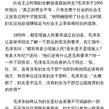
社会主义时期妇女解放道路如何走?毛泽东于1955
年指出：“真正的男女平等，只有在整个社会的社会主
义改造过程中才能实现。”他明确指明了社会主义时期
妇女运动必须继续走与社会主义革命相结合的道路。
1955年，都安瑶族人民要求成立自治县。毛泽东
让蓝保华回去了解一下群众的意见和要求。在汇报中，
毛泽东问：“都安有多少瑶族人民?县长是不是瑶族人?
有多大年纪?”还问：“他们还有什么意见和要求?”待一
一作了回答后，毛泽东又问在座的几个同志：“队、
社、区、县有没有妇女当干部?”当听到有的同志讲有些
地方、有些单位还没有妇女干部时，毛泽东说：“太糟
糕了，妇女是半边天，没有妇女当干部怎么能发挥妇女
的作用?”
毛泽东始终认为妇女是社会发展不可或缺的一部
分，不应该仅仅局限在家庭中，妇女可以参加一线革命