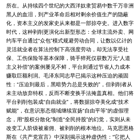
所在。从持续四个世纪的大西洋奴隶贸易中数千万非洲
黑人的血泪，到产业革命后相对剩余价值生产的隐蔽
化，资本主义的发家史从来都是一部掠夺史。进入数字
时代，这种剥削更演化出新型形态：全球主流外卖、网
约车平台通过“众包”模式规避劳动合同，让数以亿计的
灵活就业者在算法控制下高强度劳动，却无法享受社
保、工伤保险等基本保障，骑手猝死仅获数万元“人道
主义补偿”的案例屡见不鲜，平台则通过节省人力成本
赚取巨额利润。毛泽东同志早已揭示这种压迫的顽固
性：“压迫到最后，黑暗势力总是失败的”，但剥削者从
未主动放弃特权，反而不断变换手法掩盖真相。他们将
平台剥削包装成“自由就业”，将数据掠夺美化成“技术
赋能”，在意识形态领域继续宣扬“自由平等”的虚假理
念，用“股权分散化”制造“全民持股”的幻觉，实则从未
改变工人阶级被雇佣、被剥削的根本地位。马克思恩格
斯在《共产党宣言》中深刻揭示这种虚伪性：“它把人