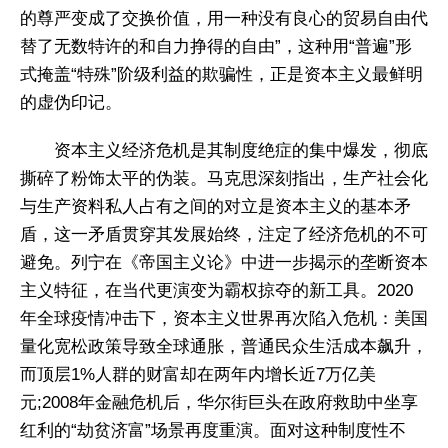
的尊严变成了交换价值，用一种没有良心的贸易自由代
替了无数特许的和自力挣得的自由”，这种用“普遍”形
式掩盖“特殊”阶级利益的欺骗性，正是资本主义最鲜明
的虚伪印记。
资本主义经济危机是其制度绝症的集中爆发，彻底
撕碎了粉饰太平的伪装。马克思深刻指出，生产社会化
与生产资料私人占有之间的对立是资本主义的基本矛
盾，这一矛盾贯穿其发展始终，注定了经济危机的不可
避免。列宁在《帝国主义论》中进一步揭示的垄断资本
主义特征，在当代更演变为霸权掠夺的新工具。2020
年全球疫情冲击下，资本主义世界再次陷入危机：美国
量化宽松政策导致全球通胀，普通民众生活成本飙升，
而顶层1%人群的财富却在两年内增长近7万亿美
元;2008年金融危机后，华尔街巨头在政府救助中坐享
红利的“劫贫济富”场景再度重演。面对这种制度性不