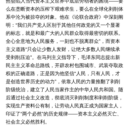
然会陷入当代资本主义世界中底层劳动者的困境——要
么在垄断资本的压榨下艰难求生，要么在全球化剥削体
系中沦为被掠夺的对象。他在《论联合政府》中深刻阐
明：“我们共产党人区别于其他任何政党的又一个显著
的标志，就是和最广大的人民群众取得最密切的联系。
全心全意地为人民服务，一刻也不脱离群众”，而资本
主义道路“只会让少数人发财，让绝大多数人民继续承
受剥削压迫”。在马列主义指导下，毛泽东同志提出新
民主主义革命总路线，开辟农村包围城市、武装夺取政
权的正确道路，正是因为他坚信“人民，只有人民，才
是创造世界历史的动力”，依靠人民的力量推翻了剥削
阶级统治，建立了人民当家作主的中华人民共和国。随
后通过社会主义改造，彻底消灭剥削制度和剥削阶级，
实现生产资料公有制，让劳动人民真正成为国家主人，
印证了“两个必然”的历史规律——资本主义必然灭亡、
社会主义必然胜利。