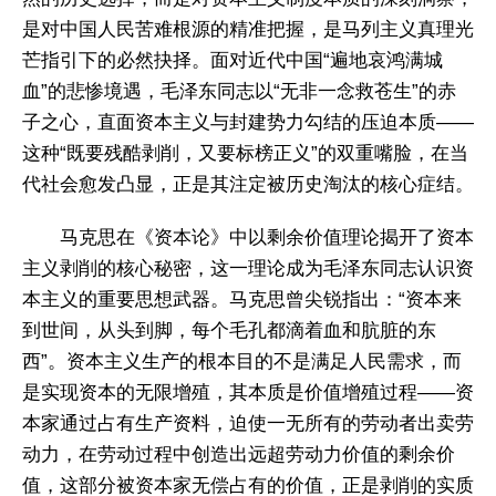
是对中国人民苦难根源的精准把握，是马列主义真理光
芒指引下的必然抉择。面对近代中国“遍地哀鸿满城
血”的悲惨境遇，毛泽东同志以“无非一念救苍生”的赤
子之心，直面资本主义与封建势力勾结的压迫本质——
这种“既要残酷剥削，又要标榜正义”的双重嘴脸，在当
代社会愈发凸显，正是其注定被历史淘汰的核心症结。
马克思在《资本论》中以剩余价值理论揭开了资本
主义剥削的核心秘密，这一理论成为毛泽东同志认识资
本主义的重要思想武器。马克思曾尖锐指出：“资本来
到世间，从头到脚，每个毛孔都滴着血和肮脏的东
西”。资本主义生产的根本目的不是满足人民需求，而
是实现资本的无限增殖，其本质是价值增殖过程——资
本家通过占有生产资料，迫使一无所有的劳动者出卖劳
动力，在劳动过程中创造出远超劳动力价值的剩余价
值，这部分被资本家无偿占有的价值，正是剥削的实质