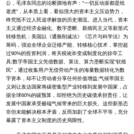
公，毛泽东同志的论断掷地有声：“一切反动派都是纸
老虎”，从本质上看，看似强大的资本主义压迫势力，
终究抵不过人民追求解放的历史潮流。进入当代，资本
主义通过经济金融化、数字垄断、新殖民主义等新形式
转移危机：美国以《通胀削减法》《芯片与科学法》为
筹码，强迫全球企业迁移产能、转移核心技术，掌控超
过90%的投资利润，将关税讹诈变成制度化的掠夺工
具;数字帝国主义凭借数据、算法、算力垄断实现“软殖
民”，通过收集用户无偿劳动产生的海量数据转化为数
字资本，却不让劳动者分享任何价值增益;气候帝国主
义则让发达国家将碳密集型产业转移到发展中国家，占
据全球60%的碳预算，却拒绝为历史碳债承担责任，让
发展中国家承受极端气候带来的巨大损失。这些新形态
非但未能解决根本矛盾，反而加剧了全球不平等，充分
暴露了资本主义制度的历史局限性。