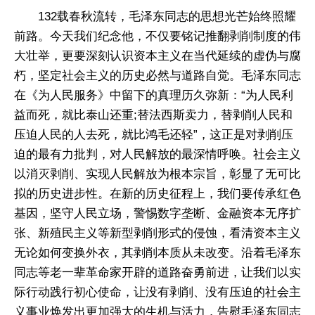
132载春秋流转，毛泽东同志的思想光芒始终照耀
前路。今天我们纪念他，不仅要铭记推翻剥削制度的伟
大壮举，更要深刻认识资本主义在当代延续的虚伪与腐
朽，坚定社会主义的历史必然与道路自觉。毛泽东同志
在《为人民服务》中留下的真理历久弥新：“为人民利
益而死，就比泰山还重;替法西斯卖力，替剥削人民和
压迫人民的人去死，就比鸿毛还轻”，这正是对剥削压
迫的最有力批判，对人民解放的最深情呼唤。社会主义
以消灭剥削、实现人民解放为根本宗旨，彰显了无可比
拟的历史进步性。在新的历史征程上，我们要传承红色
基因，坚守人民立场，警惕数字垄断、金融资本无序扩
张、新殖民主义等新型剥削形式的侵蚀，看清资本主义
无论如何变换外衣，其剥削本质从未改变。沿着毛泽东
同志等老一辈革命家开辟的道路奋勇前进，让我们以实
际行动践行初心使命，让没有剥削、没有压迫的社会主
义事业焕发出更加强大的生机与活力，告慰毛泽东同志