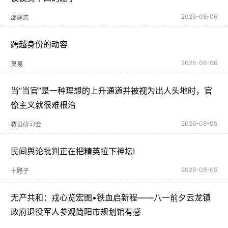
2026-08-06
邵建忠
跨越身份的动容
2026-08-06
莫易
当“当官”是一种理想的上升通道并被视为出人头地时，官
僚主义就很难根治
2026-08-05
教员研习会
民间舆论批判正在把精英拉下神坛!
2026-08-05
十路子
无产共和：戎心览宏图•铁血启新程——八一前夕云龙镇
政府退役军人参观简阳市规划馆有感