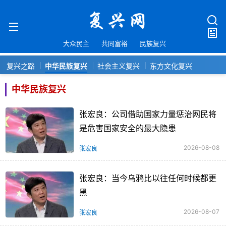
大众民主
共同富裕
民族复兴
复兴之路
中华民族复兴
社会主义复兴
东方文化复兴
中华民族复兴
张宏良：公司借助国家力量惩治网民将
是危害国家安全的最大隐患
2026-08-08
张宏良
张宏良：当今乌鸦比以往任何时候都更
黑
2026-08-07
张宏良