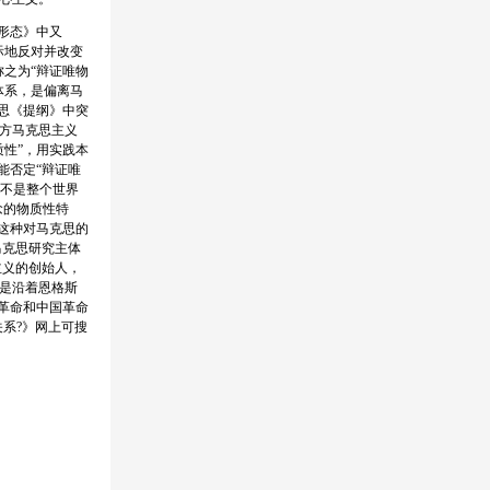
形态》中又
际地反对并改变
称之为“辩证唯物
体系，是偏离马
思《提纲》中突
西方马克思主义
质性”，用实践本
能否定“辩证唯
，不是整个世界
念的物质性特
这种对马克思的
马克思研究主体
主义的创始人，
是沿着恩格斯
革命和中国革命
系?》网上可搜