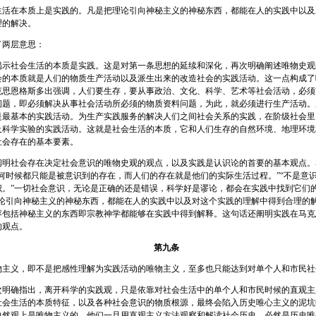
在本质上是实践的。凡是把理论引向神秘主义的神秘东西，都能在人的实践中以及
理的解决。
两层意思：
社会生活的本质是实践。这是对第一条思想的延续和深化，再次明确阐述唯物史观
会的本质就是人们的物质生产活动以及派生出来的改造社会的实践活动。这一点构成了
克思恩格斯多出强调，人们要生存，要从事政治、文化、科学、艺术等社会活动，必须
问题，即必须解决从事社会活动所必须的物质资料问题，为此，就必须进行生产活动。
是最基本的实践活动。为生产实践服务的解决人们之间社会关系的实践，在阶级社会里
及科学实验的实践活动。这就是社会生活的本质，它和人们生存的自然环境、地理环境
社会存在的基本要素。
社会存在决定社会意识的唯物史观的观点，以及实践是认识论的首要的基本观点。
任何时候都只能是被意识到的存在，而人们的存在就是他们的实际生活过程。”“不是意
识。”一切社会意识，无论是正确的还是错误，科学好是谬论，都会在实践中找到它们
理论引向神秘主义的神秘东西，都能在人的实践中以及对这个实践的理解中得到合理的解
容包括神秘主义的东西即宗教神学都能够在实践中得到解释。这句话还阐明实践在马克
的观点。
第九条
义，即不是把感性理解为实践活动的唯物主义，至多也只能达到对单个人和市民社
确指出，离开科学的实践观，只是依靠对社会生活中的单个人和市民时候的直观主
社会生活的本质特征，以及各种社会意识的物质根源，最终会陷入历史唯心主义的泥坑
自然观上是唯物主义的，他们一旦用直观主义方法观察和解读社会历史，必然是历史唯