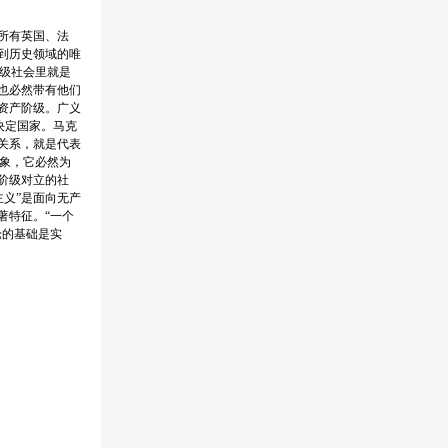
所有英国、法
到历史领域的唯
级社会里就是
也必然带有他们
资产阶级。广义
决定国家。马克
关系，就是代表
象，它必然为
阶级对立的社
义”是面向无产
著特征。“一个
论的基础是实