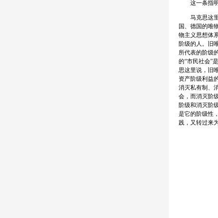
这一条指明了
马克思这里所
国、德国的唯
物主义思想体
阶级的人。旧
所代表的阶级
的“市民社会”
思这里说，旧
资产阶级利益
消灭私有制、
会，而消灭阶
阶级和消灭阶
是它的阶级性
践，又转过来