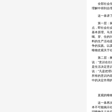
全部社会生活
理解中得到合
这一条讲了
第一层：揭示
点，即社会社
基本原理。马
喝、穿、住的
料的生产活动
争的实践。以
唯物史观关于
第二层：阐明
说：“意识在
是生活决定意
说：“凡是把
所有的意识内
中的决定作用
直观的唯物主
这一条再次明
本不可能揭示
旧唯物主义在