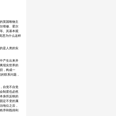
的英国唯物主
尔维修、霍尔
等。其基本观
克思为什么这样
的是人类的实
中产生出来并
离现实世界的
切，构成一
间的联系问题，
，自觉不自觉
会制度也必然
本身所反映的
固定不变的属
治地位之后，
秩序和既得利