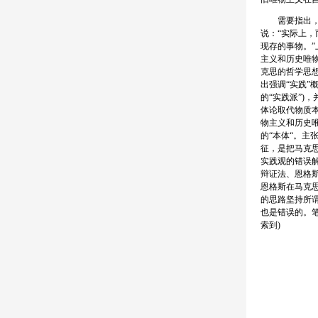
需要指出，马
说：“实际上
现存的事物。”
主义和历史唯
克思的哲学思
出强调“实践”
的“实践派”)
体论取代物质
物主义和历史唯
的“本体“。主
征，是把马克
实践观的错误
辩证法、恩格
恩格斯在马克
的思路坚持所
也是错误的。
索到)