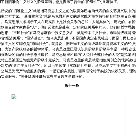
新旧唯物主义对立的阶级基础，也是揭示了哲学的“阶级性”的显著特征。
说的“旧唯物主义”就是指马克思主义之前的以费尔巴哈为代表的自文艺复兴以来的
物主义哲学家。“新唯物主义”就是马克思所创立的以实践为根本特征的把唯物主义应用
系。马克思第六条揭示了人在现实性上是社会关系的总和，人是具体的、历史的、在阶
唯物主义哲学家也是“人”，他们必然也是处在一定的阶级关系中的人，他们的哲学思想
的思想。“市民社会”在马克思著作中狭义意义讲，就是资本主义社会，市民阶级就是指
是指“经济关系”、“经济基础”。如马克思所说，不是国家决定市民社会，而是市民社会
唯物主义的立脚点是“市民社会”，就是说，旧唯物主义的阶级基础就是资本主义的经济
的，为资产阶级服务的哲学体系。马克思这里已经认识到阶级和阶级斗争是一种历史现
消灭阶级的新的社会形态所取代。马克思这里所说的“人类社会或社会的人类”是指消灭
级对立是被压迫阶级无产阶级来完成的。马克思这里的意思就是指他所创立的“新唯物主
级对立的“共产主义社会”的。所以毛主席在《实践论》中说。马克思主义哲学有两个显
，公然是为无产阶级服务的;再一个是它的实践性，强调理论对于实践的依赖关系，理
为实践服务。”离开阶级性讲马克思主义哲学是错误的。
第十一条