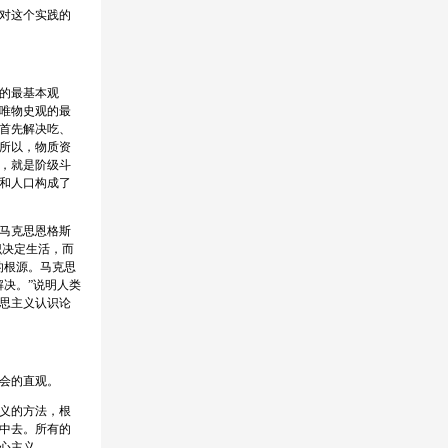
对这个实践的
的最基本观
唯物史观的最
首先解决吃、
所以，物质资
，就是阶级斗
和人口构成了
马克思恩格斯
识决定生活，而
的根源。马克思
决。”说明人类
思主义认识论
会的直观。
义的方法，根
中去。所有的
心主义。