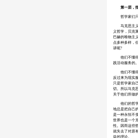
第一层，指
哲学家们只是
马克思主义以
义哲学，贝克
巴赫的唯物主
点多种多样，
讲呢?
他们不懂得也
践活动服务的
他们不懂得哲
反过来为现实
只是哲学家自
切。所以马克
关于他们所做
他们的哲学思
地总是把自己
是一种永恒不
世界也是一个
性。因而这些
就失去了对原
益的理论。