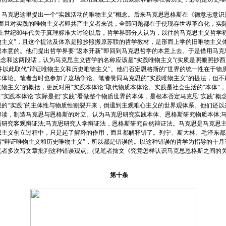
克思这里提出一个“实践活动的唯物主义”概念。后来马克思恩格斯在《德意志意识
，而且对实践的唯物主义者即共产主义者来说，全部问题都在于使现存世界革命化，实
上世纪80年代关于真理标准大讨论以后，哲学界部分人认为，以往的马克思主义哲学
物主义”，且这个提法及体系是照抄照搬原苏联的哲学教材，是形而上学的旧唯物主义
想本意的。他们提出哲学界要“返本开新”即回到马克思哲学的本意上去。于是借用马克
概念和这两段话，认为马克思主义哲学的名称应该是“实践唯物主义”(实质是照搬照抄
，并以此取代“辩证唯物主义和历史唯物主义”。他们否定恩格斯的“世界的统一性在于物
本体论。笔者当时也参加了这场争论。笔者赞同马克思的“实践唯物主义”的提法，但不
物主义”的概括，更反对用“实践本体论”取代物质本体论。实践是社会生活的“本体”
张“实践本体论”实际是把“实践”看做整个物质世界的本体，是根本否定马克思“实践”概
思的“实践”的主体性与物质性割裂开来，倒退到主观唯心主义的世界观体系。他们还以
解读，制造马克思与恩格斯的对立。认为马克思研究实践本体、恩格斯研究物质本体;
斯研究客观辩证法;马克思研究人学辩证法，恩格斯研究自然辩证法。马克思是马克思
思主义创立过程中，只是起了解释的作用，而且都解释错了。列宁、斯大林、毛泽东都
谓“辩证唯物主义和历史唯物主义”，所以都是错误的。以这种错误的哲学为指导的十月
笔者多次写文章批判这种错误观点。(见笔者拙文《究竟怎样认识马克思恩格斯之间的关
第十条