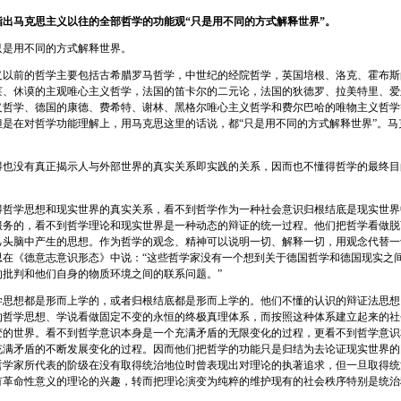
出马克思主义以往的全部哲学的功能观“只是用不同的方式解释世界”。
用不同的方式解释世界。
前的哲学主要包括古希腊罗马哲学，中世纪的经院哲学，英国培根、洛克、霍布斯
莱、休谟的主观唯心主义哲学，法国的笛卡尔的二元论，法国的狄德罗、拉美特里、爱
义哲学、德国的康德、费希特、谢林、黑格尔唯心主义哲学和费尔巴哈的唯物主义哲学
但是在对哲学功能理解上，用马克思这里的话说，都“只是用不同的方式解释世界”。马
没有真正揭示人与外部世界的真实关系即实践的关系，因而也不懂得哲学的最终目
。
学思想和现实世界的真实关系，看不到哲学作为一种社会意识归根结底是现实世界
服务的，看不到哲学理论和现实世界是一种动态的辩证的统一过程。他们把哲学看做脱
己头脑中产生的思想。作为哲学的观念、精神可以说明一切、解释一切，用观念代替一
思在《德意志意识形态》中说：“这些哲学家没有一个想到关于德国哲学和德国现实之
的批判和他们自身的物质环境之间的联系问题。”
想都是形而上学的，或者归根结底都是形而上学的。他们不懂的认识的辩证法思想
的哲学思想、学说看做固定不变的永恒的终极真理体系，而按照这种体系建立起来的社
变的世界。看不到哲学意识本身是一个充满矛盾的无限变化的过程，更看不到哲学意识
充满矛盾的不断发展变化的过程。因而他们把哲学的功能只是归结为去论证现实世界的
哲学家所代表的阶级在没有取得统治地位时曾表现出对理论的执著追求，但一旦取得统
有革命性意义的理论的兴趣，转而把理论演变为纯粹的维护现有的社会秩序特别是统治