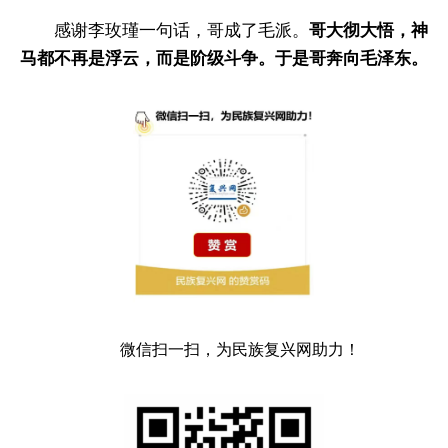
感谢李玫瑾一句话，哥成了毛派。
哥大彻大悟，神
马都不再是浮云，而是阶级斗争。于是哥奔向毛泽东。
微信扫一扫，为民族复兴网助力！