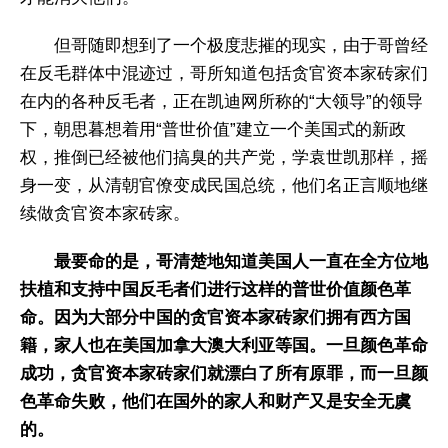
但哥随即想到了一个极度悲摧的现实，由于哥曾经
在反毛群体中混迹过，哥所知道包括贪官资本家砖家们
在内的各种反毛者，正在凯迪网所称的“大领导”的领导
下，朝思暮想着用“普世价值”建立一个美国式的新政
权，推倒已经被他们搞臭的共产党，学袁世凯那样，摇
身一变，从清朝官僚变成民国总统，他们名正言顺地继
续做贪官资本家砖家。
最要命的是，哥清楚地知道美国人一直在全方位地
扶植和支持中国反毛者们进行这样的普世价值颜色革
命。因为大部分中国的贪官资本家砖家们拥有西方国
籍，家人也在美国加拿大澳大利亚等国。一旦颜色革命
成功，贪官资本家砖家们就漂白了所有原罪，而一旦颜
色革命失败，他们在国外的家人和财产又是安全无虞
的。