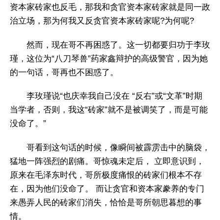
资本家砖家也反毛，那我和贪官资本家砖家就是同一政
治立场，那为何我又反贪官资本家砖家呢?为何呢?
然而，现在哥不再困惑了。这一切都要归功于李玫
瑾，这位为“八刀琴兽”药家鑫辩护的高级警官，因为她
的一句话，哥再也不困惑了。
李玫瑾说“也庆幸我自己没在 “反右”或“文革”时期
当学者，否则，我这“砖家”就不是被调笑了，而是可能
没命了。”
哥看到这句话的时候，像瞬间被霹雳击中的脑袋，
猛地一阵强烈的剧痛。哥惊魂未定后， 立即意识到，
原来在毛泽东时代，哥所极度痛恨的砖家们根本不存
在，因为他们没命了。 而让贪官和资本家豢养的专门
来愚弄人民的砖家们消失，恰恰是哥所朝思暮想的事
情。