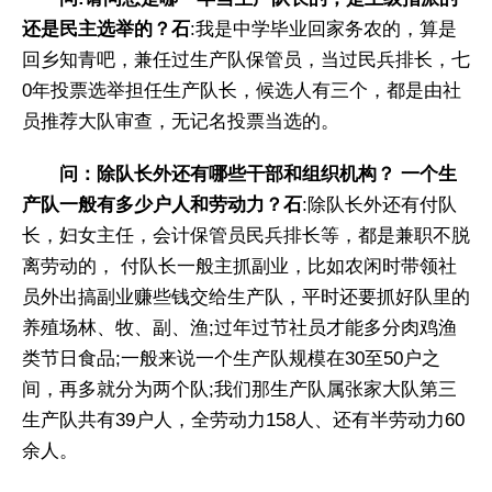
还是民主选举的？石
:我是中学毕业回家务农的，算是
回乡知青吧，兼任过生产队保管员，当过民兵排长，七
0年投票选举担任生产队长，候选人有三个，都是由社
员推荐大队审查，无记名投票当选的。
问：除队长外还有哪些干部和组织机构？ 一个生
产队一般有多少户人和劳动力？石
:除队长外还有付队
长，妇女主任，会计保管员民兵排长等，都是兼职不脱
离劳动的， 付队长一般主抓副业，比如农闲时带领社
员外出搞副业赚些钱交给生产队，平时还要抓好队里的
养殖场林、牧、副、渔;过年过节社员才能多分肉鸡渔
类节日食品;一般来说一个生产队规模在30至50户之
间，再多就分为两个队;我们那生产队属张家大队第三
生产队共有39户人，全劳动力158人、还有半劳动力60
余人。