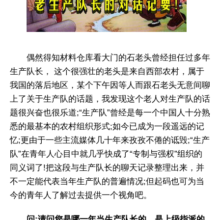
偶然得知材料仓库看大门的石老头曾经担任过多年
生产队长， 这个很强壮的老头是来自西部农村，属于
我国的落后地区，某个下午因等人而跟石老头无意间聊
上了关于生产队的话题，我发现这个老人对生产队的话
题很兴奋也很乐道;“生产队”曾经是每一个中国人十分熟
悉的最基本的农村组织形式;如今已成为一段遥远的记
忆;更由于一些主流媒体几十年来孜孜不倦的诋毁;“生产
队”在青年人心目中就几乎快成了“专制与强权”组织的
同义词了!把这段与生产队长的聊天记录整理出来，并
不一定能代表当年生产队的普遍情况;但起码也可为当
今的青年人了解过去提供一个视角吧。
问:请问您是哪一年当生产队长的，是上级指派的