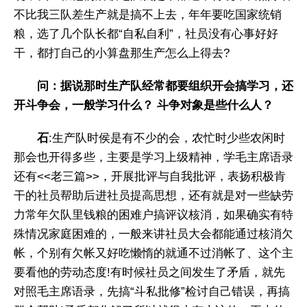
不比我三队差生产就是搞不上去，年年要吃国家统销
粮，选了几个队长都“自私自利”，社员没有心事好好
干，都打自己的小算盘那生产怎么上得去?
问：据说那时生产队经常都要组织开会搞学习，还
开斗争会，一般学习什么？ 斗争对象是些什么人？
石
:生产队时侯是有不少的会，农忙时少些农闲时
那会也开得多些，主要是学习上级精神，学毛主席语录
还有<<老三篇>>，开展批评与自我批评，表扬积极肯
干的社员帮助后进社员提高思想，还有就是对一些缺劳
力常年欠队里钱粮的困难户搞评议核消，如果确实有特
殊情况家庭困难的，一般来讲社员大会都能通过核消欠
帐，个别有欠帐又好吃懒惰的就通不过消帐了、这个主
要看他的劳动态度!有时候社员之间发生了矛盾，就先
对照毛主席语录，先搞“斗私批修”检讨自己错误，再搞