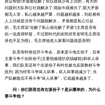
群众帮助!矛盾都化解了所以就很少有上访的，再大的
问题到大队和公社就解决了;现如今就难办了;屁大矛盾
都无人管，私心越来越严重，问题越积越多，到处都有
人上访就是没有个问题能解决， 矛盾都是私心引起
的，毛主席说“化解了私心就化解了矛盾”(主席是否有
此一说质得怀疑，不过那时代的农民经常发明毛主席语
录也不足为怪)，毛主席他老人家看问题就是高明!
队里有时侯也开斗争会，原来是斗地主份子，后来
主要斗争个别坏份子(主要指偷摸扒窃搞破鞋)和坏人坏
事，我们队里还有个右派份子有时也被当反面教材斗争
批判; 因为经常斗争坏人坏事，坏人坏事就减少了; 生
产队解散后不再斗争“坏人坏事”，它就越来越多了。
问：你们那里也有右派份子？是从哪来的，为什么
要斗争他？