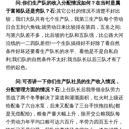
问:你们生产队的收入分配情况如何？在当时是属
于富裕队还是穷队？石:
其它公社的情况不清楚不好比
较，我们大队共有七个生产队，我第三生产队每个劳动
日合五到六角钱;就劳动日来比较排在第四，五名之间;
与第六队差不多，比后坡的七队和五队强，比公路大河
沿线的一二四队差些!一个生队搞得好不好除了看自然
条件好坏还要看生产队长的水平、看他是不是自私自
利;我们队的自然条件不太好;我当队长以后三队才有了
些的起色。
问:可否讲一下你们生产队社员的生产收入情况，
分配管理方面的情况？石:
上任队长后我带领全队劳力
苦战了两个冬季解决了渠道和灌溉面积，红火时上级还
给配备了六台水泵，后来又配备了三台手扶拖拉机(都
是无偿配给)，粮食产量大幅上升，除开交公粮我队每
个劳动力年平均口粮可达六百斤，半劳力四百五十斤，