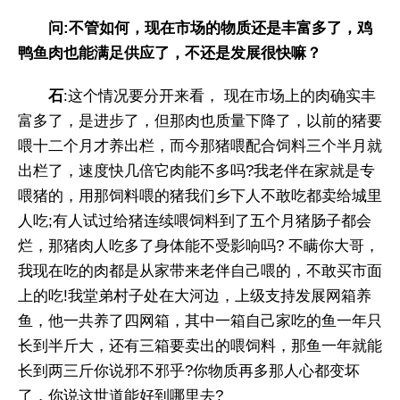
问:不管如何，现在市场的物质还是丰富多了，鸡
鸭鱼肉也能满足供应了，不还是发展很快嘛？
石
:这个情况要分开来看， 现在市场上的肉确实丰
富多了，是进步了，但那肉也质量下降了，以前的猪要
喂十二个月才养出栏，而今那猪喂配合饲料三个半月就
出栏了，速度快几倍它肉能不多吗?我老伴在家就是专
喂猪的，用那饲料喂的猪我们乡下人不敢吃都卖给城里
人吃;有人试过给猪连续喂饲料到了五个月猪肠子都会
烂，那猪肉人吃多了身体能不受影响吗? 不瞒你大哥，
我现在吃的肉都是从家带来老伴自己喂的，不敢买市面
上的吃!我堂弟村子处在大河边，上级支持发展网箱养
鱼，他一共养了四网箱，其中一箱自己家吃的鱼一年只
长到半斤大，还有三箱要卖出的喂饲料，那鱼一年就能
长到两三斤你说邪不邪乎?你物质再多那人心都变坏
了，你说这世道能好到哪里去?