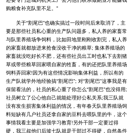
还要专门进城到机关工厂去为他们联系做副业才能赚钱
购粮食补充队里不足。”
关于“割尾巴”也确实搞过一段时间后来取消了，主
要是那些社员私心重的生产队问题多，私人养的家畜常
与队里养殖场争饲料，比如田地里刚刚收割完，私人养
的家畜就都放进来抢食没收干净的粮草; 集体养殖场的
家畜就没吃好长不肥，还有些社员出工时也私下去割猪
草或带些粮草回家喂自家的牲畜，有的还把队里养殖场
饲料弄回家!因为有这些情况影响集体利益，所以有的
生产队就学外地经验搞“割尾巴”; 对“割尾巴”这事我是有
保留看法的，社员的私心重了你怎么“割尾巴”也没得用;
社员树立了公心他自己就能处理好公私关系;我三队就
没有发生损害集体利益的情况，有年春天队里养殖场饲
料短缺有几户社员还拿自家的豆料去喂队里的牛，这个
事情我看主要是加强学习教育!另外干部一定要过得
硬，我三叔他们后坡七队就是干部过不得硬，自然条件