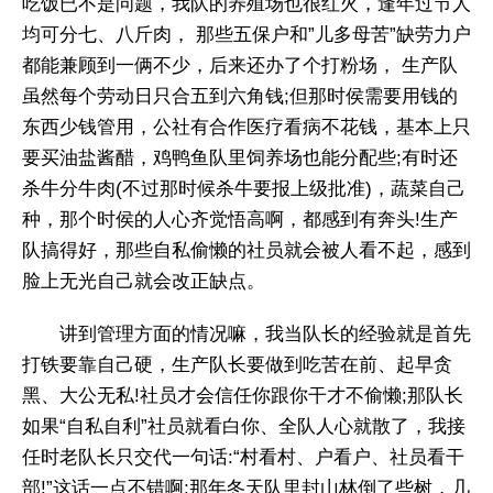
吃饭已不是问题，我队的养殖场也很红火，逢年过节人
均可分七、八斤肉， 那些五保户和”儿多母苦”缺劳力户
都能兼顾到一俩不少，后来还办了个打粉场， 生产队
虽然每个劳动日只合五到六角钱;但那时侯需要用钱的
东西少钱管用，公社有合作医疗看病不花钱，基本上只
要买油盐酱醋，鸡鸭鱼队里饲养场也能分配些;有时还
杀牛分牛肉(不过那时候杀牛要报上级批准)，蔬菜自己
种，那个时侯的人心齐觉悟高啊，都感到有奔头!生产
队搞得好，那些自私偷懒的社员就会被人看不起，感到
脸上无光自己就会改正缺点。
讲到管理方面的情况嘛，我当队长的经验就是首先
打铁要靠自己硬，生产队长要做到吃苦在前、起早贪
黑、大公无私!社员才会信任你跟你干才不偷懒;那队长
如果“自私自利”社员就看白你、全队人心就散了，我接
任时老队长只交代一句话:“村看村、户看户、社员看干
部!”这话一点不错啊;那年冬天队里封山林倒了些树，几