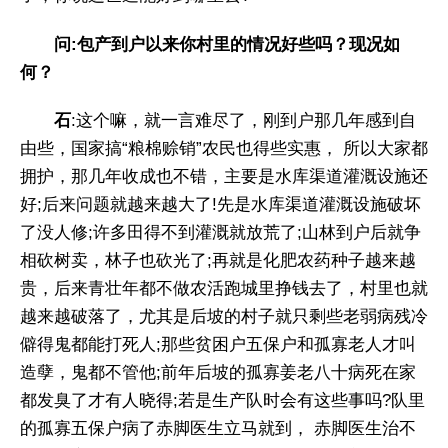
问:包产到户以来你村里的情况好些吗？现况如
何？
石
:这个嘛，就一言难尽了，刚到户那几年感到自
由些，国家搞“粮棉赊销”农民也得些实惠， 所以大家都
拥护，那几年收成也不错，主要是水库渠道灌溉设施还
好;后来问题就越来越大了!先是水库渠道灌溉设施破坏
了没人修;许多田得不到灌溉就放荒了;山林到户后就争
相砍树卖，林子也砍光了;再就是化肥农药种子越来越
贵，后来青壮年都不做农活跑城里挣钱去了，村里也就
越来越破落了，尤其是后坡的村子就只剩些老弱病残冷
僻得鬼都能打死人;那些贫困户五保户和孤寡老人才叫
造孽，鬼都不管他;前年后坡的孤寡姜老八十病死在家
都发臭了才有人晓得;若是生产队时会有这些事吗?队里
的孤寡五保户病了赤脚医生立马就到， 赤脚医生治不