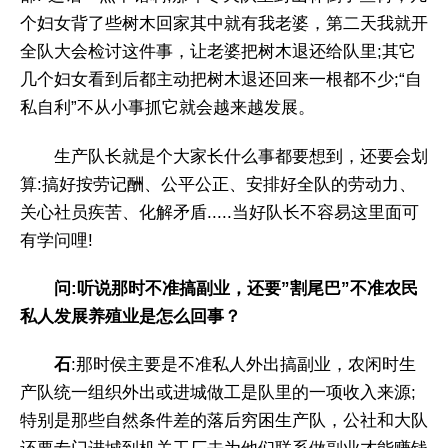
个妇女背了些树木回家其中就有我老婆，第二天我就开
全队大会检讨这件事，让老婆把树木退还给队里;其它
几个妇女看到后都主动把树木退还回来一根都不少;“自
私自利”不从小事抓它就会越来越发展。
生产队长就是个大家长什么事都要想到，还要会划
算:搞好按劳记酬、公平公正、安排好全队的劳动力、
关心社员疾苦、化解矛盾.....当好队长不容易这里面可
有学问哩!
问
:听说那时不准搞副业，还要”割尾巴”不准农民
私人发展养殖业是怎么回事？
石
:那时侯主要是不准私人外出搞副业，农闲时生
产队统一组织外出或进城做工是队里的一项收入来源;
特别是那些自然条件差的落后穷困生产队，公社和大队