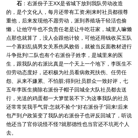
石
：右派份子王XX是省城下放到我队劳动改造
的，是个文化人，每月还带有工资;刚来时社员都很尊
重他，后来发现他不愿劳动，派到养殖场干轻活也偷
懒，让他守牛也不负责任老是让牛吃荘家，城里人嘛懒
点那也就算了，没人会跟他计较，可他还用钱收买五队
一个寡妇乱搞男女关系伤风败俗，就被当反面教材进行
斗争批判!二队也有个右派份子姓李，是城里来的医
生，跟我队的右派比真是一个天上一个地下，李医生不
但劳动态度好，还积极为社员看病救死扶伤、任劳任
怨、从来不嫌累、不怕脏;得到社员群众一致好评，七
五年李医生摘除右派份子帽子回城全大队社员都去送
行，光送的鸡蛋都一大箩筐装不下;为这事我队的社员
还常常笑我手气背:怎就不捡个“好右派份子”回来!后来
包产到户政策变了我队的右派份子也评反回城了，听说
他还当了官你说怪不怪?就那德性也当官还不坑死个人
去。