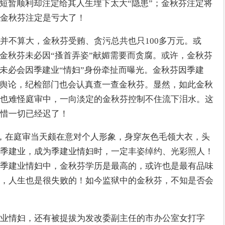
途短暂顺利却注定给其人生埋下太大“隐患”；金秋芬注定将
金秋芬注定是亏大了！
并不算大，金秋芬受贿、贪污总共也只100多万元。或
；金秋芬未必因“搔首弄姿”献媚需要而贪腐。或许，金秋芬
也未必会因季建业“情妇”身份牵扯而曝光。金秋芬因季建
虑舆论，纪检部门也会认真查一查金秋芬。显然，如此金秋
也难怪庭审中，一向淡定的金秋芬控制不住流下泪水。这
惜一切已经迟了！
芬，在庭审当天颇在意对个人形象，身穿灰色毛领大衣，头
季建业，成为季建业情妇时，一定丰姿绰约、光彩照人！
季建业情妇中，金秋芬学历是最高的，或许也是最有品味
，人生也是很失败的！如今监狱中的金秋芬，不知是否会
业情妇，还有被提拔为发改委副主任的市办公室女打字