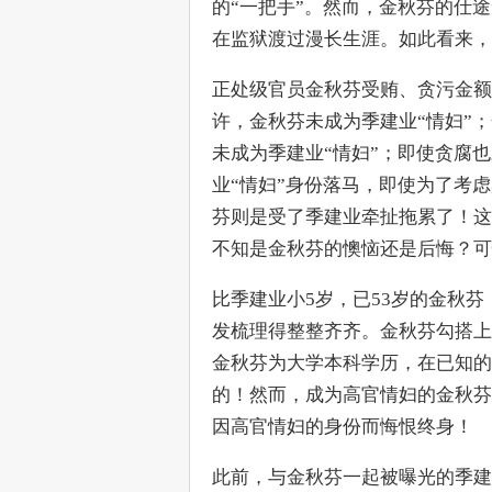
的“一把手”。然而，金秋芬的仕
在监狱渡过漫长生涯。如此看来，
正处级官员金秋芬受贿、贪污金额
许，金秋芬未成为季建业“情妇”
未成为季建业“情妇”；即使贪腐
业“情妇”身份落马，即使为了考
芬则是受了季建业牵扯拖累了！这
不知是金秋芬的懊恼还是后悔？可
比季建业小5岁，已53岁的金秋
发梳理得整整齐齐。金秋芬勾搭上
金秋芬为大学本科学历，在已知的
的！然而，成为高官情妇的金秋芬
因高官情妇的身份而悔恨终身！
此前，与金秋芬一起被曝光的季建