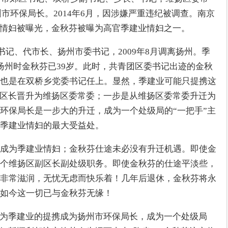
扬州市环保局长。2014年6月，因涉嫌严重违纪被调查。南京
名情妇被曝光，金秋芬被曝为高官季建业情妇之一。
副书记、代市长、扬州市委书记，2009年8月调离扬州。季
扬州时金秋芬已39岁。此时，共青团区委书记出迹的金秋
也是在双桥乡党委书记任上。显然，季建业可能只提携这
副区长晋升为维扬区委常委；一步是从维扬区委常委升迁为
环保局长是一步大的升迁，成为一个处级局的“一把手”主
季建业情妇的最大受益处。
成为季建业情妇；金秋芬仕途未必没有升迁机遇。即使金
个维扬区副区长副处级职务。即使金秋芬的仕途平淡些，
非常滋润，无忧无虑而快乐着！几年后退休，金秋芬将永
如今这一切已与金秋芬无缘！
因为季建业的提携成为扬州市环保局长，成为一个处级局