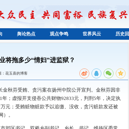
向
舆论热点
观点争鸣
世界风云
历史
业将拖多少“情妇”进监狱？
源：花玉喜的博客
局长金秋芬受贿、贪污案在扬州中院公开宣判。金秋芬因非
刑11年；虚报开支侵吞公共财物92833元，判刑5年，决定执
22万元；受贿赃物赃款予以追缴、没收，贪污赃款发还被
察网）。
扬州市郊区书记、双桥乡副书记、乡长、书记，维扬区委常