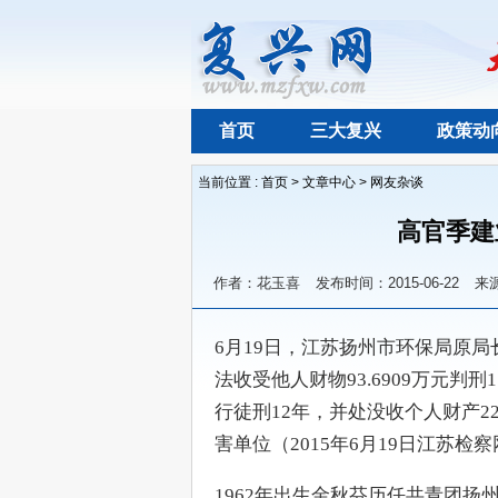
首页
三大复兴
政策动
当前位置 :
首页
>
文章中心
>
网友杂谈
高官季建
作者：花玉喜
发布时间：2015-06-22
来
6月19日，江苏扬州市环保局原
法收受他人财物93.6909万元判
行徒刑12年，并处没收个人财产
害单位（2015年6月19日江苏检
1962年出生金秋芬历任共青团