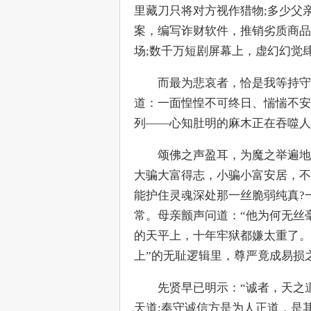
里藏刀只将对方视作猎物;多少父
案，编写诈财软件，推销劣质商品
场;数千万短剧屏幕上，虚幻幻觉
　　而最为悲哀者，恰是我等持守
道：一面惶惶不可终日、惴惴不安
列——心知肚明的麻木正在吞噬
　　颂佛之声盈耳，为魔之举遍地
大骗大富得志，小骗小富安居，不
能护住灵魂深处那一丝脆弱纯真?
常。母亲颤声问道：“他为何无丝
的天平上，十年牢狱都嫌太重了。
上”的无耻逻辑里，尊严竟成易损
　　先贤早已明示：“诚者，天之
天道;奉守诚信方是为人正道，是