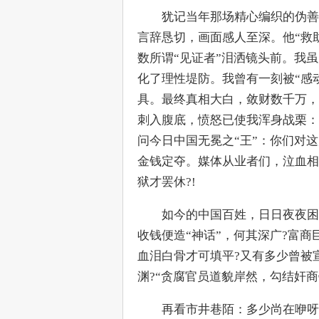
　　犹记当年那场精心编织的伪善
言辞恳切，画面感人至深。他“救
数所谓“见证者”泪洒镜头前。我
化了理性堤防。我曾有一刻被“感
具。最终真相大白，敛财数千万，
刺入腹底，愤怒已使我浑身战栗：
问今日中国无冕之“王”：你们对
金钱定夺。媒体从业者们，泣血相
狱才罢休?!
　　如今的中国百姓，日日夜夜困
收钱便造“神话”，何其深广?富
血泪白骨才可填平?又有多少曾被
渊?“贪腐官员道貌岸然，勾结奸商
　　再看市井巷陌：多少尚在咿呀