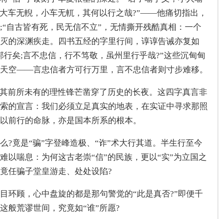
。大车无輗，小车无軏，其何以行之哉?”——他痛切指出，
;“自古皆有死，民无信不立”，无情撕开残酷真相：一个
灭的深渊疾走。四书五经的字里行间，谆谆告诫亦复如
邦行矣;言不忠信，行不笃敬，虽州里行乎哉?”这些沉甸甸
天空——言忠信者方可行万里，言不忠信者则寸步难移。
以其前所未有的理性锋芒凿穿了历史的长夜。这四字真言非
索的宣言：我们必须立足真实的地表，在实证中寻求那照
以前行的命脉，亦是国本所系的根本。
?竟是“骗”字登峰造极、“诈”术大行其道。半生行至今
难以喘息：为何这古老崇“信”的民族，更以“实”为立国之
竟任骗子堂皇游走、处处设陷?
目环顾，心中盘旋的都是那句警觉的“此是真否?”即便千
这般荒谬世间，究竟如“谁”所愿?