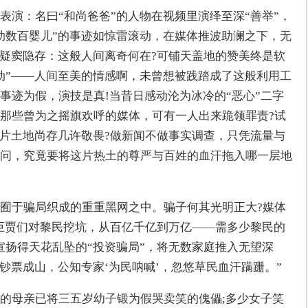
表演：名曰“和尚爸爸”的人物在视频里演绎至深“善举”，
助数百婴儿”的事迹如惊雷滚动，在媒体推波助澜之下，无
虽疑窦隐存：这般人间离奇何在?可铺天盖地的赞美终是软
动”——人间至美的情感啊，未曾想被践踏成了这般利用工
事迹为假，演技是真!当昔日感动沦为冰冷的“恶心”二字
那些曾为之摇旗欢呼的媒体，可有一人出来跪领罪责?试
这片土地尚存几许敬畏?做新闻不做事实调查，只凭流量与
问，究竟要将这片热土的尊严与百姓的血汗拖入哪一层地
囿于骗局织成的重重黑网之中。骗子何其光明正大?媒体
商巨贾们对黎民挖坑，从百亿千亿到万亿——需多少黎民的
宣扬得天花乱坠的“投资骗局”，将无数家庭推入无望深
钞票成山，公知专家‘为民呐喊’，忽悠草民血汗蹒跚。”
的母亲已将三五岁幼子锻为假哭卖笑的傀儡;多少女子笑