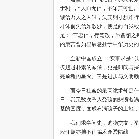
于利”，“人而无信，不知其可也
诚信乃人之大轴，失其则寸步难行
群体倘失信如散沙，便是向自我毁
是：“言忠信，行笃敬，虽蛮貊之
的箴言曾如星辰悬挂于中华历史的
　　至新中国成立，“实事求是”
仅超越朴素的诚信，更是叩问与探
亮前程的星火。它是进步与文明赖
　　而今日社会的最高诡术却是什么
日，我无数次坠入受骗的悲愤漩涡
基的国度，变成布满骗子的土地，
　　我们求学问史，购物交友，举
般怀疑亦挡不住骗术穿透防线——