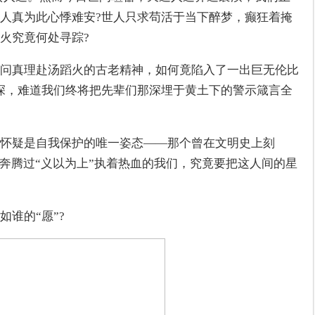
人真为此心悸难安?世人只求苟活于当下醉梦，癫狂着掩
火究竟何处寻踪?
问真理赴汤蹈火的古老精神，如何竟陷入了一出巨无伦比
深，难道我们终将把先辈们那深埋于黄土下的警示箴言全
怀疑是自我保护的唯一姿态——那个曾在文明史上刻
里奔腾过“义以为上”执着热血的我们，究竟要把这人间的星
谁的“愿”?