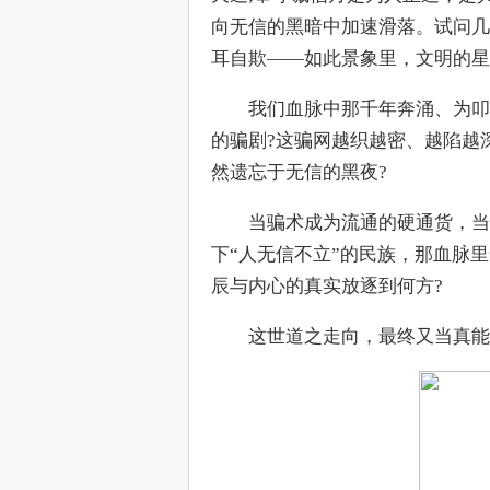
向无信的黑暗中加速滑落。试问几
耳自欺——如此景象里，文明的星
　　我们血脉中那千年奔涌、为叩
的骗剧?这骗网越织越密、越陷越
然遗忘于无信的黑夜?
　　当骗术成为流通的硬通货，当
下“人无信不立”的民族，那血脉
辰与内心的真实放逐到何方?
　　这世道之走向，最终又当真能如