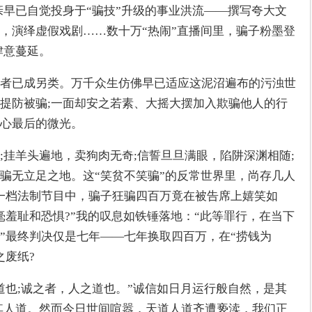
亲早已自觉投身于“骗技”升级的事业洪流——撰写夸大文
，演绎虚假戏剧……数十万“热闹”直播间里，骗子粉墨登
肆意蔓延。
者已成另类。万千众生仿佛早已适应这泥沼遍布的污浊世
提防被骗;一面却安之若素、大摇大摆加入欺骗他人的行
人心最后的微光。
;挂羊头遍地，卖狗肉无奇;信誓旦旦满眼，陷阱深渊相随;
骗无立足之地。这“笑贫不笑骗”的反常世界里，尚存几人
一档法制节目中，骗子狂骗四百万竟在被告席上嬉笑如
毫羞耻和恐惧?”我的叹息如铁锤落地：“此等罪行，在当下
”最终判决仅是七年——七年换取四百万，在“捞钱为
之废纸?
道也;诚之者，人之道也。”诚信如日月运行般自然，是其
其人道。然而今日世间喧嚣，天道人道齐遭亵渎，我们正