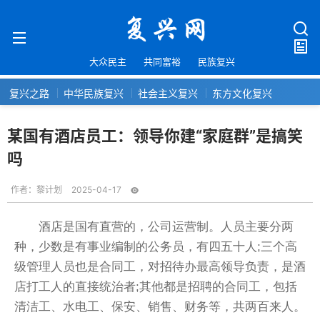
大众民主
共同富裕
民族复兴
复兴之路
中华民族复兴
社会主义复兴
东方文化复兴
某国有酒店员工：领导你建“家庭群”是搞笑
吗
作者：
黎计划
2025-04-17
酒店是国有直营的，公司运营制。人员主要分两
种，少数是有事业编制的公务员，有四五十人;三个高
级管理人员也是合同工，对招待办最高领导负责，是酒
店打工人的直接统治者;其他都是招聘的合同工，包括
清洁工、水电工、保安、销售、财务等，共两百来人。