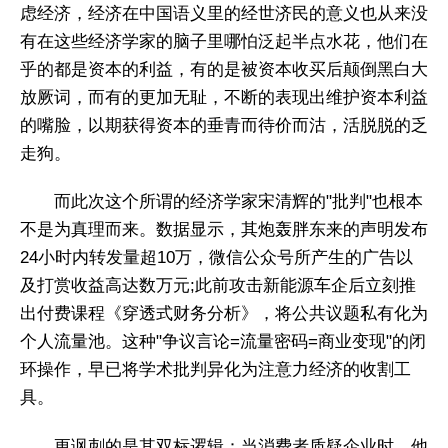
虑经济，经济在中国语义里的经世济民的意义也从来没
有在这些经济学家的脑子里哪怕泛起半点水花，他们在
乎的都是资本的利益，有的是被资本收买后颠倒黑白大
放厥词，而有的更加无耻，不断的表现出维护资本利益
的嘴脸，以期获得资本的垂青而待价而沽，活脱脱的乏
走狗。
而此次这个所谓的经济学家宋清辉的"批判"也根本
不是为真理而来。数据显示，其炮轰胖东来的声明发布
24小时内转发量超10万，微信公众号所产生的广告以
及打赏收益高达数万元;此前攻击新能源车企后立刻推
出付费课程《穿透式财务分析》，将公共议题私有化为
个人流量池。这种"争议言论=流量密码=商业变现"的闭
环操作，早已将学术批判异化为注意力经济的收割工
具。
更讽刺的是其双标逻辑：当消费者质疑企业时，他