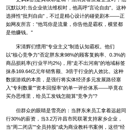
沉默以对;当企业依法维权时，他高呼"言论自由"。这种
选择性"批判自由"，不过是精心设计的碰瓷剧本——正
如网友所言："他骂你是流量，你告他是霸权，横竖都
是他赚钱。"
宋清辉们惯用"专业主义"制造认知霸权。他们
以"核心竞争力"否定胖东来98%的顾客复购率、0.3%的
商品损耗率(行业平均2%)，用"走不出河南"的地域标签
抹杀169.64亿元年销售额、3倍于行业的人效比。这种
数据游戏的本质，是强行将实体经济多元发展路径塞
入"专利数量""资本回报率"的单一评价体系——毕竟在
买办思维里，给员工发钱怎能算"竞争力"?
但群众的眼睛是雪亮的：当胖东来员工拿着远超同
行30%的薪资，当3.2万许昌市民联署支持家乡企业，
当"周二闭店""全员持股"成为商业教科书案例，这些"经