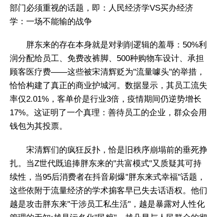
部门必须重视的话题，即：人民经济学VS买办经济
学：一场不能输的战争
胖东来的存在本身就是对剥削逻辑的羞辱：50%利
润分配给员工、免费改裤脚、500种购物车设计、承担
顾客医疗费——这些被宋清辉贬为"流量噱头"的举措，
恰恰构建了真正的商业护城河。数据显示，其员工流失
率仅2.01%，客单价是行业3倍，疫情期间仍逆势增长
17%。这证明了一个真理：善待员工的企业，群众会用
钱包为其投票。
宋清辉们的疯狂反扑，恰是旧秩序崩塌前的垂死挣
扎。当Z世代既追捧胖东来的"共富模式"又质疑其可持
续性，当95后消费者在抖音刷爆"胖东来式幸福"话题，
这些依附于流量经济的学术掮客早已失去话语权。他们
越是攻击胖东来"干涉员工私生活"，越是暴露对人性化