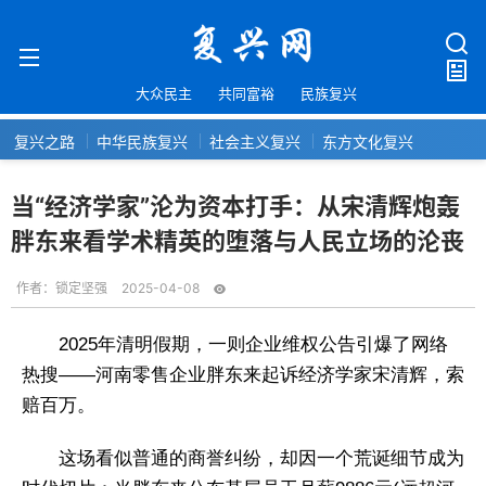
大众民主
共同富裕
民族复兴
复兴之路
中华民族复兴
社会主义复兴
东方文化复兴
当“经济学家”沦为资本打手：从宋清辉炮轰
胖东来看学术精英的堕落与人民立场的沦丧
作者：
锁定坚强
2025-04-08
2025年清明假期，一则企业维权公告引爆了网络
热搜——河南零售企业胖东来起诉经济学家宋清辉，索
赔百万。
这场看似普通的商誉纠纷，却因一个荒诞细节成为