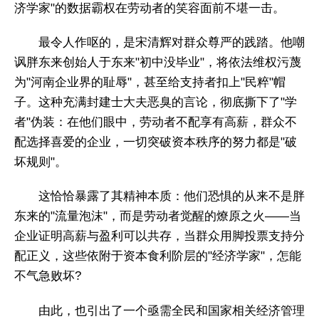
济学家"的数据霸权在劳动者的笑容面前不堪一击。
最令人作呕的，是宋清辉对群众尊严的践踏。他嘲
讽胖东来创始人于东来"初中没毕业"，将依法维权污蔑
为"河南企业界的耻辱"，甚至给支持者扣上"民粹"帽
子。这种充满封建士大夫恶臭的言论，彻底撕下了"学
者"伪装：在他们眼中，劳动者不配享有高薪，群众不
配选择喜爱的企业，一切突破资本秩序的努力都是"破
坏规则"。
这恰恰暴露了其精神本质：他们恐惧的从来不是胖
东来的"流量泡沫"，而是劳动者觉醒的燎原之火——当
企业证明高薪与盈利可以共存，当群众用脚投票支持分
配正义，这些依附于资本食利阶层的"经济学家"，怎能
不气急败坏?
由此，也引出了一个亟需全民和国家相关经济管理