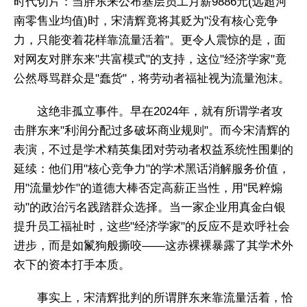
时代切片：当胖东来公布基层员工月薪9886元(远超河
南零售业均值)时，宋清辉竟将其贬为"没有核心竞争
力，只能变着花样靠流量活着"。更令人震惊的是，面
对网友对胖东来"共富模式"的支持，这位"经济学家"竟
公然辱骂群众是"蠢货"，将劳动者福祉视为流量泡沫。
这绝非孤立事件。早在2024年，就有所谓学者攻
击胖东来"利润分配过多破坏商业规则"。而今宋清辉的
表演，不过是学术精英集团对劳动者权益系统性围剿的
延续：他们用"核心竞争力"的学术黑话消解服务价值，
用"流量炒作"的道德大棒否定高薪正当性，用"民粹煽
动"的政治污名践踏群众选择。当一家企业用真金白银
提升员工福祉时，这些"经济学家"的反应不是欢呼社会
进步，而是如鬣狗般撕咬——这赤裸裸暴露了其学术外
衣下的资本打手本质。
事实上，宋清辉批判的所谓胖东来靠流量活着，恰