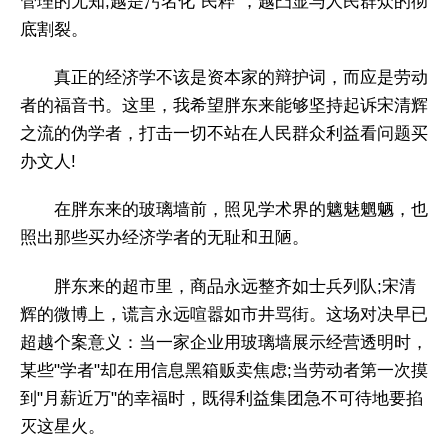
管理的无知;越是污名化"民粹"，越凸显与人民群众的彻
底割裂。
真正的经济学不该是资本家的辩护词，而应是劳动
者的福音书。这里，我希望胖东来能够坚持起诉宋清辉
之流的伪学者，打击一切不站在人民群众利益看问题买
办文人!
在胖东来的玻璃墙前，照见学术界的魑魅魍魉，也
照出那些买办经济学者的无耻和丑陋。
胖东来的超市里，商品永远整齐如士兵列队;宋清
辉的微博上，谎言永远喧嚣如市井骂街。这场对决早已
超越个案意义：当一家企业用玻璃墙展示经营透明时，
某些"学者"却在用信息黑箱贩卖焦虑;当劳动者第一次摸
到"月薪近万"的幸福时，既得利益集团急不可待地要掐
灭这星火。