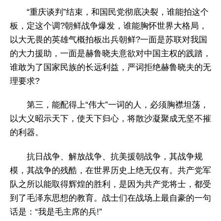
“重庆谈判”结束，和国民党彻底决裂，谁能拍这个
板，定这个调?朝鲜战争爆发，谁能胸怀世界大格局，
以大无畏的英雄气概拍板出兵朝鲜?一面是苏联对我国
的大力援助，一面是赫鲁晓夫意欲对中国主权的践踏，
谁敢为了国家民族的长远利益，严词拒绝赫鲁晓夫的无
理要求?
第三，能配得上“伟大”一词的人，必须胸襟坦荡，
以大义昭示天下，使天下归心，将散沙凝聚成无坚不摧
的利器。
抗日战争、解放战争、抗美援朝战争，其战争规
模，其战争的残酷，在世界历史上绝无仅有。共产党军
队之所以能取得辉煌的胜利，是因为共产党将士，都受
到了毛泽东思想的教育。战士们在战场上最自豪的一句
话是：“我是毛主席的兵!”