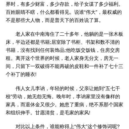
界时，有多少财富，多少存款，给子女谋了多少福利。
百姓眼睛不瞎，什么都看得见。说谁“伟大”，最权威的
不是那些大人物，而是普天下的百姓说了算。
老人家在中南海住了二十多年，他躺的是一张木板
床，半边还都是书籍;居室除了书柜、书架和数不清的
书籍，没有找到任何装饰品;他吃饭交饭钱，住房交房
租。离开这个世界的时候，老人家身无分文，房无一
间，只留下一双破得不能再破的皮鞋和一件补了七十三
个补丁的睡衣!
伟人女儿李讷，年轻的时候，父亲让她到“五七干
校”劳动，她无怨无悔。晚年时，李讷家里没有像样的
家具，而退休金又很少。她患了重病，绝不系那个国家
和组织伸手。甘愿清贫，是毛家的家风!
对比以上条件，谁能称得上“伟大”这个修饰词呢?