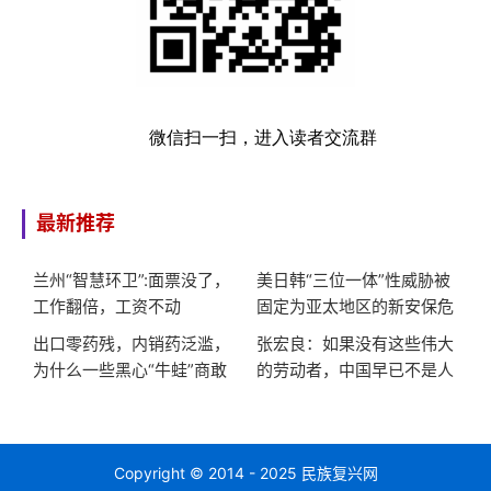
微信扫一扫，进入读者交流群
最新推荐
兰州“智慧环卫”:面票没了，
美日韩“三位一体”性威胁被
工作翻倍，工资不动
固定为亚太地区的新安保危
机
出口零药残，内销药泛滥，
张宏良：如果没有这些伟大
为什么一些黑心“牛蛙”商敢
的劳动者，中国早已不是人
对同胞这么狠?
类社会
Copyright © 2014 - 2025 民族复兴网