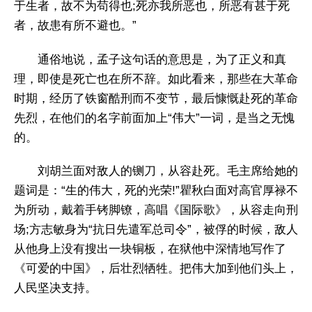
于生者，故不为苟得也;死亦我所恶也，所恶有甚于死
者，故患有所不避也。”
通俗地说，孟子这句话的意思是，为了正义和真
理，即使是死亡也在所不辞。如此看来，那些在大革命
时期，经历了铁窗酷刑而不变节，最后慷慨赴死的革命
先烈，在他们的名字前面加上“伟大”一词，是当之无愧
的。
刘胡兰面对敌人的铡刀，从容赴死。毛主席给她的
题词是：“生的伟大，死的光荣!”瞿秋白面对高官厚禄不
为所动，戴着手铐脚镣，高唱《国际歌》，从容走向刑
场;方志敏身为“抗日先遣军总司令”，被俘的时候，敌人
从他身上没有搜出一块铜板，在狱他中深情地写作了
《可爱的中国》，后壮烈牺牲。把伟大加到他们头上，
人民坚决支持。