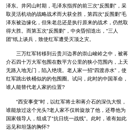
泽东。井冈山时期，毛泽东指挥的前三次“反围剿”，采
取灵活机动的战略战术而大获全胜，第四次“反围剿”毛
泽东被边缘化，但朱老总还是执行原来的战术，仍然取
得大胜。而第五次“反围剿”，中央昏招迭出，“三人
团”纸上谈兵，致使红军遭受灭顶之灾。
三万红军转移到云贵川边界的崇山峻岭之中，被蒋
介石四十万大军包围在数平方公里的狭小范围内，上天
无路入地无门，陷入绝境。老人家一招“四渡赤水”，使
红军跳出铁桶似的的包围圈。试问，此时的中国革命，
谁人能替代老人家的位置?
“西安事变”时，以红军将士和蒋介石的深仇大恨，
谁能放过这个光头?老人家不仅斡旋放了他，还尊他为
国家领导人，组成了“抗日统一战线”。此时，谁有如此
远见和坦荡的胸怀?