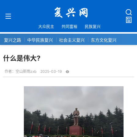
大众民主
共同富裕
民族复兴
复兴之路
中华民族复兴
社会主义复兴
东方文化复兴
什么是伟大?
作者：
空山新雨zxb
2025-03-19