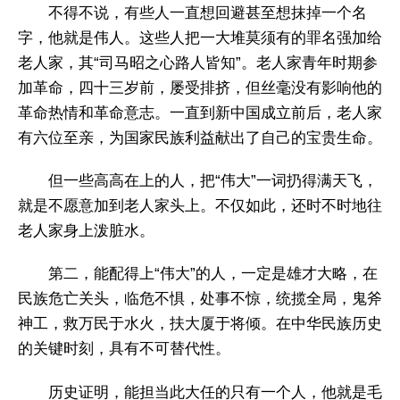
不得不说，有些人一直想回避甚至想抹掉一个名
字，他就是伟人。这些人把一大堆莫须有的罪名强加给
老人家，其“司马昭之心路人皆知”。老人家青年时期参
加革命，四十三岁前，屡受排挤，但丝毫没有影响他的
革命热情和革命意志。一直到新中国成立前后，老人家
有六位至亲，为国家民族利益献出了自己的宝贵生命。
但一些高高在上的人，把“伟大”一词扔得满天飞，
就是不愿意加到老人家头上。不仅如此，还时不时地往
老人家身上泼脏水。
第二，能配得上“伟大”的人，一定是雄才大略，在
民族危亡关头，临危不惧，处事不惊，统揽全局，鬼斧
神工，救万民于水火，扶大厦于将倾。在中华民族历史
的关键时刻，具有不可替代性。
历史证明，能担当此大任的只有一个人，他就是毛