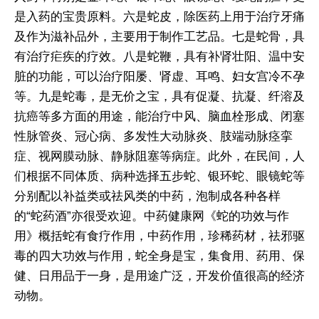
是入药的宝贵原料。六是蛇皮，除医药上用于治疗牙痛
及作为滋补品外，主要用于制作工艺品。七是蛇骨，具
有治疗疟疾的疗效。八是蛇鞭，具有补肾壮阳、温中安
脏的功能，可以治疗阳屡、肾虚、耳鸣、妇女宫冷不孕
等。九是蛇毒，是无价之宝，具有促凝、抗凝、纤溶及
抗癌等多方面的用途，能治疗中风、脑血栓形成、闭塞
性脉管炎、冠心病、多发性大动脉炎、肢端动脉痉挛
症、视网膜动脉、静脉阻塞等病症。此外，在民间，人
们根据不同体质、病种选择五步蛇、银环蛇、眼镜蛇等
分别配以补益类或祛风类的中药，泡制成各种各样
的“蛇药酒”亦很受欢迎。中药健康网《蛇的功效与作
用》概括蛇有食疗作用，中药作用，珍稀药材，祛邪驱
毒的四大功效与作用，蛇全身是宝，集食用、药用、保
健、日用品于一身，是用途广泛，开发价值很高的经济
动物。