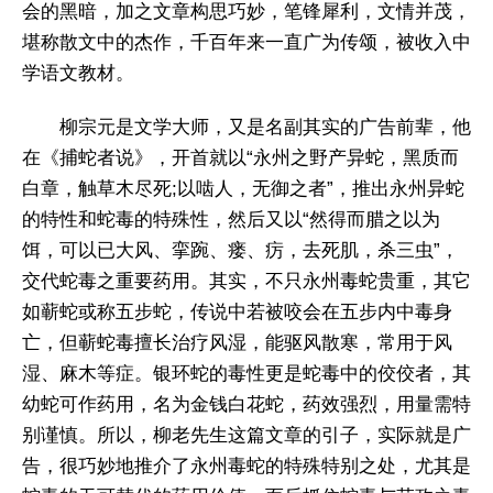
会的黑暗，加之文章构思巧妙，笔锋犀利，文情并茂，
堪称散文中的杰作，千百年来一直广为传颂，被收入中
学语文教材。
柳宗元是文学大师，又是名副其实的广告前辈，他
在《捕蛇者说》，开首就以“永州之野产异蛇，黑质而
白章，触草木尽死;以啮人，无御之者”，推出永州异蛇
的特性和蛇毒的特殊性，然后又以“然得而腊之以为
饵，可以已大风、挛踠、瘘、疠，去死肌，杀三虫”，
交代蛇毒之重要药用。其实，不只永州毒蛇贵重，其它
如蕲蛇或称五步蛇，传说中若被咬会在五步内中毒身
亡，但蕲蛇毒擅长治疗风湿，能驱风散寒，常用于风
湿、麻木等症。银环蛇的毒性更是蛇毒中的佼佼者，其
幼蛇可作药用，名为金钱白花蛇，药效强烈，用量需特
别谨慎。所以，柳老先生这篇文章的引子，实际就是广
告，很巧妙地推介了永州毒蛇的特殊特别之处，尤其是