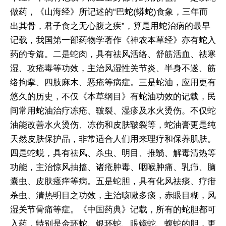
做药，《山海经》所记述的“巴蛇(蟒蛇)食象，三年而
出其骨，君子食之无心腹之疾”，算是用蛇治病的最早
记载，我国第一部药物学著作《神农本草经》亦有蛇入
药的专篇。二是蛇肉，具有祛风活络、舒筋活血、祛寒
湿、攻疮毒等功效，主治风湿性关节炎、半身不遂、筋
络拘挛、四肢麻木、恶疮等病症。三是蛇油，应用更有
悠久的历史，不仅《本草纲目》有蛇油功效的记载，民
间常用蛇油治疗冻疮、皲裂、湿疹及水火烫伤。不仅蛇
油能改善水火烫伤、冻伤和皮肤皲裂等，蛇油膏更是纯
天然皮肤保护品，非常适合人们用来理疗和保养肌肤。
四是蛇蜕，具有祛风、杀虫、明目、推翳、解毒清热等
功能，主治惊风抽搐、诸疮肿毒、咽喉肿痛、乳疖、脑
囊虫、皮肤瘙痒等病。五是蛇胆，具有化风祛痰、疗疳
杀虫、清热明目之功效，主治咳嗽多痰，赤眼目糊，风
湿关节骨痛等症。《中国药典》记载，所有的蛇胆都可
入药，特别是金环蛇、银环蛇、眼镜蛇、蝮蛇的胆，更