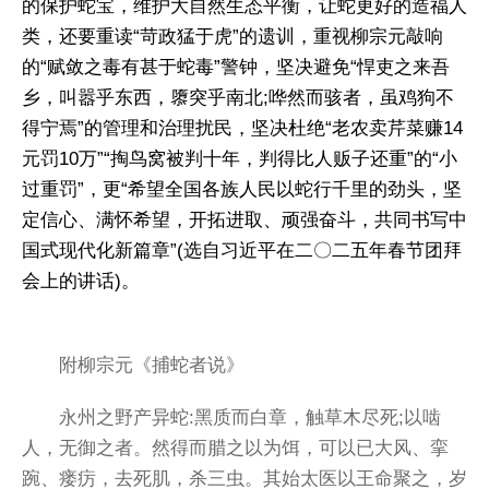
的保护蛇宝，维护大自然生态平衡，让蛇更好的造福人
类，还要重读“苛政猛于虎”的遗训，重视柳宗元敲响
的“赋敛之毒有甚于蛇毒”警钟，坚决避免“悍吏之来吾
乡，叫嚣乎东西，隳突乎南北;哗然而骇者，虽鸡狗不
得宁焉”的管理和治理扰民，坚决杜绝“老农卖芹菜赚14
元罚10万”“掏鸟窝被判十年，判得比人贩子还重”的“小
过重罚”，更“希望全国各族人民以蛇行千里的劲头，坚
定信心、满怀希望，开拓进取、顽强奋斗，共同书写中
国式现代化新篇章”(选自习近平在二〇二五年春节团拜
会上的讲话)。
附柳宗元《捕蛇者说》
永州之野产异蛇:黑质而白章，触草木尽死;以啮
人，无御之者。然得而腊之以为饵，可以已大风、挛
踠、瘘疠，去死肌，杀三虫。其始太医以王命聚之，岁