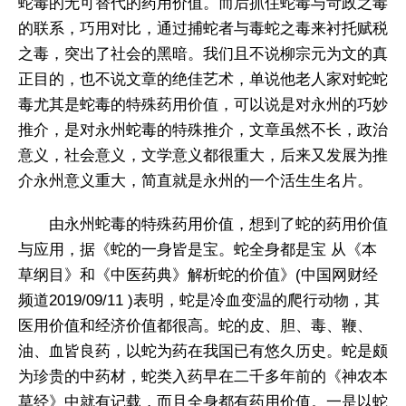
蛇毒的无可替代的药用价值。而后抓住蛇毒与苛政之毒
的联系，巧用对比，通过捕蛇者与毒蛇之毒来衬托赋税
之毒，突出了社会的黑暗。我们且不说柳宗元为文的真
正目的，也不说文章的绝佳艺术，单说他老人家对蛇蛇
毒尤其是蛇毒的特殊药用价值，可以说是对永州的巧妙
推介，是对永州蛇毒的特殊推介，文章虽然不长，政治
意义，社会意义，文学意义都很重大，后来又发展为推
介永州意义重大，简直就是永州的一个活生生名片。
由永州蛇毒的特殊药用价值，想到了蛇的药用价值
与应用，据《蛇的一身皆是宝。蛇全身都是宝 从《本
草纲目》和《中医药典》解析蛇的价值》(中国网财经
频道2019/09/11 )表明，蛇是冷血变温的爬行动物，其
医用价值和经济价值都很高。蛇的皮、胆、毒、鞭、
油、血皆良药，以蛇为药在我国已有悠久历史。蛇是颇
为珍贵的中药材，蛇类入药早在二千多年前的《神农本
草经》中就有记载，而且全身都有药用价值。一是以蛇