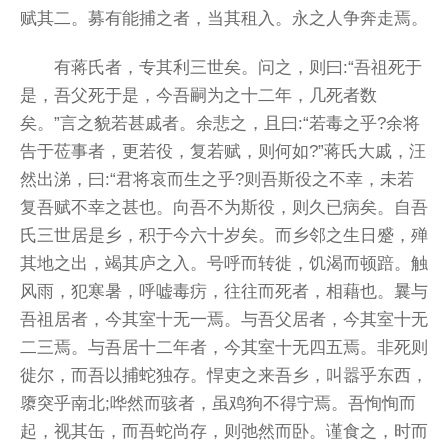
赋其二。募有能捕之者，当其租入。永之人争奔走焉。
有蒋氏者，专其利三世矣。问之，则曰:“吾祖死于
是，吾父死于是，今吾嗣为之十二年，几死者数
矣。”言之貌若甚戚者。余悲之，且曰:“若毒之乎?余将
告于莅事者，更若役，复若赋，则何如?”蒋氏大戚，汪
然出涕，曰:“君将哀而生之乎?则吾斯役之不幸，未若
复吾赋不幸之甚也。向吾不为斯役，则久已病矣。自吾
氏三世居是乡，积于今六十岁矣。而乡邻之生日蹙，殚
其地之出，竭其庐之入。号呼而转徙，饥渴而顿踣。触
风雨，犯寒暑，呼嘘毒疠，往往而死者，相藉也。曩与
吾祖居者，今其室十无一焉。与吾父居者，今其室十无
二三焉。与吾居十二年者，今其室十无四五焉。非死则
徙尔，而吾以捕蛇独存。悍吏之来吾乡，叫嚣乎东西，
隳突乎南北;哗然而骇者，虽鸡狗不得宁焉。吾恂恂而
起，视其缶，而吾蛇尚存，则弛然而卧。谨食之，时而