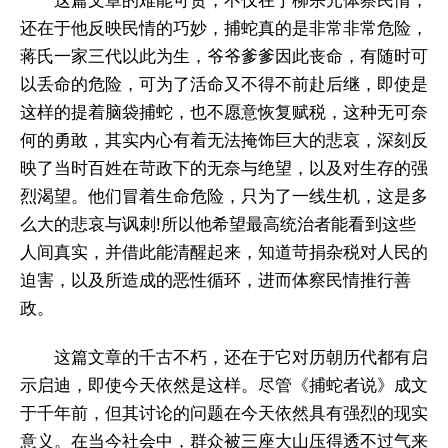
这篇文章的难能可贵，不仅在于柳宗元体察民情，
还在于他反映民情的巧妙，捕蛇真的是非常非常危险，
蒋氏一家三代以此为生，爷爷爹爹因此丧命，有随时可
以丢命的危险，可为了活命又不得不前赴后继，即使是
这样的提着脑袋捕蛇，也不愿意恢复赋税，这种无可奈
何的勇敢，其实内心有着无法掩饰巨大的悲哀，深刻反
映了当时百姓在苛政下的无奈与绝望，以及对生存的强
烈渴望。他们冒着生命危险，只为了一线生机，这是多
么大的悲哀与讽刺!所以他希望最高统治者能看到这些
人间真实，并借此能清醒起来，知道苛捐杂税对人民的
迫害，以及所造成的恶性循环，进而体察民情推行善
政。
这篇文章的千古不朽，还在于它对历朝历代都有启
示启迪，即使今天依然是这样。尽管《捕蛇者说》成文
于千年前，但其讨论的问题在今天依然具有强烈的现实
意义。在当今社会中，群众被三座大山压得透不过气来