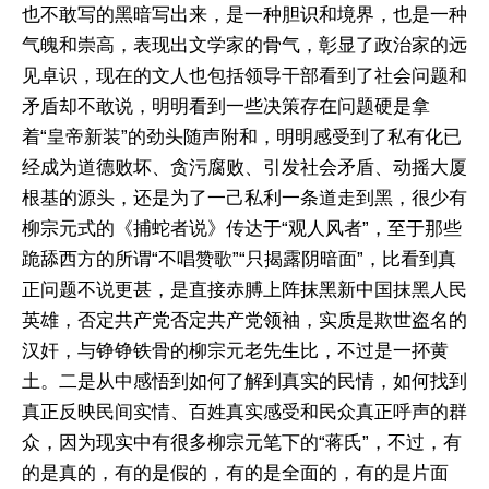
也不敢写的黑暗写出来，是一种胆识和境界，也是一种
气魄和崇高，表现出文学家的骨气，彰显了政治家的远
见卓识，现在的文人也包括领导干部看到了社会问题和
矛盾却不敢说，明明看到一些决策存在问题硬是拿
着“皇帝新装”的劲头随声附和，明明感受到了私有化已
经成为道德败坏、贪污腐败、引发社会矛盾、动摇大厦
根基的源头，还是为了一己私利一条道走到黑，很少有
柳宗元式的《捕蛇者说》传达于“观人风者”，至于那些
跪舔西方的所谓“不唱赞歌”“只揭露阴暗面”，比看到真
正问题不说更甚，是直接赤膊上阵抹黑新中国抹黑人民
英雄，否定共产党否定共产党领袖，实质是欺世盗名的
汉奸，与铮铮铁骨的柳宗元老先生比，不过是一抔黄
土。二是从中感悟到如何了解到真实的民情，如何找到
真正反映民间实情、百姓真实感受和民众真正呼声的群
众，因为现实中有很多柳宗元笔下的“蒋氏”，不过，有
的是真的，有的是假的，有的是全面的，有的是片面