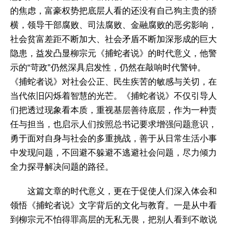
的焦虑，富豪权势把底层人看的还没有自己狗主贵的骄
横，领导干部腐败、司法腐败、金融腐败的恶劣影响，
社会贫富差距不断加大、社会矛盾不断加深形成的巨大
隐患，益发凸显柳宗元《捕蛇者说》的时代意义，他警
示的“苛政”仍然深具启发性，仍然在敲响时代警钟。
《捕蛇者说》对社会公正、民生疾苦的敏感与关切，在
当代依旧闪烁着智慧的光芒。《捕蛇者说》不仅引导人
们把透过现象看本质，重视基层善待底层，作为一种责
任与担当，也启示人们按照总书记要求增强问题意识，
勇于面对自身与社会的多重挑战，善于从日常生活小事
中发现问题，不回避不躲避不逃避社会问题，尽力倾力
全力探寻解决问题的路径。
这篇文章的时代意义，更在于促使人们深入体会和
领悟《捕蛇者说》文字背后的文化与教育。一是从中看
到柳宗元不怕得罪高层的无私无畏，把别人看到不敢说