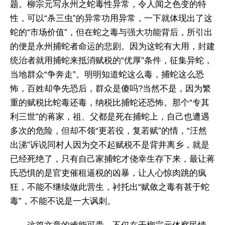
题。柳宗元写永州之蛇毒性异常，令人闻之色变的特
性，可以“杀三虫”的异常功用异常，一下就体现出了这
蛇的“市场价值”，但在蛇之毒与强大功能背后，所引出
的便是永州捕蛇者命运的悲剧。因为这蛇有大用，封建
统治者就用捕蛇来抵消赋税的“优厚”条件，征集异蛇，
当地群众“争奔走”。明明知道蛇这么毒，捕蛇这么恐
怖，百姓却争先恐后，群众是傻吗?当然不是，因为繁
重的赋税比蛇毒还毒，纳税比捕蛇还恐怖。那个“专其
利三世”的蒋家，祖、父都是死在捕蛇上，自己也遭遇
多次的危险，但却不领“更若役，复若赋”的情，“汪然
出涕”诉说同村人因为交不起赋税不是背井离乡，就是
已经死绝了，只有自己家捕蛇才侥幸生存下来，最让蒋
氏恐惧的是官吏催租逼税的凶暴，让人心惊肉跳的疯
狂，不能不继续做此营生，衬托出“赋敛之毒有甚于蛇
毒”，不能不说是一大讽刺。