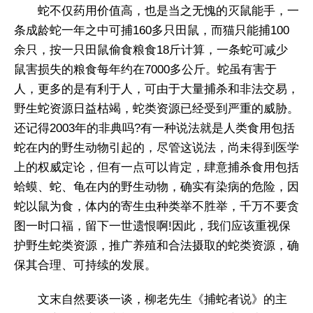
蛇不仅药用价值高，也是当之无愧的灭鼠能手，一
条成龄蛇一年之中可捕160多只田鼠，而猫只能捕100
余只，按一只田鼠偷食粮食18斤计算，一条蛇可减少
鼠害损失的粮食每年约在7000多公斤。蛇虽有害于
人，更多的是有利于人，可由于大量捕杀和非法交易，
野生蛇资源日益枯竭，蛇类资源已经受到严重的威胁。
还记得2003年的非典吗?有一种说法就是人类食用包括
蛇在内的野生动物引起的，尽管这说法，尚未得到医学
上的权威定论，但有一点可以肯定，肆意捕杀食用包括
蛤蟆、蛇、龟在内的野生动物，确实有染病的危险，因
蛇以鼠为食，体内的寄生虫种类举不胜举，千万不要贪
图一时口福，留下一世遗恨啊!因此，我们应该重视保
护野生蛇类资源，推广养殖和合法摄取的蛇类资源，确
保其合理、可持续的发展。
文末自然要谈一谈，柳老先生《捕蛇者说》的主