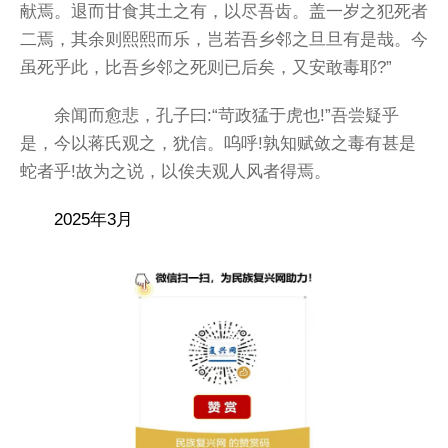
献焉。退而甘食其土之有，以尽吾齿。盖一岁之犯死者
二焉，其余则熙熙而乐，岂若吾乡邻之旦旦有是哉。今
虽死乎此，比吾乡邻之死则已后矣，又安敢毒耶?”
余闻而愈悲，孔子曰:“苛政猛于虎也!”吾尝疑乎
是，今以蒋氏观之，犹信。呜呼!孰知赋敛之毒有甚是
蛇者乎!故为之说，以俟夫观人风者得焉。
2025年3月