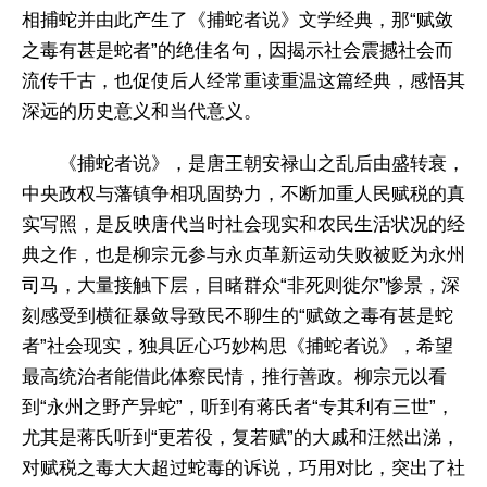
相捕蛇并由此产生了《捕蛇者说》文学经典，那“赋敛
之毒有甚是蛇者”的绝佳名句，因揭示社会震撼社会而
流传千古，也促使后人经常重读重温这篇经典，感悟其
深远的历史意义和当代意义。
《捕蛇者说》，是唐王朝安禄山之乱后由盛转衰，
中央政权与藩镇争相巩固势力，不断加重人民赋税的真
实写照，是反映唐代当时社会现实和农民生活状况的经
典之作，也是柳宗元参与永贞革新运动失败被贬为永州
司马，大量接触下层，目睹群众“非死则徙尔”惨景，深
刻感受到横征暴敛导致民不聊生的“赋敛之毒有甚是蛇
者”社会现实，独具匠心巧妙构思《捕蛇者说》，希望
最高统治者能借此体察民情，推行善政。柳宗元以看
到“永州之野产异蛇”，听到有蒋氏者“专其利有三世”，
尤其是蒋氏听到“更若役，复若赋”的大戚和汪然出涕，
对赋税之毒大大超过蛇毒的诉说，巧用对比，突出了社