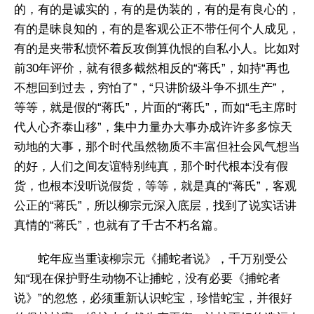
的，有的是诚实的，有的是伪装的，有的是有良心的，
有的是昧良知的，有的是客观公正不带任何个人成见，
有的是夹带私愤怀着反攻倒算仇恨的自私小人。比如对
前30年评价，就有很多截然相反的“蒋氏”，如持“再也
不想回到过去，穷怕了”，“只讲阶级斗争不抓生产”，
等等，就是假的“蒋氏”，片面的“蒋氏”，而如“毛主席时
代人心齐泰山移”，集中力量办大事办成许许多多惊天
动地的大事，那个时代虽然物质不丰富但社会风气想当
的好，人们之间友谊特别纯真，那个时代根本没有假
货，也根本没听说假货，等等，就是真的“蒋氏”，客观
公正的“蒋氏”，所以柳宗元深入底层，找到了说实话讲
真情的“蒋氏”，也就有了千古不朽名篇。
蛇年应当重读柳宗元《捕蛇者说》，千万别受公
知“现在保护野生动物不让捕蛇，没有必要《捕蛇者
说》”的忽悠，必须重新认识蛇宝，珍惜蛇宝，并很好