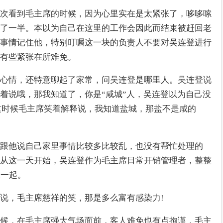
次看到毛主席的时候，因为心里实在是太紧张了，哆哆嗦
了一半。本以为自己在这里的工作会因此而结束被赶回老
事情记住他，特别叮嘱这一块的负责人不要对吴连登进行
有些紧张在所难免。
心情，还特意聊起了家常，问吴连登是哪里人。吴连登说
着说哦，那我知道了，你是“咸城”人，吴连登以为自己没
。这时候毛主席笑着解释说，我知道盐城，那盐不是咸的
跟他说自己家里事情比较多比较乱，也没有帮忙处理的
从这一天开始，吴连登作为毛主席日常开销管理者，整整
在一起。
说，毛主席慈祥的笑，那是多么富有感染力!
候，在毛主席强大气场面前，客人难免也有点拘谨，毛主