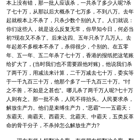
本上没有错，那一批人应该杀，一共杀了多少人呢?杀
了七十万，从那以后大概杀了七万多，不到八万。去年
起就根本上不杀了，只杀少数个别的人了。人们就说：
你们这些人，就是这么反复无常，你早知今日，何必当
初?现在又不杀了。后来达四、五年只杀了几万人。去
年起差不多根本不杀了，杀得很少，个别的。在五零
年、五一年、五二年杀了七十万，香港的报纸把这笔账
给扩大了，(当时我们也不需要跟他对账)，他说我们杀
了两千万，用减法来计算，二千万减去七十万，委实等
于一千九百三十万，他那个多了一千九百三十万。“纣
之不善，不如是之甚也”。哪儿杀了两千万人呢?七十万
人则有之。那一批不杀，人民不得抬头。人民要求杀，
解放生产力。他们是束缚生产力，“恶霸”一一五霸天：
东霸天、南霸天、西霸天、北霸天、中霸天，五类反革
命的骨干分子，不杀掉怎么解放生产力?