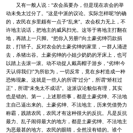
又有一般人说：“农会虽要办，但是现在农会的举
动未免太过分了。”这是中派的议论。实际怎样呢?的确
的，农民在乡里颇有一点子“乱来”。农会权力无上，不
许地主说话，把地主的威风扫光。这等于将地主打翻在
地，再踏上一只脚。“把你入另册!”向土豪劣绅罚款捐
款，打轿子。反对农会的土豪劣绅的家里，一群人涌进
去，杀猪出谷。土豪劣绅的小姐少奶奶的牙床上，也可
以踏上去滚一滚。动不动捉人戴高帽子游乡，“劣绅!今
天认得我们!”为所欲为，一切反常，竟在乡村造成一种
恐怖现象。这就是一些人的所谓“过分”，所谓“矫枉过
正”，所谓“未免太不成话”。这派议论貌似有理，其实
也是错的。第一，上述那些事，都是土豪劣绅、不法地
主自己逼出来的。土豪劣绅、不法地主，历来凭借势力
称霸，践踏农民，农民才有这种很大的反抗。凡是反抗
最力、乱子闹得最大的地方，都是土豪劣绅、不法地主
为恶最甚的地方。农民的眼睛，全然没有错的。谁个