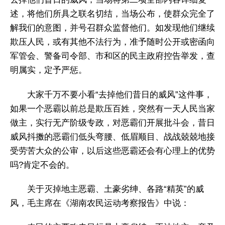
述，将他们所具之联名切结，当场公布，使群众完全了
解我们的意图，并号召群众监督他们。如发现他们继续
欺压人民，或有其他不法行为，准予随时公开或密函向
军管会、警备司令部、市和区的民主政府控告举发，查
明属实，定予严惩。
大家千万不要小看“去掉他们昔日的威风”这件事，
如果一个恶霸以前总是欺压百姓，突然有一天人民当家
做主，实行无产阶级专政，对恶霸们开展批斗会，昔日
威风抖擞的恶霸们低头弯腰、低眉顺目、战战兢兢地接
受劳苦大众的公审，以后这些恶霸还会有心理上的优势
吗?肯定不会的。
关于灭掉地主恶霸、土豪劣绅、各路“精英”的威
风，毛主席在《湖南农民运动考察报告》中说：