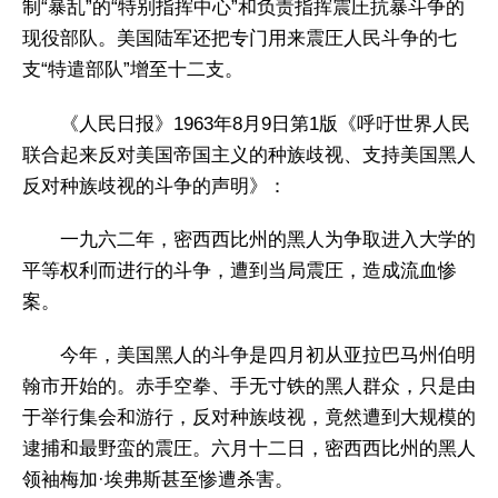
制“暴乱”的“特别指挥中心”和负责指挥震圧抗暴斗争的
现役部队。美国陆军还把专门用来震圧人民斗争的七
支“特遣部队”增至十二支。
《人民日报》1963年8月9日第1版《呼吁世界人民
联合起来反对美国帝国主义的种族歧视、支持美国黑人
反对种族歧视的斗争的声明》：
一九六二年，密西西比州的黑人为争取进入大学的
平等权利而进行的斗争，遭到当局震圧，造成流血惨
案。
今年，美国黑人的斗争是四月初从亚拉巴马州伯明
翰市开始的。赤手空拳、手无寸铁的黑人群众，只是由
于举行集会和游行，反对种族歧视，竟然遭到大规模的
逮捕和最野蛮的震圧。六月十二日，密西西比州的黑人
领袖梅加·埃弗斯甚至惨遭杀害。