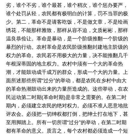
劣，谁个不劣，谁个最甚，谁个稍次，谁个惩办要严，
谁个处罚从轻，农民都有极明白的计算，罚不当罪的极
少。第二，革命不是请客吃饭，不是做文章，不是绘画
绣花，不能那样雅致，那样从容不迫，文质彬彬，那样
温良恭俭让。革命是暴动，是一个阶级推翻一个阶级的
暴烈的行动。农村革命是农民阶级推翻封建地主阶级的
权力的革命。农民若不用极大的力量，决不能推翻几千
年根深蒂固的地主权力。农村中须有一个大的革命热
潮，才能鼓动成千成万的群众，形成一个大的力量。上
面所述那些所谓“过分”的举动，都是农民在乡村中由大
的革命热潮鼓动出来的力量所造成的。这些举动，在农
民运动第二时期(革命时期)是非常之需要的。在第二时
期内，必须建立农民的绝对权力。必须不准人恶意地批
评农会。必须把一切绅权都打倒，把绅士打在地下，甚
至用脚踏上。所有一切所谓“过分”的举动，在第二时期
都有革命的意义。质言之，每个农村都必须造成一个短