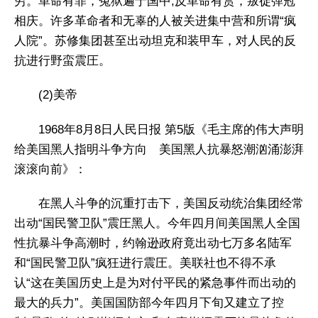
穷。革命有罪，冤狱遍于国中;反革命有赏，叛徒弹冠
相庆。许多革命者和无辜的人被关进集中营和所谓“疯
人院”。苏修集团甚至出动坦克和装甲车，对人民的反
抗进行野蛮震圧。
(2)美帝
1968年8月8日人民日报 第5版《毛主席的伟大声明
给美国黑人指明斗争方向 美国黑人抗暴怒潮汹涌澎湃
滚滚向前》：
在黑人斗争的沉重打击下，美国反动统治集团经常
出动“国民警卫队”震圧黑人。今年四月间美国黑人全国
性抗暴斗争高潮时，约翰逊政府竟出动七万多名陆军
和“国民警卫队”疯狂进行震圧。美联社也不得不承
认“这在美国历史上是为对付平民的紧急事件而出动的
最大的兵力”。美国国防部今年四月下旬又建立了控