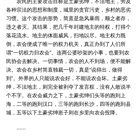
农民的主要攻击目标是土豪劣绅，不法地主，旁及
各种宗法的思想和制度，城里的贪官污吏，乡村的恶劣
习惯。这个攻击的形势，简直是急风暴雨，顺之者存，
违之者灭。其结果，把几千年封建地主的特权，打得个
落花流水。地主的体面威风，扫地以尽。地主权力既
倒，农会便成了唯一的权力机关，真正办到了人们所
谓“一切权力归农会”。连两公婆吵架的小事，也要到农
民协会去解决。一切事情，农会的人不到场，便不能解
决。农会在乡村简直独裁一切，真是“说得出，做得
到”。外界的人只能说农会好，不能说农会坏。土豪劣
绅，不法地主，则完全被剥夺了发言权，没有人敢说半
个不字。在农会威力之下，土豪劣绅们头等的跑到上
海，二等的跑到汉口，三等的跑到长沙，四等的跑到县
城，五等以下土豪劣绅崽子则在乡里向农会投降。
......