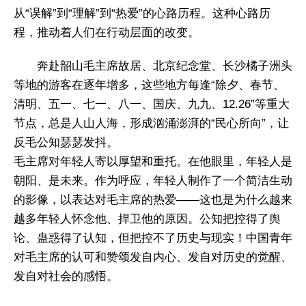
从“误解”到“理解”到“热爱”的心路历程。这种心路历
程，推动着人们在行动层面的改变。
奔赴韶山毛主席故居、北京纪念堂、长沙橘子洲头
等地的游客在逐年增多，这些地方每逢“除夕、春节、
清明、五一、七一、八一、国庆、九九、12.26”等重大
节点，总是人山人海，形成汹涌澎湃的“民心所向”，让
反毛公知瑟瑟发抖。
毛主席对年轻人寄以厚望和重托。在他眼里，年轻人是
朝阳、是未来。作为呼应，年轻人制作了一个简洁生动
的影像，以表达对毛主席的热爱——这也是为什么越来
越多年轻人怀念他、捍卫他的原因。公知把控得了舆
论、蛊惑得了认知，但把控不了历史与现实！中国青年
对毛主席的认可和赞颂发自内心、发自对历史的觉醒、
发自对社会的感悟。