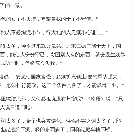
语的一致。
姿色的女子不贞洁，夸耀自我的士子不守信。”
大事的人不必拘泥小节，行大礼的人无须小心谦让。”
贪图得太多，种不过来就会荒芜。追求仁德广施于天下，国
西，能使人安分守己，贪图别人有的东西，就会发生残暴
成功一时，但终究会失败。”
马错说：“要想使国家富强，必须扩充领土;要想军队强大，
下，必须推行德政。这三个条件具备了，才能成就王业。”
心里纯洁无邪，又何必担忧没有归宿呢?”《论语》说：“只
人说三道四呢?”
实之词太多了，金子也会被熔化。诬谄不实之词太多了，能
也能把船压沉。轻的东西多了，同样能把车轴压断。”