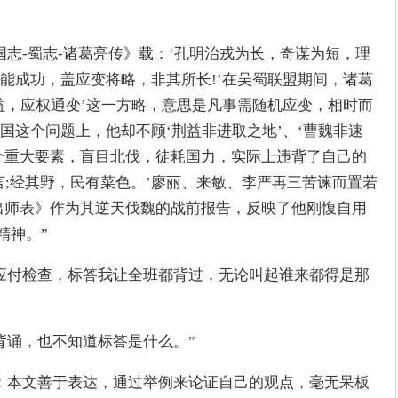
国志-蜀志-诸葛亮传》载：‘孔明治戎为长，奇谋为短，理
能成功，盖应变将略，非其所长!’在吴蜀联盟期间，诸葛
益，应权通变’这一方略，意思是凡事需随机应变，相时而
国这个问题上，他却不顾‘荆益非进取之地’、‘曹魏非速
三个重大要素，盲目北伐，徒耗国力，实际上违背了自己的
言;经其野，民有菜色。’廖丽、来敏、李严再三苦谏而置若
《出师表》作为其逆天伐魏的战前报告，反映了他刚愎自用
精神。”
应付检查，标答我让全班都背过，无论叫起谁来都得是那
背诵，也不知道标答是什么。”
：本文善于表达，通过举例来论证自己的观点，毫无呆板