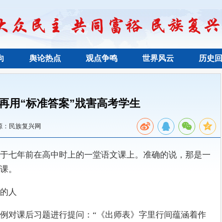
向
舆论热点
观点争鸣
世界风云
历史
再用“标准答案”戕害高考学生
源：民族复兴网
于七年前在高中时上的一堂语文课上。准确的说，那是一
课。
的人
例对课后习题进行提问：“《出师表》字里行间蕴涵着作