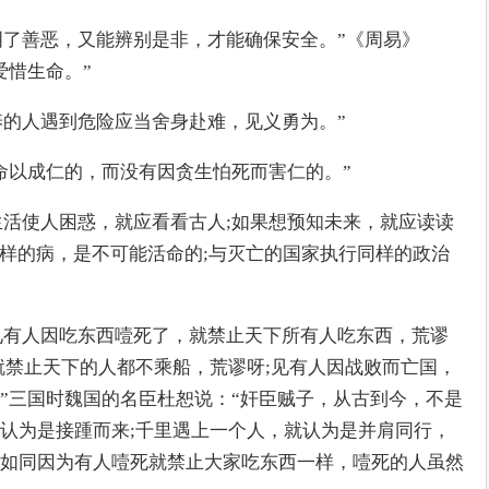
能明了善恶，又能辨别是非，才能确保安全。”《周易》
爱惜生命。”
养的人遇到危险应当舍身赴难，见义勇为。”
命以成仁的，而没有因贪生怕死而害仁的。”
实生活使人困惑，就应看看古人;如果想预知未来，就应读读
同样的病，是不可能活命的;与灭亡的国家执行同样的政治
“见有人因吃东西噎死了，就禁止天下所有人吃东西，荒谬
就禁止天下的人都不乘船，荒谬呀;见有人因战败而亡国，
”三国时魏国的名臣杜恕说：“奸臣贼子，从古到今，不是
认为是接踵而来;千里遇上一个人，就认为是并肩同行，
如同因为有人噎死就禁止大家吃东西一样，噎死的人虽然