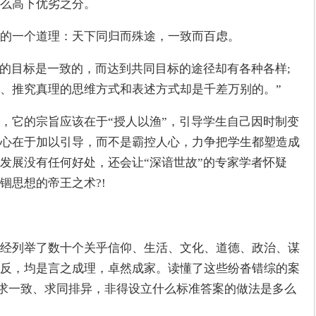
么高下优劣之分。
的一个道理：天下同归而殊途，一致而百虑。
们的目标是一致的，而达到共同目标的途径却有各种各样;
、推究真理的思维方式和表述方式却是千差万别的。”
，它的宗旨应该在于“授人以渔”，引导学生自己因时制变
心在于加以引导，而不是霸控人心，力争把学生都塑造成
发展没有任何好处，还会让“深谙世故”的专家学者怀疑
锢思想的帝王之术?!
经列举了数十个关乎信仰、生活、文化、道德、政治、谋
反，均是言之成理，卓然成家。读懂了这些纷沓错综的案
强求一致、求同排异，非得设立什么标准答案的做法是多么