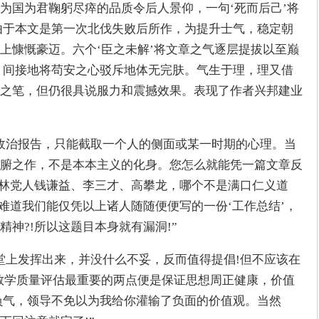
为国为君鞠躬尽瘁的品质令后人景仰，一句‘死而后己’将
由于本文是第一次北伐失败后所作，为提升士气，稳定朝
上慷慨豪迈。六个‘臣之未解’将文章之气逐层提拔以至巅
，间接地将苟安之心驳斥地体无完肤。气生于理，理又借
之笔，但仍很具说服力和震撼效果。表现了作者兴邦建业
政治报告，只能截取一个人的侧面或某一时期的心理。当
腑之作，不是本本主义的化身。您怎么就能凭一篇文章反
东林党人钱谦益、李三才、高攀龙，哪个不是满口仁义道
!难道我们能仅凭以上诸人随随便便写的一份‘工作总结’，
神?!所以这题目本身就有漏洞!”
堂上发挥出来，并没什么不妥，反而值得提倡!但不应该在
教学质量评估最重要的两点便是保证思想周正健康，价值
负气，领导不免以为我给你灌输了负面的价值观。当然