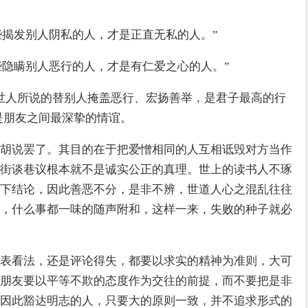
些揭发别人阴私的人，才是正直无私的人。”
些隐瞒别人恶行的人，才是有仁爱之心的人。”
世人所说的替别人掩盖恶行、宏扬善举，是君子最高的行
是朋友之间最深挚的情谊。
胡说罢了。其目的在于把爱憎相同的人互相诋毁对方当作
街谈巷议根本就不是诚实公正的真理。世上的读书人不琢
下结论，因此善恶不分，是非不辨，世道人心之混乱往往
，什么事都一味的随声附和，这样一来，失败的种子就必
表看法，还是评论得失，都要以求实的精神为准则，大可
朋友要以平等不欺的态度作为交往的前提，而不要把是非
因此豁达明志的人，只要大的原则一致，并不追求形式的