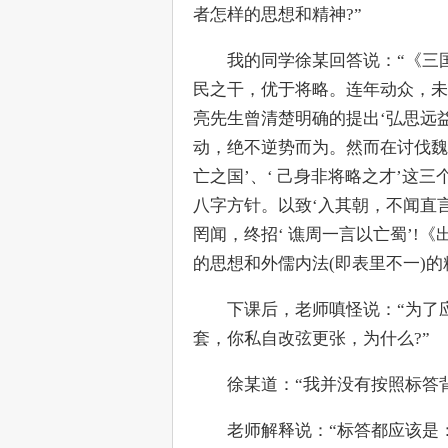
者怎样的思想和精神?”
　　我的同学徐某回答说：“《三
民之干，优于将略。连年动众，未
亮先生曾清楚明确的提出‘弘思远
动，绝不逆势而为。然而在讨伐魏
亡之国’、‘ 己身非将略之才’这
八字方针。以致‘入其朝，不闻直
罔闻，终招‘ 谯周一言以亡蜀’!
的思想和外儒内法(即表里不一)的
　　下课后，老师嗔怪说：“为了
套，你私自改弦更张，为什么?”
　　徐某道：“我并没有按照标答
　　老师解释说：“标答都应该是