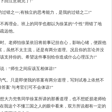
下回注意就完了!”
的过错之一;有独立的思考能力，是我的过错之二!”
不再理会。班上的同学也都以为徐某的“个性”用错了地
疏远他。
时。老师怕徐某依旧将前事记挂在心，影响心绪，便跟他
案，虽然不太主流，还是有两分道理。况且你的言论并没
该支持你的。希望这件事别给你造成什么心理压力!”
说：“师生之间应该互相体谅!”
的气。只是即便我的答案有两分道理，写到试卷上依然不
答案’与考官们可不会体谅!”
想大力兜售同学徐某所讲的那番道理，也不想贬损老师给
为在我这个不懂三国之人的眼中看来，双方所说都有一定的