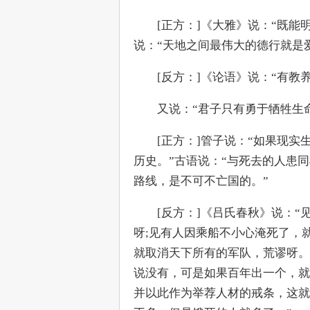
　　[正方：]《大雅》说：“既
说：“天地之间最伟大的德行就是
　　[反方：]《论语》说：“有教
　　又说：“君子只有勇于牺牲生
　　[正方：]管子说：“如果现
历史。”古语说：“与死去的人患
路线，是不可不亡国的。”
　　[反方：]《吕氏春秋》说：
呀;见有人因乘船不小心淹死了，
就取消天下所有的军队，荒谬呀。
说没有，可是如果百年出一个，就
并以此作为举荐人材的戒条，这就