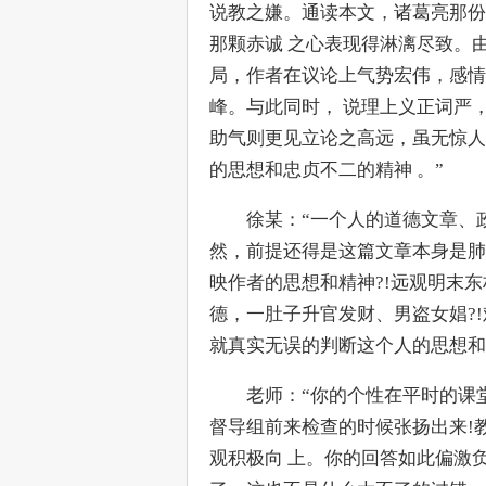
说教之嫌。通读本文，诸葛亮那份
那颗赤诚 之心表现得淋漓尽致。
局，作者在议论上气势宏伟，感情
峰。与此同时， 说理上义正词严
助气则更见立论之高远，虽无惊人
的思想和忠贞不二的精神 。”
　　徐某：“一个人的道德文章、
然，前提还得是这篇文章本身是肺
映作者的思想和精神?!远观明末
德，一肚子升官发财、男盗女娼?
就真实无误的判断这个人的思想和精
　　老师：“你的个性在平时的课
督导组前来检查的时候张扬出来!
观积极向 上。你的回答如此偏激