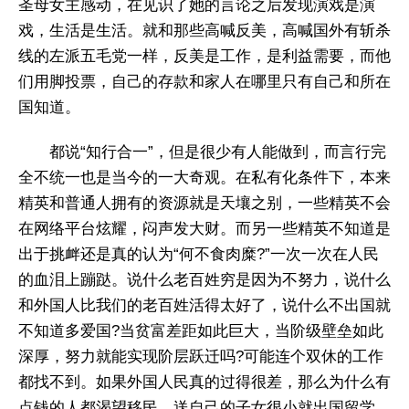
圣母女主感动，在见识了她的言论之后发现演戏是演
戏，生活是生活。就和那些高喊反美，高喊国外有斩杀
线的左派五毛党一样，反美是工作，是利益需要，而他
们用脚投票，自己的存款和家人在哪里只有自己和所在
国知道。
都说“知行合一”，但是很少有人能做到，而言行完
全不统一也是当今的一大奇观。在私有化条件下，本来
精英和普通人拥有的资源就是天壤之别，一些精英不会
在网络平台炫耀，闷声发大财。而另一些精英不知道是
出于挑衅还是真的认为“何不食肉糜?”一次一次在人民
的血泪上蹦跶。说什么老百姓穷是因为不努力，说什么
和外国人比我们的老百姓活得太好了，说什么不出国就
不知道多爱国?当贫富差距如此巨大，当阶级壁垒如此
深厚，努力就能实现阶层跃迁吗?可能连个双休的工作
都找不到。如果外国人民真的过得很差，那么为什么有
点钱的人都渴望移民，送自己的子女很小就出国留学，