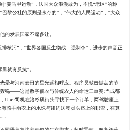
再到“黄马甲运动”，法国大众浪漫敢为，不愧“老区”的称
巴黎公社的原则是永存的”，“伟大的人民运动”，“大众
其他的发展国家不遑多让。
反排核污”，“世界各国反生物战、强制令”，进步的声音正
哪里就有反抗”。
光晕与河南麦田的星光遥相呼应。程序员敲击键盘的节
轰鸣——这是数字佃农与传统农人的命运二重奏;当成都
，Uber司机在洛杉矶街头寻找下一个订单，两驾驶座上
上海骑手雨衣上的水珠与纽约送餐员头盔上的积雪，在算
..
不同语言复述着相似的生存脚本：超时罚款、服务评分、