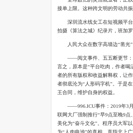
接单上限。这种跨文明的劳动共振
　　深圳流水线女工在短视频平台
拍摄《算法之城》纪录片，班加罗尔程序员
　　人民大众在数字高墙边“凿光
　　——阅文事件、五五断更节：
言之，原本是“平台吃肉，作者喝
者的所有版权和收益解释权，让作
者彻底沦为“人形码字机”。于是
王合同，维护自身的权益。
　　——996.ICU事件：2019
联网大厂强制推行“早9点至晚9点
美化为“奋斗文化”。程序员大军以
为“人肉电池”的真相，直指北上广