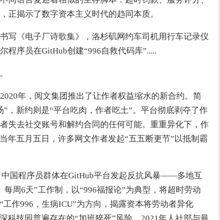
，正揭示了数字资本主义时代的趋同本质。
书写《电子厂诗歌集》，洛杉矶网约车司机用行车记录仪
在GitHub创建“996自救代码库”.....
”。
2020年，阅文集团推出了让作者权益缩水的新合约。简
汤”，新约则是“平台吃肉，作者吃土”。平台彻底剥夺了作
者失去社交账号和解约合同的任何可能。重重异化下，作
在当年五月五日，许多网文作者发起“五五断更节”以抵制霸
年3月中国程序员群体在GitHub平台发起反抗风暴——多地互
、每周6天”工作制，以“996福报论”为典型，将超时劳动
“工作996，生病ICU”为方向，揭露资本将劳动者异化
深科技园普遍存在的“加班猝死”风险。2021年人社部与最