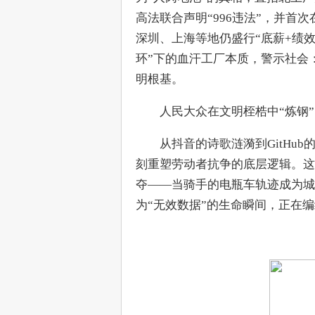
高法联合声明“996违法”，并
深圳、上海等地仍盛行“底薪+绩
环”下的血汗工厂本质，警示社会
明根基。
　　人民大众在文明桎梏中“炼钢
　　从抖音的诗歌涟漪到GitHub
刻重塑劳动者抗争的底层逻辑。这
夺——当骑手的电瓶车轨迹成为城
为“无效数据”的生命瞬间，正在