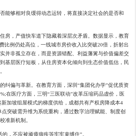
否能够相对良缓得动态运转，将直接决定社会的是否和
住房，产值快车道下隐藏着深层次矛盾。数据显示，教育
自费比例仍处高位，一线城市房价收入比突破20倍，折射出
实并非孤立存在，而是资源错配、利益藩篱与价值偏差交
到基层医疗短板，从住房资本化倾向到生态价值低估，民
。
的纠偏与革新。在教育方面，深圳“集团化办学”促优质资
%;在医疗方面，三明“三医联动”改革压缩药品虚价，医
鉴新加坡组屋模式的梯度供给，成都共有产权房降成本4
单点突破需升维为系统重构，通过数字治理赋能、制度创
校准新机制。
活的，不应被顽瘴痼疾等牢牢束缚住”。