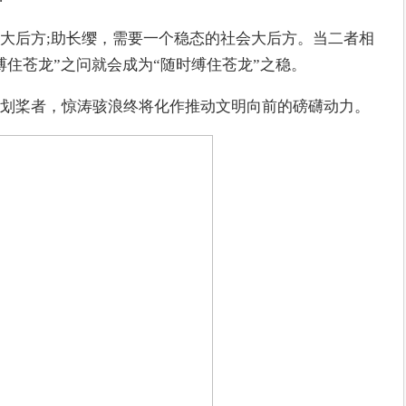
大后方;助长缨，需要一个稳态的社会大后方。当二者相
缚住苍龙”之问就会成为“随时缚住苍龙”之稳。
划桨者，惊涛骇浪终将化作推动文明向前的磅礴动力。