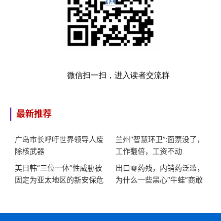
微信扫一扫，进入读者交流群
最新推荐
广岛市长呼吁世界领导人废
兰州“智慧环卫”:面票没了，
除核武器
工作翻倍，工资不动
美日韩“三位一体”性威胁被
出口零药残，内销药泛滥，
固定为亚太地区的新安保危
为什么一些黑心“牛蛙”商敢
机
对同胞这么狠?