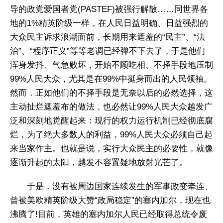
导的政党爱国者党(PASTEF)被强行解散……同世界各
地的1%精英阶级一样，在人民日益明确、日益强烈的
大众民主诉求浪潮面前，长期用来遮羞的“民主”、“法
治”、“程序正义”等等老调已经弹不下去了，于是他们
浑身发抖、气急败坏，开始不顾吃相、不择手段地压制
99%人民大众，尤其是在99%中挺身而出的人民领袖。
然而，正如他们的不择手段是无奈以后的必然选择，这
主动扯烂遮羞布的做法，也必然让99%人民大众越发广
泛和深刻地觉醒起来：现行的权力运行机制已经彻底腐
烂，为了绝大多数人的利益，99%人民大众必须自己起
来当家作主。也就是说，实行大众民主的必要性，就像
逐渐升起的太阳，越发不容置疑地放射光芒了。
于是，没有被周边国家连续发生的军事政变牵连、
曾被美欧精英阶级大赞“政局稳定”的塞内加尔，现在也
沸腾了!目前，英雄的塞内加尔人民已经取得总统令废