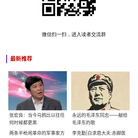
微信扫一扫，进入读者交流群
最新推荐
张宏良：当今乌鸦比以往任
永远的毛泽东同志——献给
何时候都更黑
毛泽东的歌
两条半枪闹革命的军事家方
李克勤|白求恩大夫:赤脚医