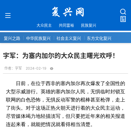
大众民主
共同富裕
民族复兴
复兴之路
中华民族复兴
社会主义复兴
东方文化复兴
字军：为塞内加尔的大众民主曙光欢呼！
作者：
字军
2024-02-19
日前，在位于西非的塞内加尔再次爆发了全国性的
大型示威游行。英雄的塞内加尔人民，无惧临时封锁互
联网的白色恐怖，无惧反动军警的棍棒甚至枪弹，走上
了街头。对于这场正热火朝天进行着的大众民主运动，
尽管媒体竭力地轻描淡写，但只要把近年来的相关报道
连起来看，就能把情况就看得相当清楚。