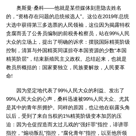
奥斯曼·桑科——他就是某些媒体刻意隐去姓名
的，“资格存在问题的总统候选人”。这位在2019年总统
大选中获得第三多选票的人民领袖，这位因为揭露特权
贪腐而丢了公务员编制的前税务检察员，站在99%人民
大众的立场上，提出了明确的诉求：摆脱国际精英阶级
控制，清算与外国精英同谋掠夺本国资源的少数“本国
精英阶层”，结束新殖民主义政权。总结起来，也就是
教员所概括的：国家要独立，民族要解放，人民要革
命!
因为坚定地代表了99%人民大众的利益、发出了
99%人民大众的心声，桑科迅速被99%人民大众、尤其
是其中的青年所拥护。同样的原因，也让他在崭露头角
以后，受到了来自当权的1%精英阶级变本加厉的压
迫：因为仓促捏造而太过儿戏的“强奸罪”指控，诽谤罪
指控，“煽动叛乱”指控，“腐化青年”指控，以至他所领