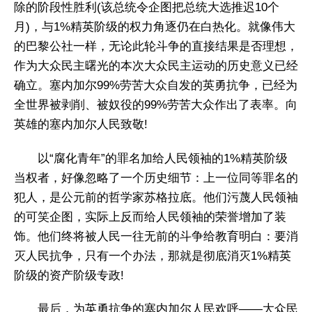
除的阶段性胜利(该总统令企图把总统大选推迟10个
月)，与1%精英阶级的权力角逐仍在白热化。就像伟大
的巴黎公社一样，无论此轮斗争的直接结果是否理想，
作为大众民主曙光的本次大众民主运动的历史意义已经
确立。塞内加尔99%劳苦大众自发的英勇抗争，已经为
全世界被剥削、被奴役的99%劳苦大众作出了表率。向
英雄的塞内加尔人民致敬!
以“腐化青年”的罪名加给人民领袖的1%精英阶级
当权者，好像忽略了一个历史细节：上一位同等罪名的
犯人，是公元前的哲学家苏格拉底。他们污蔑人民领袖
的可笑企图，实际上反而给人民领袖的荣誉增加了装
饰。他们终将被人民一往无前的斗争给教育明白：要消
灭人民抗争，只有一个办法，那就是彻底消灭1%精英
阶级的资产阶级专政!
最后，为英勇抗争的塞内加尔人民欢呼——大众民