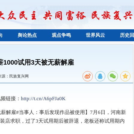
向
舆论热点
观点争鸣
世界风云
历史
1000试用3天被无薪解雇
来源：民族复兴网
视频链接：
http://t.cn/A6pFJa0K
被无薪解雇#当事人：事后发现作品被使用】7月6日，河南新
装店求职，过了3天试用期后被辞退，老板还称试用期内