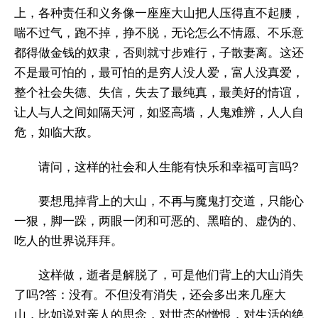
上，各种责任和义务像一座座大山把人压得直不起腰，
喘不过气，跑不掉，挣不脱，无论怎么不情愿、不乐意
都得做金钱的奴隶，否则就寸步难行，子散妻离。这还
不是最可怕的，最可怕的是穷人没人爱，富人没真爱，
整个社会失德、失信，失去了最纯真，最美好的情谊，
让人与人之间如隔天河，如竖高墙，人鬼难辨，人人自
危，如临大敌。
请问，这样的社会和人生能有快乐和幸福可言吗?
要想甩掉背上的大山，不再与魔鬼打交道，只能心
一狠，脚一跺，两眼一闭和可恶的、黑暗的、虚伪的、
吃人的世界说拜拜。
这样做，逝者是解脱了，可是他们背上的大山消失
了吗?答：没有。不但没有消失，还会多出来几座大
山，比如说对亲人的思念，对世态的憎恨，对生活的绝