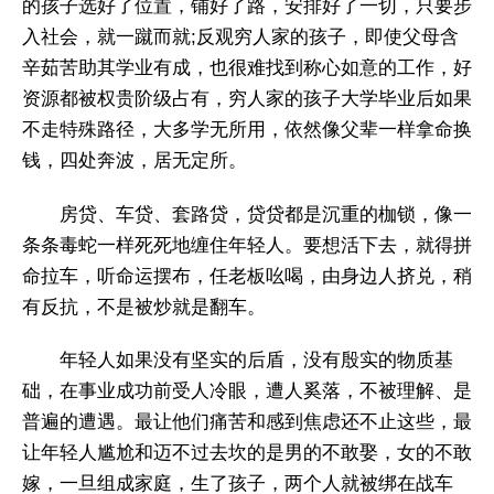
的孩子选好了位置，铺好了路，安排好了一切，只要步
入社会，就一蹴而就;反观穷人家的孩子，即使父母含
辛茹苦助其学业有成，也很难找到称心如意的工作，好
资源都被权贵阶级占有，穷人家的孩子大学毕业后如果
不走特殊路径，大多学无所用，依然像父辈一样拿命换
钱，四处奔波，居无定所。
房贷、车贷、套路贷，贷贷都是沉重的枷锁，像一
条条毒蛇一样死死地缠住年轻人。要想活下去，就得拼
命拉车，听命运摆布，任老板吆喝，由身边人挤兑，稍
有反抗，不是被炒就是翻车。
年轻人如果没有坚实的后盾，没有殷实的物质基
础，在事业成功前受人冷眼，遭人奚落，不被理解、是
普遍的遭遇。最让他们痛苦和感到焦虑还不止这些，最
让年轻人尴尬和迈不过去坎的是男的不敢娶，女的不敢
嫁，一旦组成家庭，生了孩子，两个人就被绑在战车