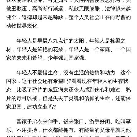
喜欢阴暗和湿冷。可是如今，人性的善便被恶打垮，美
被丑欺压，高尚渐行渐远，私欲无限膨胀，法律越来越
健全，道德却越来越稀缺，整个人类社会正在向野蛮的
动物世界蜕化。
年轻人是早晨八九点钟的太阳，年轻人是栋梁之
材，年轻人是鲜艳的花朵，年轻人是一个家庭、一个国
家的未来和希望。少年强则国家强。
年轻人不爱惜生命，没有生活的热情和动力，这个
国家，这个社会还有希望吗?看看现在年轻人的生存状
态，比吸了鸦片的东亚病夫还令人感到伤心和难过。鸦
片的毒可以戒，但是失去了灵魂和信仰的生命，还能保
家卫国，建功立业吗?
富家子弟衣来伸手、饭来张口、游手好闲、吃喝享
乐、不用拼搏，什么都能拥有。有能量的父母早就为他