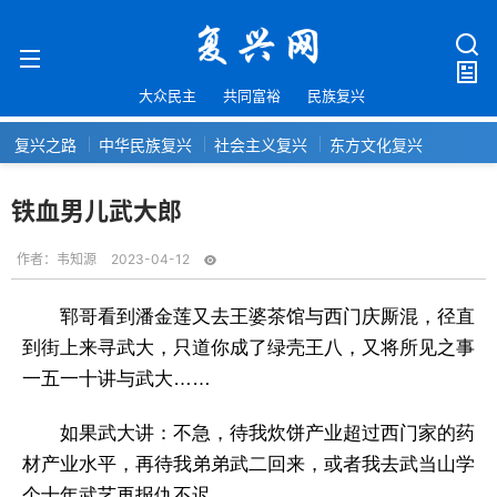
大众民主
共同富裕
民族复兴
复兴之路
中华民族复兴
社会主义复兴
东方文化复兴
铁血男儿武大郎
作者：
韦知源
2023-04-12
郓哥看到潘金莲又去王婆茶馆与西门庆厮混，径直
到街上来寻武大，只道你成了绿壳王八，又将所见之事
一五一十讲与武大……
如果武大讲：不急，待我炊饼产业超过西门家的药
材产业水平，再待我弟弟武二回来，或者我去武当山学
个十年武艺再报仇不迟……