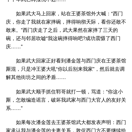
如果武大马上回家，站在王婆茶馆外大喊：“西门
庆，你走了我就在家摔碗，摔得响彻天际，看你还敢不
敢来。”西门庆走了之后，武大果然在家摔了三天的
碗，还与邻居吹嘘“我这碗摔得响吧?成功震慑了西门
庆……”
如果武大回家正好看到潘金莲与西门庆在王婆茶馆
厮混，只是冲王婆大吼“你以后别来我家”，然后就去调
解其他街坊之间的矛盾……
如果武大顺手抓住郓哥就打一顿，骂道：“你这小
厮，怎敢编造谣言，破坏我武家与西门大官人的友好关
系……”
如果每次潘金莲去王婆茶馆武大都发表声明：西门
家承认我与潘金莲的夫妻关系，敦促西门方不要继续给