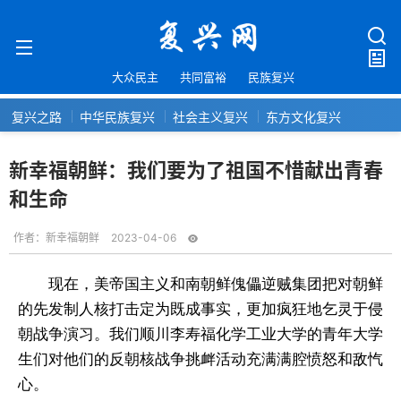
大众民主
共同富裕
民族复兴
复兴之路
中华民族复兴
社会主义复兴
东方文化复兴
新幸福朝鲜：我们要为了祖国不惜献出青春
和生命
作者：
新幸福朝鲜
2023-04-06
现在，美帝国主义和南朝鲜傀儡逆贼集团把对朝鲜
的先发制人核打击定为既成事实，更加疯狂地乞灵于侵
朝战争演习。我们顺川李寿福化学工业大学的青年大学
生们对他们的反朝核战争挑衅活动充满满腔愤怒和敌忾
心。