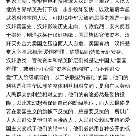
蒋家王朝，形形色色的投降派大汉奸走马观花，大批大
批的各界精英先行下跪，步步投降妥协，以致最后拿起
武器对准本国人民，可以说中华民族的屈辱史就是一部
汉奸卖国史，汉奸影响历史走向。专政愈烈，安内便甚
于攘外，则洋奴横行汉奸猖獗，国民皆因官僚资本、汉
奸买办合力卖国之压迫而人人自危。卖国有功，汉奸登
堂入室弹冠相庆;爱国有罪，栋梁四面楚歌无处安身。
汉奸败类、官僚资本和精英阶层们就是让中国人“爱国
有罪”，或者让群众爱“资本官僚的国”，而不许群众
爱“工人阶级领导的，以工农联盟为基础”的国，他们的
利益是和中华民族的整体利益相对立的，是和广大劳动
人民群众的利益相对立的，他们的前途必然是妥协投
降，以此来幻想着保证自己的阶级地位，而人民最终是
要在爱国主义的旗帜下反抗的，总是要反抗的，所以广
大人民群众是他们的直接敌人，人民群众赖以支持的爱
国主义变成了他们的眼中钉，他们必然用各种公开的或