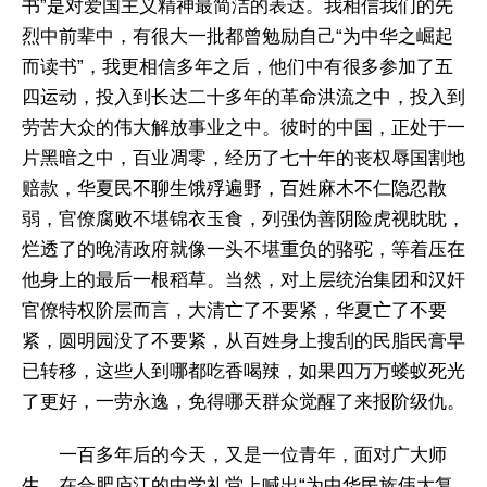
书”是对爱国主义精神最简洁的表达。我相信我们的先
烈中前辈中，有很大一批都曾勉励自己“为中华之崛起
而读书”，我更相信多年之后，他们中有很多参加了五
四运动，投入到长达二十多年的革命洪流之中，投入到
劳苦大众的伟大解放事业之中。彼时的中国，正处于一
片黑暗之中，百业凋零，经历了七十年的丧权辱国割地
赔款，华夏民不聊生饿殍遍野，百姓麻木不仁隐忍散
弱，官僚腐败不堪锦衣玉食，列强伪善阴险虎视眈眈，
烂透了的晚清政府就像一头不堪重负的骆驼，等着压在
他身上的最后一根稻草。当然，对上层统治集团和汉奸
官僚特权阶层而言，大清亡了不要紧，华夏亡了不要
紧，圆明园没了不要紧，从百姓身上搜刮的民脂民膏早
已转移，这些人到哪都吃香喝辣，如果四万万蝼蚁死光
了更好，一劳永逸，免得哪天群众觉醒了来报阶级仇。
一百多年后的今天，又是一位青年，面对广大师
生，在合肥庐江的中学礼堂上喊出“为中华民族伟大复