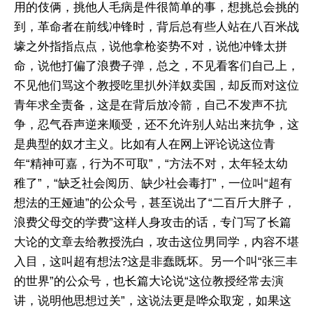
用的伎俩，挑他人毛病是件很简单的事，想挑总会挑的
到，革命者在前线冲锋时，背后总有些人站在八百米战
壕之外指指点点，说他拿枪姿势不对，说他冲锋太拼
命，说他打偏了浪费子弹，总之，不见看客们自己上，
不见他们骂这个教授吃里扒外洋奴卖国，却反而对这位
青年求全责备，这是在背后放冷箭，自己不发声不抗
争，忍气吞声逆来顺受，还不允许别人站出来抗争，这
是典型的奴才主义。比如有人在网上评论说这位青
年“精神可嘉，行为不可取”，“方法不对，太年轻太幼
稚了”，“缺乏社会阅历、缺少社会毒打”，一位叫“超有
想法的王娅迪”的公众号，甚至说出了“二百斤大胖子，
浪费父母交的学费”这样人身攻击的话，专门写了长篇
大论的文章去给教授洗白，攻击这位男同学，内容不堪
入目，这叫超有想法?这是非蠢既坏。另一个叫“张三丰
的世界”的公众号，也长篇大论说“这位教授经常去演
讲，说明他思想过关”，这说法更是哗众取宠，如果这