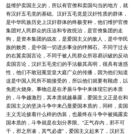
益维护卖国主义的，所以有官僚和卖国勾当的地方，就
有汉奸五毛党的基础。汉奸五毛党是汉奸性质的群体，
是中华民族历史上汉奸群体的终极变种，他们维护官僚
集团对人民群众的压迫和专政统治，是官僚集团的走
狗，是资本集团的战友，是爱国主义的敌人，是中华民
族的败类，是中国一切进步事业的绊脚石。不同于过去
的右翼卖国言论，不同于被人民群众所容易识破的反动
卖国言论，汉奸五毛党们的手法极其高明，很具有迷惑
性，他们不敢冠冕堂皇大庭广众的传播，因为他们知道
这是中国人民所不能接受的，所以他们就要有顾虑，以
免惹火烧身。事物总是在矛盾斗争中来体现它的本质
的，斗争越激烈，其本质就越暴露，爱国主义正是在和
卖国主义的坚决斗争中来凸显爱国本质的，同样，卖国
主义无论披着什么样的伪装，也最终在斗争中被揭露卖
国本质的，斗争就是在划分界限。“正气存内，邪不可
干，邪之所凑，其气必虚”，爱国主义起来了，汉奸五