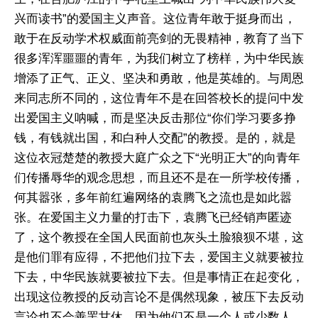
兴而读书”的爱国主义声音。这位青年敢于挺身而出，
敢于在反动学术权威面前亮剑的无畏精神，教育了当下
很多浑浑噩噩的青年，为我们树立了榜样，为中华民族
增添了正气、正义、坚决和勇敢，他是英雄的。与周恩
来同志所不同的，这位青年不是在回答校长的提问中发
出爱国主义呐喊，而是坚决反击那位“你们学习要多挣
钱，有钱就出国，和白种人交配”的教授。是的，就是
这位衣冠楚楚的教授大庭广众之下“光明正大”的向青年
们传播辱华的观念思想，而且还不是在一所学校传播，
何其嚣张，多年前红遍网络的袁腾飞之流也是如此嚣
张。在爱国主义力量的打击下，袁腾飞已经销声匿迹
了，这个教授在全国人民面前也灰头土脸狼狈不堪，这
是他们罪有应得，不把他们拉下去，爱国主义就要被拉
下去，中华民族就要被拉下去。但是事情正在起变化，
出现这位教授的反动言论不是偶然现象，被压下去反动
言论也不会善罢甘休，因为他们不是一个人或少数人，