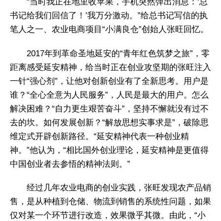
“当时我正在地里收苹果，手机突然弹出消息：‘总
书记给我们回信了！’我万分激动。”给总书记写信的执
笔人之一、农业电商项目“小满良仓”创始人张旺回忆。
2017年到革命圣地延安的“青年红色筑梦之旅”，零
距离感受延安精神，给当时正在创业攻坚期的张旺注入
一针“强心剂”，让他对创新创业有了全新思考。用户是
谁？“全心全意为人民服务”，人民是最大的用户。怎么
解决困难？“自力更生艰苦奋斗”，坚持不懈就没有过不
去的坎。如何发展创新？“解放思想实事求是”，破除思
维定式开辟创新路径。“延安精神代表一种创业精
神。”他认为，“相比国外创业理论，延安精神是更值得
中国创业者去参悟的精神法则。”
经过几年农业电商的创业实践，张旺发现农产品销
售，是从种植到仓储、物流到销售的系统性问题，如果
仅对某一个环节进行改造，效果微乎其微。由此，“小