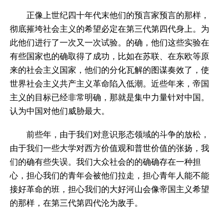
正像上世纪四十年代末他们的预言家预言的那样，
彻底摧垮社会主义的希望必定在第三代第四代身上。为
此他们进行了一次又一次试验。的确，他们这些实验在
有些国家也的确取得了成功，比如在苏联、在东欧等原
来的社会主义国家，他们的分化瓦解的图谋奏效了，使
世界社会主义共产主义革命陷入低潮。近些年来，帝国
主义的目标已经非常明确，那就是集中力量针对中国。
认为中国对他们威胁最大。
前些年，由于我们对意识形态领域的斗争的放松，
由于我们一些大学对西方价值观和普世价值的张扬，我
们的确有些失误。我们大众社会的的确确存在一种担
心，担心我们的青年会被他们拉走，担心青年人能不能
接好革命的班，担心我们的大好河山会像帝国主义希望
的那样，在第三代第四代沦为敌手。