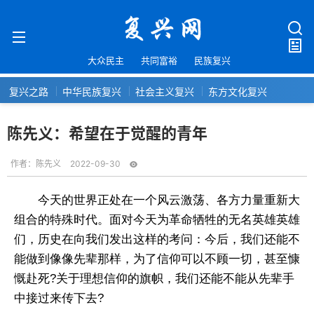
大众民主
共同富裕
民族复兴
复兴之路
中华民族复兴
社会主义复兴
东方文化复兴
陈先义：希望在于觉醒的青年
作者：
陈先义
2022-09-30
今天的世界正处在一个风云激荡、各方力量重新大
组合的特殊时代。面对今天为革命牺牲的无名英雄英雄
们，历史在向我们发出这样的考问：今后，我们还能不
能做到像像先辈那样，为了信仰可以不顾一切，甚至慷
慨赴死?关于理想信仰的旗帜，我们还能不能从先辈手
中接过来传下去?