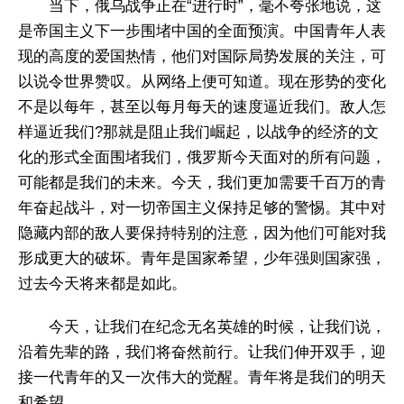
当下，俄乌战争正在“进行时”，毫不夸张地说，这
是帝国主义下一步围堵中国的全面预演。中国青年人表
现的高度的爱国热情，他们对国际局势发展的关注，可
以说令世界赞叹。从网络上便可知道。现在形势的变化
不是以每年，甚至以每月每天的速度逼近我们。敌人怎
样逼近我们?那就是阻止我们崛起，以战争的经济的文
化的形式全面围堵我们，俄罗斯今天面对的所有问题，
可能都是我们的未来。今天，我们更加需要千百万的青
年奋起战斗，对一切帝国主义保持足够的警惕。其中对
隐藏内部的敌人要保持特别的注意，因为他们可能对我
形成更大的破坏。青年是国家希望，少年强则国家强，
过去今天将来都是如此。
今天，让我们在纪念无名英雄的时候，让我们说，
沿着先辈的路，我们将奋然前行。让我们伸开双手，迎
接一代青年的又一次伟大的觉醒。青年将是我们的明天
和希望。