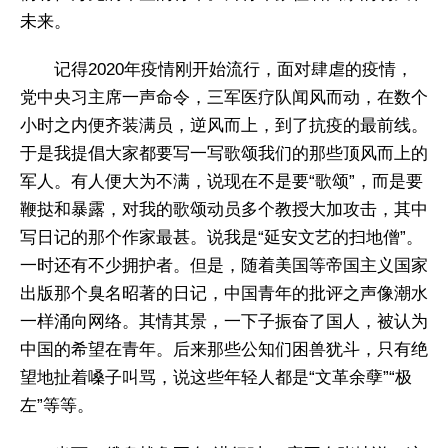
未来。
记得2020年疫情刚开始流行，面对肆虐的疫情，
党中央习主席一声命令，三军医疗队闻风而动，在数个
小时之内便齐装满员，逆风而上，到了抗疫的最前线。
于是我提倡大家都要写一写歌颂我们的那些顶风而上的
军人。有人便大为不满，说现在不是要“歌颂”，而是要
鞭挞和暴露，对我的歌颂动员多个教授大加攻击，其中
写日记的那个作家最甚。说我是“延安文艺的扫地僧”。
一时还有不少拥护者。但是，随着美国等帝国主义国家
出版那个臭名昭著的日记，中国青年的批评之声像潮水
一样涌向网络。其情其景，一下子振奋了国人，被认为
中国的希望在青年。后来那些公知们困兽犹斗，只有绝
望地扯着嗓子叫骂，说这些年轻人都是“文革余孽”“极
左”等等。