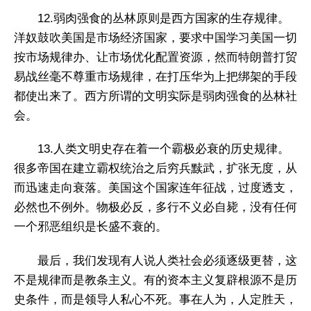
12.弱肉强食的丛林原则是西方国家的生存规律。
洋奴鼓吹美国是市场经济国家，要求中国学习美国一切
按市场规律办、让市场优化配置资源，然而特朗普打贸
易战丝毫不尊重市场规律，在打压华为上把绑架的手段
都使出来了。西方所谓的文明实际是弱肉强食的丛林社
会。
13.人类文明史存在着一个霸极必衰的历史规律。
很多帝国在建立霸权统治之后穷兵黩武，扩张无度，从
而迅速走向衰落。美国这个国家连年征战，过度透支，
必然也不例外。物极必反，多行不义必自毙，没有任何
一个邪恶组织是长盛不衰的。
最后，我们发现有人说人类社会必须逐级更替，这
不是规律而是教条主义。有的资本主义复辟根源不是历
史条件，而是领导人私心不死。事在人为，人定胜天，