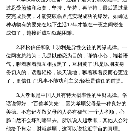
过忍受煎熬和寂寞，坚持，坚持，再坚持，最后通过量
变完成质变，才能突破临界点实现成功的爆发。如蝉这
种动物有的要先在地下生活17年才能在一夜之间蜕变
成知了，越接近成功就越困难。
2.轻松信任和防止功利是异性交往的网缘规律。一
位网友总结为：凡是以婚恋为目的，谨慎小心，端着语
气，聊着聊着就互相拉黑了，互相黄了!凡是以朋友身
份切入的，话题轻松，谈天说地，聊着聊着反而心更近
了，更信任了!凡事不能功利主义;轻松是信任的前提。
3.人孝顺是中国人具有特大概率性的生财规律。俗
话说得好，“百善孝为先”，因为孝顺父母是一种良好的
美德。不忘记孝敬父母的人必有福气!一个人孝顺，心
肠自然不会坏到哪里去。所以说人越孝顺，其他人会对
他给予肯定，财就越顺，这可以说接近宇宙的真理。