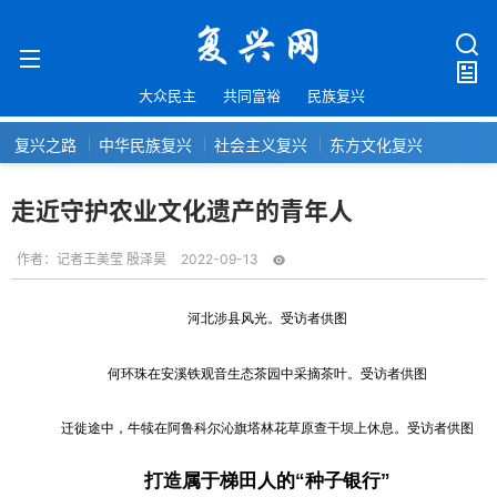
大众民主
共同富裕
民族复兴
复兴之路
中华民族复兴
社会主义复兴
东方文化复兴
走近守护农业文化遗产的青年人
作者：
记者王美莹 殷泽昊
2022-09-13
河北涉县风光。受访者供图
何环珠在安溪铁观音生态茶园中采摘茶叶。受访者供图
迁徙途中，牛犊在阿鲁科尔沁旗塔林花草原查干坝上休息。受访者供图
打造属于梯田人的“种子银行”