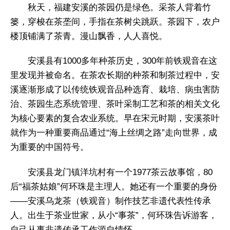
秋天，福建安溪的茶园仍是绿色。采茶人背着竹
篓，穿梭在茶垄间，手指在茶树尖跳跃。茶园下，农户
楼顶铺满了茶青。漫山飘香，人人喜悦。
安溪县有1000多年种茶历史，300年前铁观音在这
里发现并被命名。在茶农长期的种茶和制茶过程中，安
溪逐渐形成了以传统铁观音品种选育、栽培、病虫害防
治、茶园生态系统管理、茶叶采制工艺和茶的相关文化
为核心要素的复合农业系统。早在宋元时期，安溪茶叶
就作为一种重要商品通过“海上丝绸之路”走向世界，成
为重要的中国符号。
安溪县龙门镇洋坑村有一个1977茶云故事馆，80
后“福茶姑娘”何环珠是主理人。她还有一个重要的身份
——安溪乌龙茶（铁观音）制作技艺非遗代表性传承
人。出生于茶业世家，从小“事茶”，何环珠告诉游客，
自己从事非遗传承工作源自情怀。