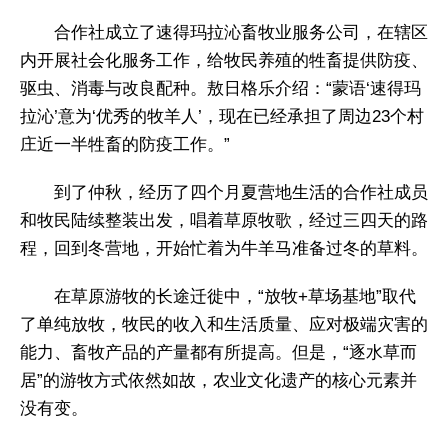
合作社成立了速得玛拉沁畜牧业服务公司，在辖区
内开展社会化服务工作，给牧民养殖的牲畜提供防疫、
驱虫、消毒与改良配种。敖日格乐介绍：“蒙语‘速得玛
拉沁’意为‘优秀的牧羊人’，现在已经承担了周边23个村
庄近一半牲畜的防疫工作。”
到了仲秋，经历了四个月夏营地生活的合作社成员
和牧民陆续整装出发，唱着草原牧歌，经过三四天的路
程，回到冬营地，开始忙着为牛羊马准备过冬的草料。
在草原游牧的长途迁徙中，“放牧+草场基地”取代
了单纯放牧，牧民的收入和生活质量、应对极端灾害的
能力、畜牧产品的产量都有所提高。但是，“逐水草而
居”的游牧方式依然如故，农业文化遗产的核心元素并
没有变。