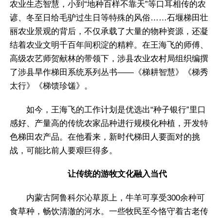
农业生态智慧，小到“地种百样不靠天”等口耳相传的农
谚、冬至日给毛驴过生日等特殊的风俗……石堰梯田壮
丽农业景观的背后，不仅承载了大量的物种资源，还凝
结着农业文明千百年间积淀的精粹。在王海飞的师傅、
高级农艺师贺献林的带领下，涉县农业农村局组织编撰
了涉县旱作梯田系统系列丛书——《梯耕智慧》《梯秀
太行》《梯馈珍馐》。
如今，王海飞的工作计划是优选出“种子银行”里口
感好、产量高的传统农家品种进行规模化种植，开发特
色梯田农产品。在他看来，新时代梯田人要面对的挑
战，可能比前人要艰巨得多。
让传统的游牧文化融入当代
内蒙古阿鲁科尔沁草原上，牛羊可享受300余种可
食草种，畅饮清澈的河水。一些牧民至今恪守着古老传