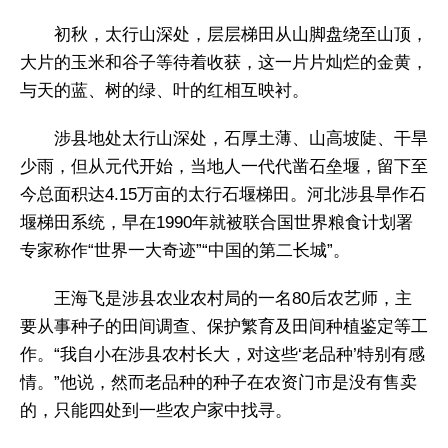
初秋，太行山深处，层层梯田从山脚盘绕至山顶，
大片的玉米和谷子等待着收获，这一片片灿烂的金黄，
与天的蓝、树的绿、叶的红相互映衬。
涉县地处太行山深处，石厚土薄、山高坡陡、干旱
少雨，但从元代开始，当地人一代代凿石垒堰，留下至
今总面积达4.15万亩的太行石堰梯田。河北涉县旱作石
堰梯田系统，早在1990年就被联合国世界粮食计划署
专家称作“世界一大奇迹”“中国的第二长城”。
王海飞是涉县农业农村局的一名80后农艺师，主
要从事种子的田间调查、保护繁育及田间种植鉴定等工
作。“我自小在涉县农村长大，对这些‘老品种’特别有感
情。”他说，然而老品种的种子在农资门市是没有售卖
的，只能四处到一些农户家中找寻。