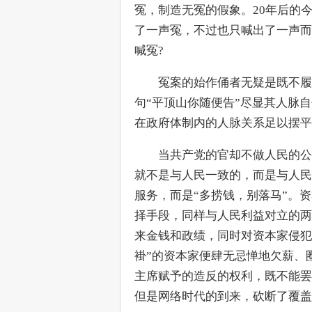
冤，制造无冤的假象。20年后的
了一声冤，不过也只喊出了一声而
喊冤?
　　冤案的始作俑者无疑是既不履
句“平顶山你随便告”尽显其人脉
在政府体制内的人脉关系足以摆平
　　当共产党的官却不做人民的公
就不是与人民一致的，而是与人民
服务，而是“多捞钱，别落马”。
择手段，同样与人民利益对立的两
来金钱和政绩，同时对资本家侵犯
褂”的资本家便肆无忌惮地欠薪、
主席赋予的造反的权利，既不能罢
但是网络时代的到来，砍断了覆盖在