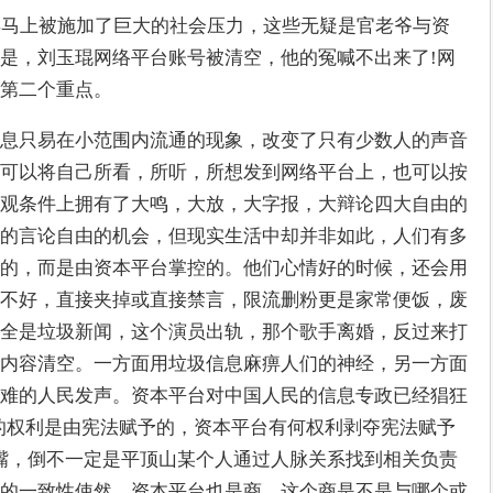
年马上被施加了巨大的社会压力，这些无疑是官老爷与资
是，刘玉琨网络平台账号被清空，他的冤喊不出来了!网
第二个重点。
息只易在小范围内流通的现象，改变了只有少数人的声音
可以将自己所看，所听，所想发到网络平台上，也可以按
观条件上拥有了大鸣，大放，大字报，大辩论四大自由的
的言论自由的机会，但现实生活中却并非如此，人们有多
的，而是由资本平台掌控的。他们心情好的时候，还会用
不好，直接夹掉或直接禁言，限流删粉更是家常便饭，废
全是垃圾新闻，这个演员出轨，那个歌手离婚，反过来打
内容清空。一方面用垃圾信息麻痹人们的神经，另一方面
难的人民发声。资本平台对中国人民的信息专政已经猖狂
的权利是由宪法赋予的，资本平台有何权利剥夺宪法赋予
嘴，倒不一定是平顶山某个人通过人脉关系找到相关负责
的一致性使然。资本平台也是商，这个商是不是与哪个或