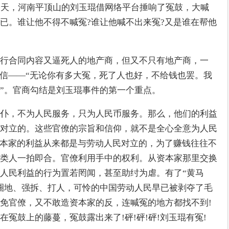
今天，河南平顶山的刘玉琨借网络平台捶响了冤鼓，大喊
已。谁让他不得不喊冤?谁让他喊不出来冤?又是谁在帮他
行合同内容又逼死人的地产商，但又不只有地产商，一
自信——“无论你有多大冤，死了人也好，不给钱也罢。我
”。官商勾结是刘玉琨事件的第一个重点。
仆，不为人民服务，只为人民币服务。那么，他们的利益
对立的。这些官僚的宗旨和信仰，就不是全心全意为人民
资本家的利益从来都是与劳动人民对立的，为了赚钱往往不
类人一拍即合。官僚利用手中的权利。从资本家那里交换
人民利益的行为置若罔闻，甚至助纣为虐。有了“黄马
圈地、强拆、打人，可怜的中国劳动人民早已被剥夺了毛
免官僚，又不敢造资本家的反，连喊冤的地方都找不到!
冤鼓上的藤蔓，冤鼓露出来了!砰!砰!砰!刘玉琨有冤!