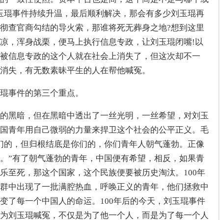
玉琨事件持续升温，最后顺利解决，那会有多少刘玉琨再
彻查官商勾结的导火索，那谁将死无葬身之地?想到这里
凉，浑身战栗，便马上执行信息专政，让刘玉琨闭嘴!以
被信息专政的这个人就在社会上消失了，但这次却不一
消失，有无数素昧平生的人在帮他喊冤。
琨事件的第三个重点。
的黑暗，但在黑暗中透出了一丝光明，一丝希望，对刘玉
国青年用自己微弱的力量来捍卫这个社会的公平正义。毛
们的，但归根结底是你们的，你们青年人朝气蓬勃。正像
。”有了朝气蓬勃的青年，中国便有希望，相反，如果青
乐至死，那这个国家，这个民族便要被历史淘汰。100年
群中出现了一批满腔热血，呼唤正义的青年，他们拯救中
变了每一个中国人的命运。100年后的今天，刘玉琨事件
为刘玉琨喊冤，不仅是为了他一个人，而是为了每一个人