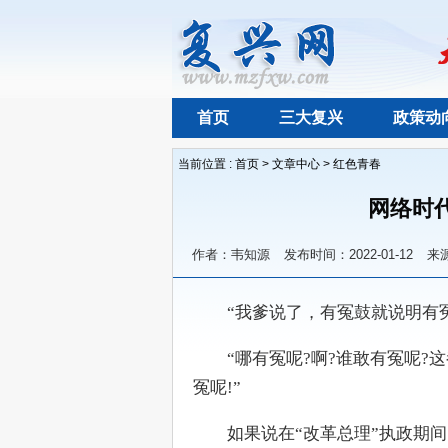
首页
三大复兴
政策动
当前位置 :
首页
>
文章中心
>
红色青春
网络时
作者：韦知源
发布时间：2022-01-12
来
　　“我爹说了，有冤鼓就说明有
　　“哪有冤呢?啊?谁敢有冤呢?
冤呢!”
　　如果说在“改革总理”执政期间