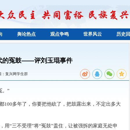
向
舆论热点
观点争鸣
世界风云
历史
代的冤鼓——评刘玉琨事件
源：复兴网学生群
冤。”
这都100多年了，你要把他砍了，把鼓露出来，不定出多大
，用“三不受理”将“冤鼓”盖住，让被强拆的家庭无处申