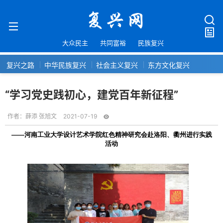
大众民主
共同富裕
民族复兴
复兴之路
中华民族复兴
社会主义复兴
东方文化复兴
“学习党史践初心，建党百年新征程”
作者：
薛添 张旭文
2021-07-19
——河南工业大学设计艺术学院红色精神研究会赴洛阳、衢州进行实践
活动