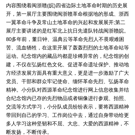
内容围绕着闽浙赣(皖)四省边际土地革命时期的历史展
开，第一展厅主要围绕闽浙赣革命根据地的形成、浙西
一翼革命斗争及常山土地革命的兴起和发展展开;第二
展厅主要讲述的是红军北上抗日先遣队转战闽浙赣皖。
80多年前，董日钟、温典云等革命先烈人不畏艰难困
苦、流血牺牲，在这里开展了轰轰烈烈的土地革命站等
运动。纪念馆内的藏品均都是珍稀异常的，纪念馆的创
建，不仅在弘扬红色文化、促进革命遗址保护、推动地
方经济发展方面具有重大意义，更是进一步激励了广大
党员、干部和群众牢记使命、缅怀革命先烈、弘扬革命
精神。小分队对西源革命纪念馆进行网上信息收集并结
合纪念馆内已存的先烈物品或者铜像进行参观、拍照、
交流等方式学习，小分队成员纷纷表示，要将西源精神
带回到自己的学习、工作岗位中去，通过自身带动给更
多人学习这种坚韧和不屈、大忠、大爱的西源精神，不
断发扬，不断传承。