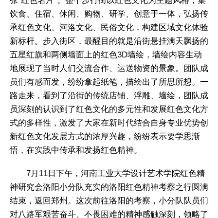
张“红色名片”。整个步行街以红色文化为主题风格，集
饮食、住宿、休闲、购物、研学、创意于一体，弘扬传
承红色文化、河洛文化、民俗文化，构建区域文化体验
新标杆。步入街区，最醒目的就是沿街悬挂满天飘扬的
五星红旗和两侧墙面上的红色3D墙绘，墙绘内容生动
地展现了当时人们交流合作、运送物资的景象。团队成
员们有感而发，纷纷拿起纸笔，描绘出了所思所想。一
路走来，看到了沿街的传统店铺、浮雕、墙绘，团队成
员深刻的认识到了红色文化的多元性和发展红色文化方
式的多样性，激发了大家在新时代结合自身专业优势创
新红色文化发展方式的浓厚兴趣，纷纷表示要学思渐
悟，在实践中传承和发扬红色精神。
7月11日下午，河南工业大学设计艺术学院红色精
神研究会洛阳小分队充实的洛阳红色精神考察之行圆满
结束，返回郑州。这次前往洛阳的考察，小分队队员们
对八路军艰苦奋斗、不畏困难的精神感触深刻，领略了