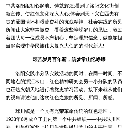
中共洛阳组初心起航、铸就辉煌;看到了洛阳文化街创
新宣传、使红色文化深入人心;体会到天下兴亡匹夫有
责的爱国情怀和艰苦奋斗的抗战精神。社会实践的所见
所闻让大家非常振奋，看着这些峥嵘岁月的见证，激励
着团队每一位成员不忘初心，坚定理想信念，做能够担
当起实现中华民族伟大复兴大任的的时代新人!
艰苦岁月百年新，筑梦常山忆峥嵘
洛阳实践小分队实践活动的同时，在同一时间、不
同地点的浙江常山，红色精神研究会另一小分队的队员
也正热火朝天地进行着党史学习活动。接下来就从他们
的视角讲述他们这次红色之旅的所见、所闻、所感。
球川镇是一个具有光荣革命传统的红色老区，
1933年6月成立了县内第一个中共组织——中共球川区
委，也是红军北上抗日先遣队经过常山的主要地带。只