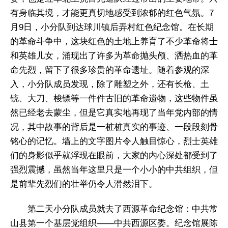
有身临其境，才能更真切地感受到浓郁的红色气氛。7
月9日，小分队到达球川镇后弄村红色纪念馆。在长期
的革命斗争中，这块红色的土地上养育了不少革命将士
和英雄儿女，涌现出了许多为革命抛头颅、洒热血的革
命先烈，留下了很多珍贵的革命遗址。随着参观的深
入，小分队成员发现，除了雕塑之外，还有长枪、土
铳、大刀、梭镖等一件件古旧的革命遗物，这些物件虽
然已经老去蒙尘，但是它真实地再现了当年党内部的情
况，其中故事的背后是一桩桩真实的事迹、一段段刻骨
铭心的记忆。墙上的文字图片令人触目惊心，烈士英雄
们的身影似乎就浮现在眼前，大家的内心深处都受到了
强烈震撼，虽然当年这里只是一个小小的中共组织，但
是前辈先烈们的壮举仍令人潸然泪下。
第二天小分队成员就去了西源革命纪念馆：中共常
山县第一个基层党组织——中共西源区委。纪念馆展陈