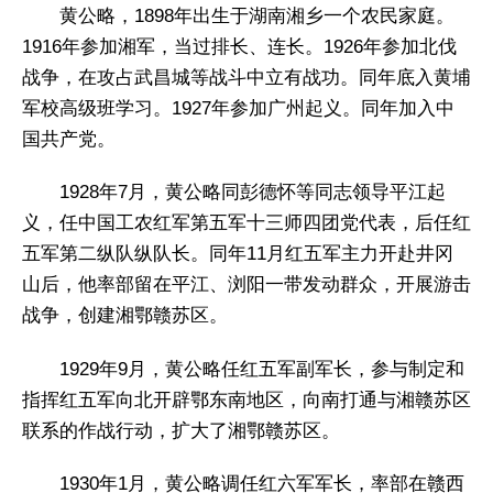
黄公略，1898年出生于湖南湘乡一个农民家庭。
1916年参加湘军，当过排长、连长。1926年参加北伐
战争，在攻占武昌城等战斗中立有战功。同年底入黄埔
军校高级班学习。1927年参加广州起义。同年加入中
国共产党。
1928年7月，黄公略同彭德怀等同志领导平江起
义，任中国工农红军第五军十三师四团党代表，后任红
五军第二纵队纵队长。同年11月红五军主力开赴井冈
山后，他率部留在平江、浏阳一带发动群众，开展游击
战争，创建湘鄂赣苏区。
1929年9月，黄公略任红五军副军长，参与制定和
指挥红五军向北开辟鄂东南地区，向南打通与湘赣苏区
联系的作战行动，扩大了湘鄂赣苏区。
1930年1月，黄公略调任红六军军长，率部在赣西