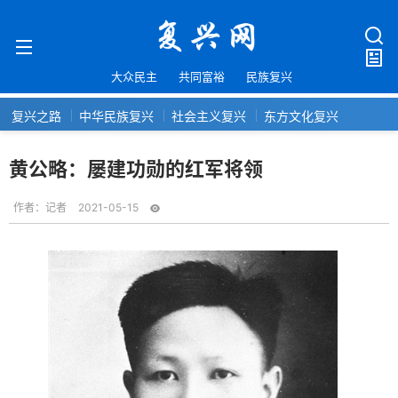
大众民主
共同富裕
民族复兴
复兴之路
中华民族复兴
社会主义复兴
东方文化复兴
黄公略：屡建功勋的红军将领
作者：
记者
2021-05-15