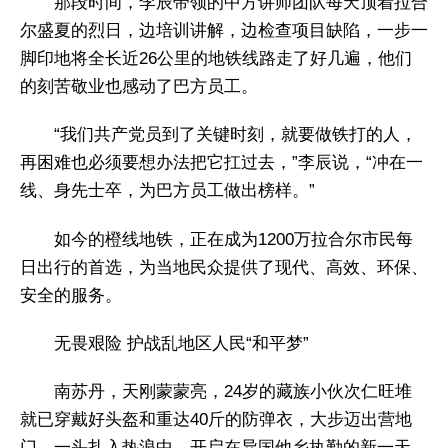
那段时间，李辰带领的中方讲师团队每天顶着拉合
尔盛夏的烈日，边培训讲解，边检查项目缺陷，一步一
脚印地将全长近26公里的地铁线路走了好几遍，他们
的刻苦敬业也感动了巴方员工。
“我们共产党员到了关键时刻，就要做铁打的人，
再困难也必须要想办法把它扛过去，”李辰说，“冲在一
线、身先士卒，为巴方员工做出榜样。”
如今的橙线地铁，正在成为1200万拉合尔市民每
日出行的首选，为当地民众提供了现代、高效、环保、
安全的服务。
无畏艰险 护战乱地区人民“和平梦”
南苏丹，天刚蒙蒙亮，24岁的藏族小伙次仁旺堆
就已穿戴好头盔和重达40斤的防弹衣，大步迈出营地
门，一头扎入热浪中，开启在异国他乡执勤的新一天。