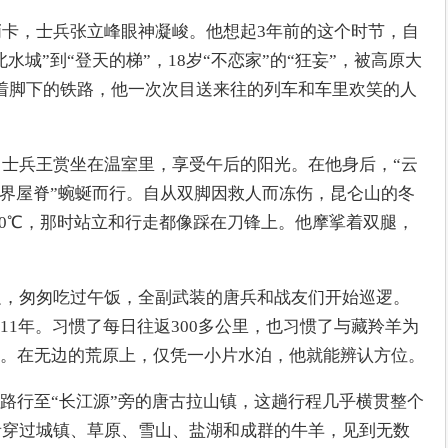
道哨卡，士兵张立峰眼神凝峻。他想起3年前的这个时节，自
水城”到“登天的梯”，18岁“不恋家”的“狂妄”，被高原大
着脚下的铁路，他一次次目送来往的列车和车里欢笑的人
旁，士兵王赏坐在温室里，享受午后的阳光。在他身后，“云
世界屋脊”蜿蜒而行。自从双脚因救人而冻伤，昆仑山的冬
30℃，那时站立和行走都像踩在刀锋上。他摩挲着双腿，
桥边，匆匆吃过午饭，全副武装的唐兵和战友们开始巡逻。
11年。习惯了每日往返300多公里，也习惯了与藏羚羊为
。在无边的荒原上，仅凭一小片水泊，他就能辨认方位。
路行至“长江源”旁的唐古拉山镇，这趟行程几乎横贯整个
记者穿过城镇、草原、雪山、盐湖和成群的牛羊，见到无数