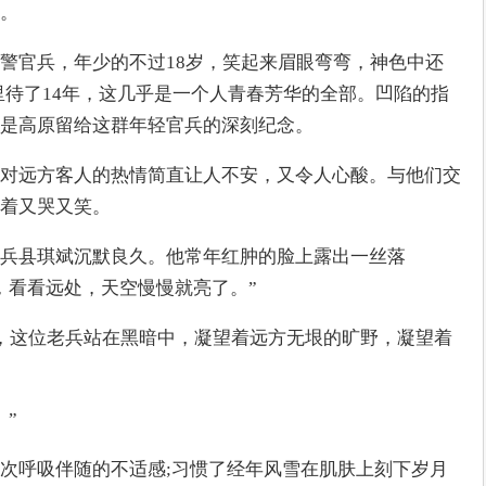
。
警官兵，年少的不过18岁，笑起来眉眼弯弯，神色中还
里待了14年，这几乎是一个人青春芳华的全部。凹陷的指
是高原留给这群年轻官兵的深刻纪念。
对远方客人的热情简直让人不安，又令人心酸。与他们交
着又哭又笑。
兵县琪斌沉默良久。他常年红肿的脸上露出一丝落
，看看远处，天空慢慢就亮了。”
，这位老兵站在黑暗中，凝望着远方无垠的旷野，凝望着
。”
次呼吸伴随的不适感;习惯了经年风雪在肌肤上刻下岁月