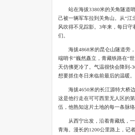
　　站在海拔3380米的关角隧
己被一辆军车拉到关角山。从“江北
风吹得不见踪影。3年来，每日守
们。
　　海拔4868米的昆仑山隧道
端哨卡”巍然矗立，青藏铁路在“
天仿佛更冷了。气温很快会降到-
想要抓住冬日来临前最后的温暖。
　　海拔4650米的长江源特大
这是他行走在可可西里无人区的第
伍，他熟知这片土地的每一条脉络
　　从西宁出发，沿着青藏线，一
青海。漫长的1200公里路上，