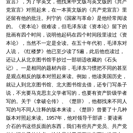
宣言》，为了学英文，他找来中文版与英文版的《共产
党宣言》对照起来，在一本英文版的《共产党宣言》里
还留有他的批注。列宁的《国家与革命》是他经常阅读
的。《资本论》很难读，但毛泽东读《资本论》留下的
批画有四个时间，说明他起码在四个时间段里读过《资
本论》，当然不一定是全读。在五十年代初，毛泽东对
人说，《红楼梦》他已至少读了5遍，此后他也读过，
还让人从北京图书馆手抄过一部胡适收藏的《石头
记》。一是相同的题材内容，毛泽东习惯把不同的甚至
是观点相反的版本对照起来读。例如，他读美国历史，
就让人到北京图书馆、北大图书馆去借，还专门写条子
说，不光要马克思主义学者写的，也要有资产阶级学者
写的。关于《拿破仑传》、《楚辞》，他都找来不同人
写的与不同人注释的版本来读，《楚辞》曾要了十几种
版本对照起来读。1957年，他对领导干部讲：要读蒋
介石的书这些反面的东西，我们有些共产党员、共产党