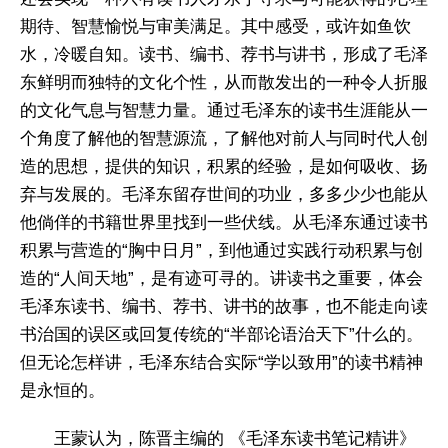
期待、智慧愉悦与审美满足。其中感受，或许如鱼饮
水，冷暖自知。读书、编书、荐书与讲书，形成了毛泽
东鲜明而独特的文化个性，从而散发出的一种令人折服
的文化气息与智慧力量。通过毛泽东的读书生涯能从一
个角度了解他的智慧源流，了解他对前人与同时代人创
造的思想，提供的知识，积累的经验，是如何吸收、扬
弃与发展的。毛泽东留存世间的功业，多多少少也能从
他倘佯的书籍世界里找到一些伏线。从毛泽东通过读书
积累与营造的“胸中日月”，到他通过实践行动积累与创
造的“人间天地”，是有迹可寻的。讲读书之重要，体会
毛泽东读书、编书、荐书、讲书的故事，也不能走向读
书治国的误区或回复传统的“半部论语治天下”什么的。
但无论怎样讲，毛泽东结合实际“学以致用”的读书精神
是永恒的。
王蒙认为，陈晋主编的 《毛泽东读书笔记精讲》