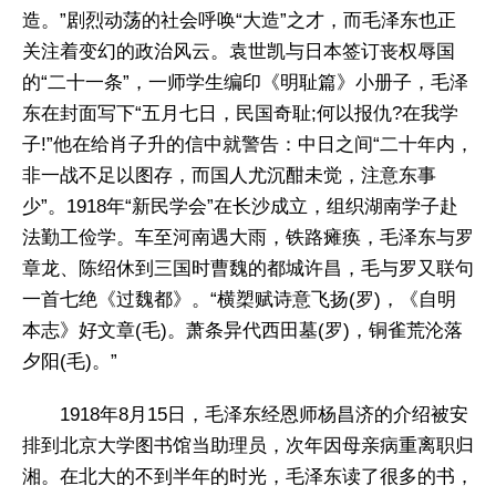
造。”剧烈动荡的社会呼唤“大造”之才，而毛泽东也正
关注着变幻的政治风云。袁世凯与日本签订丧权辱国
的“二十一条”，一师学生编印《明耻篇》小册子，毛泽
东在封面写下“五月七日，民国奇耻;何以报仇?在我学
子!”他在给肖子升的信中就警告：中日之间“二十年内，
非一战不足以图存，而国人尤沉酣未觉，注意东事
少”。1918年“新民学会”在长沙成立，组织湖南学子赴
法勤工俭学。车至河南遇大雨，铁路瘫痪，毛泽东与罗
章龙、陈绍休到三国时曹魏的都城许昌，毛与罗又联句
一首七绝《过魏都》。“横槊赋诗意飞扬(罗)，《自明
本志》好文章(毛)。萧条异代西田墓(罗)，铜雀荒沦落
夕阳(毛)。”
1918年8月15日，毛泽东经恩师杨昌济的介绍被安
排到北京大学图书馆当助理员，次年因母亲病重离职归
湘。在北大的不到半年的时光，毛泽东读了很多的书，