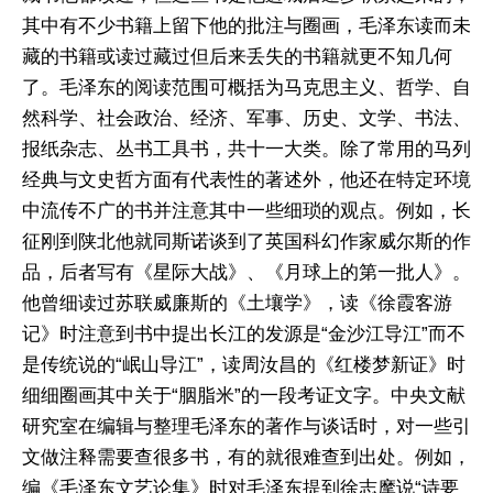
其中有不少书籍上留下他的批注与圈画，毛泽东读而未
藏的书籍或读过藏过但后来丢失的书籍就更不知几何
了。毛泽东的阅读范围可概括为马克思主义、哲学、自
然科学、社会政治、经济、军事、历史、文学、书法、
报纸杂志、丛书工具书，共十一大类。除了常用的马列
经典与文史哲方面有代表性的著述外，他还在特定环境
中流传不广的书并注意其中一些细琐的观点。例如，长
征刚到陕北他就同斯诺谈到了英国科幻作家威尔斯的作
品，后者写有《星际大战》、《月球上的第一批人》。
他曾细读过苏联威廉斯的《土壤学》，读《徐霞客游
记》时注意到书中提出长江的发源是“金沙江导江”而不
是传统说的“岷山导江”，读周汝昌的《红楼梦新证》时
细细圈画其中关于“胭脂米”的一段考证文字。中央文献
研究室在编辑与整理毛泽东的著作与谈话时，对一些引
文做注释需要查很多书，有的就很难查到出处。例如，
编《毛泽东文艺论集》时对毛泽东提到徐志摩说“诗要