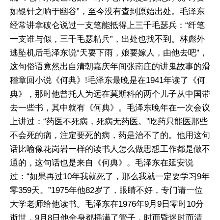
如银针之响于幽谷”，至今没有查到原始出处。毛泽东
经常讲拿破仑说过一支笔能抵得上三千毛瑟兵：“纤笔
一支谁与似，三千毛瑟精兵”，出处也找不到。林彪外
逃坠机后毛泽东说“天要下雨，娘要嫁人，由他去吧”，
这句俗语竟然出自清朝嘉庆年间张南庄的讲鬼故事的滑
稽章回小说《何典》!毛泽东最晚是在1941年读了《何
典》，那时他曾托人为远在莫斯科的两个儿子从中国带
去一些书，其中就有《何典》。毛泽东晚年在一次会议
上讲过：“药医不死病，死病无药医。”吃药只能医那些
不会死的病，注定要死的病，药是治不了的。他用这句
话比喻像花岗岩一样的读书人怎么做思想工作都是做不
通的，这句话也是来自《何典》。毛泽东在延安说
过：“如果再过10年我就死了，那么我就一定要学习9年
零359天。”1975年他82岁了，眼睛不好，专门请一位
大学老师给他读书。毛泽东在1976年9月9日零时10分
逝世，9月8日他全身都插满了管子，时而昏迷时而清