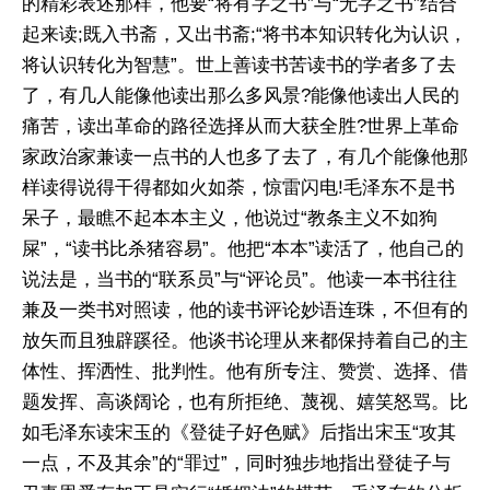
的精彩表述那样，他要“将有字之书”与“无字之书”结合
起来读;既入书斋，又出书斋;“将书本知识转化为认识，
将认识转化为智慧”。世上善读书苦读书的学者多了去
了，有几人能像他读出那么多风景?能像他读出人民的
痛苦，读出革命的路径选择从而大获全胜?世界上革命
家政治家兼读一点书的人也多了去了，有几个能像他那
样读得说得干得都如火如荼，惊雷闪电!毛泽东不是书
呆子，最瞧不起本本主义，他说过“教条主义不如狗
屎”，“读书比杀猪容易”。他把“本本”读活了，他自己的
说法是，当书的“联系员”与“评论员”。他读一本书往往
兼及一类书对照读，他的读书评论妙语连珠，不但有的
放矢而且独辟蹊径。他谈书论理从来都保持着自己的主
体性、挥洒性、批判性。他有所专注、赞赏、选择、借
题发挥、高谈阔论，也有所拒绝、蔑视、嬉笑怒骂。比
如毛泽东读宋玉的《登徒子好色赋》后指出宋玉“攻其
一点，不及其余”的“罪过”，同时独步地指出登徒子与