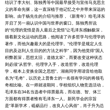
结识了李大钊、陈独秀等中国最早接受与宣传马克思主
义的革命先驱，这一直深植于他记忆之中并带来深远的
影响。由于杨先生的介绍与推荐，《新青年》给毛泽东
开启了另一扇认识中国与世界的窗口。陈独秀所说
的“伦理的觉悟是吾人最后之觉悟”让毛泽东感触极深，
循着新文化运动的思路，他阅读了许多哲学与伦理学的
著作，而他兴趣最大的是伦理学。“伦理学是规定人生
目的及达到人生目的的方法之科学”，因为他觉得“国人
积弊甚深，思想太旧，道德太坏”，而要改变这种状态
则必须“从哲学、伦理学入手，改造哲学，改造伦理
学，根本上变换全国之思想”。湖南同学用谐音给他取
名为“毛奇”，以历史上普鲁士的一名很有学问的将领毛
奇相比喻。在一师就读期间，学校组织人物竞选活动，
毛泽东在34名当选者中得票最高，而在德、智、体三
方面都有得票者惟有毛泽东一人。新民学会的宗旨
是“革新学术，砥砺品行，改良人心风俗”，肖子升为总