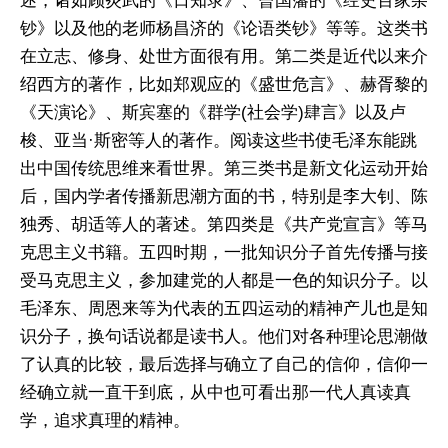
述，诸如顾炎武的《日知录》、曾国藩的《经史百家杂
钞》以及他的老师杨昌济的《论语类钞》等等。这类书
在立志、修身、处世方面很有用。第二类是近代以来介
绍西方的著作，比如郑观应的《盛世危言》、赫胥黎的
《天演论》、斯宾塞的《群学(社会学)肆言》以及卢
梭、亚当·斯密等人的著作。阅读这些书使毛泽东能跳
出中国传统思维来看世界。第三类书是新文化运动开始
后，国内学者传播新思潮方面的书，特别是李大钊、陈
独秀、胡适等人的著述。第四类是《共产党宣言》等马
克思主义书籍。五四时期，一批知识分子首先传播与接
受马克思主义，参加建党的人都是一色的知识分子。以
毛泽东、周恩来等为代表的五四运动的精神产儿也是知
识分子，换句话说都是读书人。他们对各种理论思潮做
了认真的比较，最后选择与确立了自己的信仰，信仰一
经确立就一直干到底，从中也可看出那一代人真读真
学，追求真理的精神。