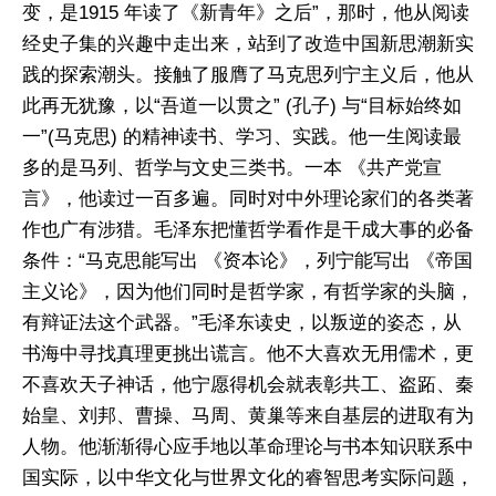
变，是1915 年读了《新青年》之后”，那时，他从阅读
经史子集的兴趣中走出来，站到了改造中国新思潮新实
践的探索潮头。接触了服膺了马克思列宁主义后，他从
此再无犹豫，以“吾道一以贯之” (孔子) 与“目标始终如
一”(马克思) 的精神读书、学习、实践。他一生阅读最
多的是马列、哲学与文史三类书。一本 《共产党宣
言》，他读过一百多遍。同时对中外理论家们的各类著
作也广有涉猎。毛泽东把懂哲学看作是干成大事的必备
条件：“马克思能写出 《资本论》，列宁能写出 《帝国
主义论》，因为他们同时是哲学家，有哲学家的头脑，
有辩证法这个武器。”毛泽东读史，以叛逆的姿态，从
书海中寻找真理更挑出谎言。他不大喜欢无用儒术，更
不喜欢天子神话，他宁愿得机会就表彰共工、盗跖、秦
始皇、刘邦、曹操、马周、黄巢等来自基层的进取有为
人物。他渐渐得心应手地以革命理论与书本知识联系中
国实际，以中华文化与世界文化的睿智思考实际问题，