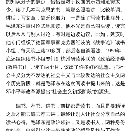
的知识分子的缺点，恰恰是对于反面的东西知道得太
少。读了几本马克思的书，就那么照着讲，比较单调。
讲话，写文章，缺乏说服力。一是除了写读书批注外，
毛泽东注重讨论式地阅读。他不光是自己闷头读，读完
以后常常与别人讨论，有时是边读边议。比如，延安时
他专门组织了德国军事家克劳塞维茨的《战争论》读书
小组，每天晚上读10多页，然后各自谈看法。1959年
底还组织读书小组专门到杭州研读苏联的《政治经济学
(教科书)》，读了两个月，议出了许多好的思想。把社
会主义分为不发达的社会主义与比较发达的社会主义两
个历史阶段，就是毛泽东在这次阅读中提出来的，这是
邓小平等改革派提出“社会主义初级阶段”的源头。
编书、荐书、讲书，前提都是读书，而且是要精读
之后才能去编去荐去讲，最终让别人让社会分享自己的
读书心得。毛泽东是政治领袖，又是读书人，两种身份
的结合，自然引出这一特殊的政治领导风格与工作方