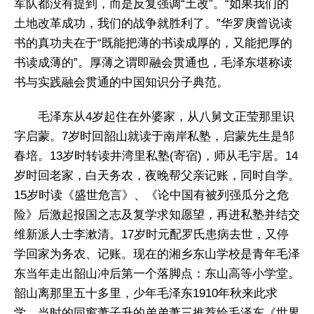
军队都没有提到，而是反复强调“土改”。“如果我们的
土地改革成功，我们的战争就胜利了。”华罗庚曾说读
书的真功夫在于“既能把薄的书读成厚的，又能把厚的
书读成薄的”。厚薄之谓即融会贯通也，毛泽东堪称读
书与实践融会贯通的中国知识分子典范。
毛泽东从4岁起住在外婆家，从八舅文正莹那里识
字启蒙。7岁时回韶山就读于南岸私塾，启蒙先生是邹
春培。13岁时转读井湾里私塾(寄宿)，师从毛宇居。14
岁时回老家，白天务农，夜晚帮父亲记账，同时自学。
15岁时读《盛世危言》、《论中国有被列强瓜分之危
险》后激起报国之志及复学求知愿望，再进私塾并结交
维新派人士李漱清。17岁时元配罗氏患病去世，又停
学回家为务农、记账。现在的湘乡东山学校是青年毛泽
东当年走出韶山冲后第一个落脚点：东山高等小学堂。
韶山离那里五十多里，少年毛泽东1910年秋来此求
学。当时的同窗萧子升的弟弟萧三推荐给毛泽东《世界