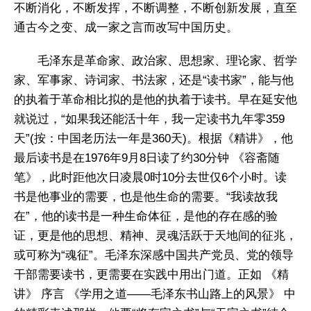
不断消化，不断发挥，不断调整，不断创新发展，直至
通古今之变、成一家之言而改写中国历史。
毛泽东是革命家、政治家、思想家、理论家、哲学
家、军事家、诗词家、书法家，还是“读书家”，能与他
的执着于革命相比拟的是他的执着于读书。早在延安他
就说过，“如果我还能活十年，我一定读书九年零359
天”(按：中国老历法一年是360天)。根据《精讲》，他
最后读书是在1976年9月8日读了约30分钟 《容斋随
笔》，此时距他次日凌晨0时10分去世仅6个小时。读
书是他事业的需要，也是他生命的需要。“我读故我
在”，他的读书是一种生命体征，是他的存在感的验
证，更是他的思想、精神、灵魂活跃于天地间的征兆，
或可称为“魂征”。毛泽东深感中国共产党员、党的领导
干部需要读书，更需要在实践中用出门道。正如 《精
讲》 序言 《学用之道——毛泽东书山路上的风景》 中