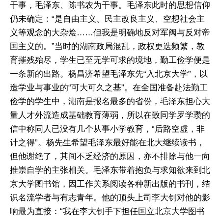
干事，毛泽东、陈书农为干事。毛泽东此时的思想信仰
仍未确定：“是自由主义、民主改良主义、空想社会主
义等观念的大杂烩……但我是明确地反对军阀与反对帝
国主义的。”当时的湖南政局混乱，政权更迭频繁，教
育摧残殆尽，学生已至无学可求的境地，勤工俭学便是
一条新的出路。杨昌济希望毛泽东先“入北京大学”，以
造学业与事业的“可大可久之基”。在全国准备赴法勤工
俭学的学生中，湖南是报名最多的省份，毛泽东担心大
量人才外流造成基础教育薄弱，所以在致同学罗学瓒的
信中称同人已没有几个从事小学教育，“后路空虚，非
计之得”。杨先生希望毛泽东最好能在北大继续读书，
但他谢绝了，其间不乏经济的原因，亦不排除与他一向
推崇自学的主张相关。毛泽东带着抱负与求知欲来到北
京大学图书馆，因工作关系阅读各种新出版的书刊，结
识名流学者与有志青年。他的顶头上司李大钊对他的影
响最为直接：“我在李大钊手下担任国立北京大学图书