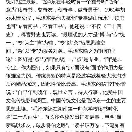
统计批注最多。毛泽东在年轻时有一个雅号叫“毛奇”，
意为“读奇书，交奇友，创奇事，做奇男子”。1961年胡
乔木请长假，毛泽东要他去杭州“专事游山玩水”，读书
也可“专看闲书，不看正书”。他还说：“不仅《二十四
史》，稗官野史也要读。”最理想的人才是“博”与“专”统
一，“专”为主“博”为辅，“专”以“杂”拓展思维空
间，“杂”以“专”为服务对象。毛泽东喻之为“图钉理
论”：图钉是“点”与“面”的统一，“点”是专业，“面”是非
专业。作为图钉，如果只有“点”而没有“面”的作用力是
很难发力的。传统典籍的特点是经过实践检验大浪淘沙
后的精品沉淀，因此性价比最高。毛泽东的秘书李锐曾
说：“自早年到晚年，观世立言，待人行事，他受中国
文化传统影响深巨。中国传统文化是毛泽东一生的主要
思想土壤。”毛泽东还在湖南第一师范学校读书时化
名“二十八画生”，向长沙各校发出征友启事，申明“愿
嘤鸣以求友，敢步将伯之呼”。“读书破万卷，下笔如有