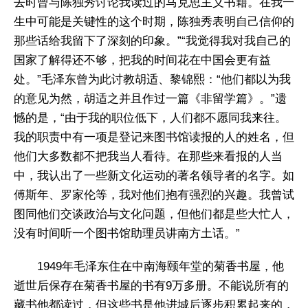
去时曾与陈独秀讨论我读过的马克思主义书籍。在我一
生中可能是关键性的这个时期，陈独秀表明自己信仰的
那些话给我留下了深刻的印象。”“我觉得我对我自己的
国家了解得还不够，把我的时间花在中国会更有益
处。”毛泽东曾为此讨教胡适、黎锦熙：“他们都以为我
的意见为然，胡适之并且作过一篇《非留学篇》。”遗
憾的是，“由于我的职位低下，人们都不愿同我来往。
我的职责中有一项是登记来图书馆读报的人的姓名，但
他们大多数都不把我当人看待。在那些来看报的人当
中，我认出了一些新文化运动的著名领导者的名字。如
傅斯年、罗家伦等，我对他们抱有强烈的兴趣。我曾试
图同他们交谈政治与文化问题，但他们都是些大忙人，
没有时间听一个图书馆助理员讲南方土话。”
1949年毛泽东住在中南海颐年堂的菊香书屋，他
逝世后保存在菊香书屋的书有9万多册。不能说所有的
藏书他都读过，但这些书是他进城后逐步积累起来的，