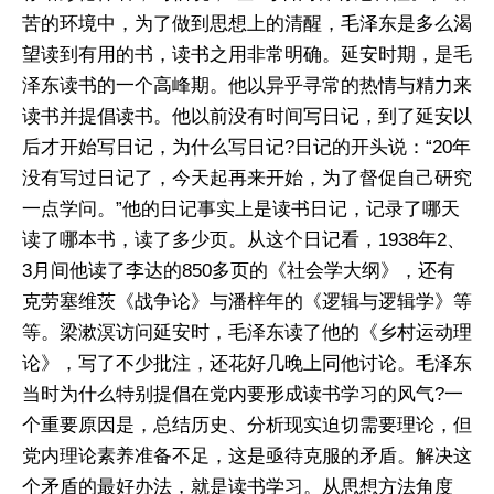
苦的环境中，为了做到思想上的清醒，毛泽东是多么渴
望读到有用的书，读书之用非常明确。延安时期，是毛
泽东读书的一个高峰期。他以异乎寻常的热情与精力来
读书并提倡读书。他以前没有时间写日记，到了延安以
后才开始写日记，为什么写日记?日记的开头说：“20年
没有写过日记了，今天起再来开始，为了督促自己研究
一点学问。”他的日记事实上是读书日记，记录了哪天
读了哪本书，读了多少页。从这个日记看，1938年2、
3月间他读了李达的850多页的《社会学大纲》，还有
克劳塞维茨《战争论》与潘梓年的《逻辑与逻辑学》等
等。梁漱溟访问延安时，毛泽东读了他的《乡村运动理
论》，写了不少批注，还花好几晚上同他讨论。毛泽东
当时为什么特别提倡在党内要形成读书学习的风气?一
个重要原因是，总结历史、分析现实迫切需要理论，但
党内理论素养准备不足，这是亟待克服的矛盾。解决这
个矛盾的最好办法，就是读书学习。从思想方法角度