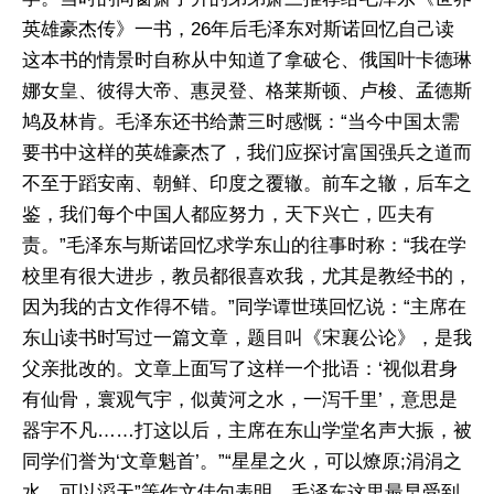
英雄豪杰传》一书，26年后毛泽东对斯诺回忆自己读
这本书的情景时自称从中知道了拿破仑、俄国叶卡德琳
娜女皇、彼得大帝、惠灵登、格莱斯顿、卢梭、孟德斯
鸠及林肯。毛泽东还书给萧三时感慨：“当今中国太需
要书中这样的英雄豪杰了，我们应探讨富国强兵之道而
不至于蹈安南、朝鲜、印度之覆辙。前车之辙，后车之
鉴，我们每个中国人都应努力，天下兴亡，匹夫有
责。”毛泽东与斯诺回忆求学东山的往事时称：“我在学
校里有很大进步，教员都很喜欢我，尤其是教经书的，
因为我的古文作得不错。”同学谭世瑛回忆说：“主席在
东山读书时写过一篇文章，题目叫《宋襄公论》，是我
父亲批改的。文章上面写了这样一个批语：‘视似君身
有仙骨，寰观气宇，似黄河之水，一泻千里’，意思是
器宇不凡……打这以后，主席在东山学堂名声大振，被
同学们誉为‘文章魁首’。”“星星之火，可以燎原;涓涓之
水，可以滔天”等作文佳句表明，毛泽东这里最早受到