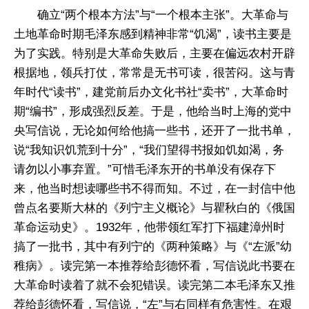
确立“两个根本方法”与“一个根本主张”。大革命与
土地革命时期毛泽东感到精神非常“饥渴”，读书主要是
为了实践。特别是大革命失败后，主要在偏远农村开辟
根据地，领兵打仗，常常是无书可读，很苦闷。这与青
年时代“读书”，建党前后办文化书社“卖书”，大革命时
期“编书”，形成强烈反差。于是，他给当时上海的党中
央写信说，无论如何给他搞一些书，还开了一批书单，
说“我知识饥荒到十分”，“我们望得书报如饥如渴，务
请勿以小事弃置。”可惜毛泽东开的书单没有保存下
来，他当时想读哪些书不得而知。不过，在一封信中他
曾点名要斯大林的《列宁主义概论》与瞿秋白的《俄国
革命运动史》。1932年，他带领红军打下福建漳州时
搞了一批书，其中有列宁的《两种策略》与《“左派”幼
稚病》。读完第一本推荐给彭德怀看，写信说此书要在
大革命时读着了就不会犯错误。读完第二本毛泽东又推
荐给彭德怀看，写信说，“左”与右同样有危害性。在艰