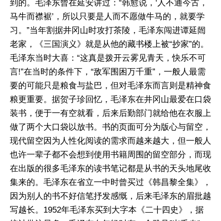
到的。毛泽东曾在延安讲过：“韩愈说，‘人不通今古，
马牛而襟裾’，所以只要是人而不愿做牛马的，就要学
习。”当年割据井冈山时攻打茶陵，毛泽东闯进谭延闿
老家，《三国演义》就是从他的藏书楼上被“抄家”的。
毛泽东当时大喜：“这真是拨开云雾见青天，快乐不可
言!”在当时的条件下，“敌军围困万千重”，一般人最需
要的可能只是粮食与盐巴，但对毛泽东而言则是精神食
粮更重要。据贺子珍回忆，毛泽东在井冈山最爱在口袋
装书，便于一有空就看，后来后勤部门就给他在衣服上
做了两个大口袋以放书。书的页面可分为版心与留空，
现代留空因为人性化阅读的需求而越来越大，但一般人
也许一辈子都不会想到使用书籍周围的留空部分，而现
在出版的很多毛泽东的读书笔记都是从书的天头地尾收
集来的。毛泽东在省立一中时曾买过《韩昌黎全集》，
因为别人的书不好信笔抒发感慨，后来毛泽东的眉批越
写越长。1952年毛泽东买到大字本《二十四史》，据