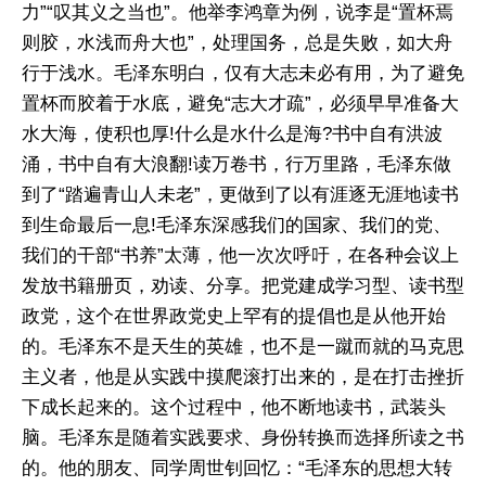
力”“叹其义之当也”。他举李鸿章为例，说李是“置杯焉
则胶，水浅而舟大也”，处理国务，总是失败，如大舟
行于浅水。毛泽东明白，仅有大志未必有用，为了避免
置杯而胶着于水底，避免“志大才疏”，必须早早准备大
水大海，使积也厚!什么是水什么是海?书中自有洪波
涌，书中自有大浪翻!读万卷书，行万里路，毛泽东做
到了“踏遍青山人未老”，更做到了以有涯逐无涯地读书
到生命最后一息!毛泽东深感我们的国家、我们的党、
我们的干部“书养”太薄，他一次次呼吁，在各种会议上
发放书籍册页，劝读、分享。把党建成学习型、读书型
政党，这个在世界政党史上罕有的提倡也是从他开始
的。毛泽东不是天生的英雄，也不是一蹴而就的马克思
主义者，他是从实践中摸爬滚打出来的，是在打击挫折
下成长起来的。这个过程中，他不断地读书，武装头
脑。毛泽东是随着实践要求、身份转换而选择所读之书
的。他的朋友、同学周世钊回忆：“毛泽东的思想大转