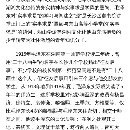
湖湘文化独特的务实精神与实事求是学风的熏陶。毛泽
东对“实事求是”的学习与阐述之“源”是长沙岳麓书院讲
堂正门上的“实事求是”匾额与东山高等小学堂的“实事
求是”的题词，船山学派等湖湘文化让他由充满抱负的
少年转变为壮怀激烈的青年知识分子。
1915年毛泽东在湖南第一师范学校读二年级，曾
用“二十八画生”的名字在长沙几个学校贴出“征友启
事”。不少学校的校长到第一师范查问是不是有“二十八
画生”这个人，但“征友启事只引来三个愿与他交朋友的
学生。从1913年春到1918年夏，毛泽东实际成为读了5
年半的师范生，这所学校里对他影响至深的教员有杨昌
济、徐特立、袁仲谦、黎锦熙、王季范、方维夏等。仅
比毛泽东长4岁的黎锦熙与毛泽东来往密切，相交于师
友之间。他读毛泽东的日记后称：“在润之处观其日
记，甚切实，文理优于章甫，笃行两人略同，皆可大