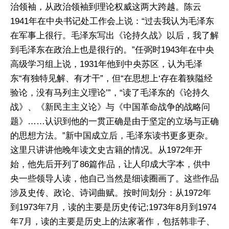
治领袖，从政治领袖到理论权威这两大跨越。陈云
1941年在中央书记处工作会上说：“过去我认为毛泽东
在军事上很行。毛泽东写出《论持久战》以后，我了解
到毛泽东在政治上也是很行的。”任弼时1943年在中央
高级学习组上说，1931年他到中央苏区，认为毛泽
东“有独特见解、有才干”，但“在思想上‘存在着狭隘经
验论，没有马列主义理论’”，“读了毛泽东的《论持久
战》、《新民主主义论》与《中国革命战争的战略问
题》……认识到他的一贯正确是由于坚定的立场与正确
的思想方法。”新中国成立后，毛泽东读书更多更杂。
这里只讲讲他晚年读文史古籍的情况。从1972年开
始，他先后开列了86篇作品，让人印成大字本，供中
央一些领导人读，他自己当然是细读圈画了。这些作品
涉及史传、政论、诗词曲赋。按时间划分：从1972年
到1973年7月，读的主要是历史传记;1973年8月到1974
年7月，读的主要是历史上的法家著作，包括韩非子、