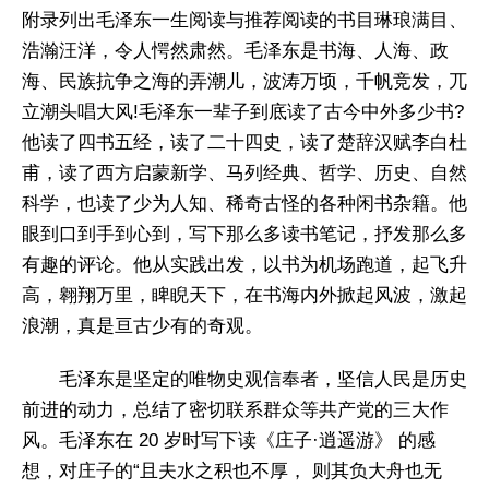
附录列出毛泽东一生阅读与推荐阅读的书目琳琅满目、
浩瀚汪洋，令人愕然肃然。毛泽东是书海、人海、政
海、民族抗争之海的弄潮儿，波涛万顷，千帆竞发，兀
立潮头唱大风!毛泽东一辈子到底读了古今中外多少书?
他读了四书五经，读了二十四史，读了楚辞汉赋李白杜
甫，读了西方启蒙新学、马列经典、哲学、历史、自然
科学，也读了少为人知、稀奇古怪的各种闲书杂籍。他
眼到口到手到心到，写下那么多读书笔记，抒发那么多
有趣的评论。他从实践出发，以书为机场跑道，起飞升
高，翱翔万里，睥睨天下，在书海内外掀起风波，激起
浪潮，真是亘古少有的奇观。
毛泽东是坚定的唯物史观信奉者，坚信人民是历史
前进的动力，总结了密切联系群众等共产党的三大作
风。毛泽东在 20 岁时写下读《庄子·逍遥游》 的感
想，对庄子的“且夫水之积也不厚， 则其负大舟也无