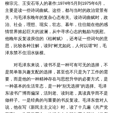
柳宗元、王安石等人的著作;1974年5月到1975年6月，
主要是读一些诗词曲赋。这些，都与当时的政治背景有
关，与毛泽东晚年的复杂心态有关。读诗词曲赋时，政
治、社会，理想、现实，壮志、暮年，往往能在他的感
情世界掀起巨大的波澜，从中寻求心志的勉励与抚慰。
他晚年反复读庾信的《枯树赋》，还考证一些词句的意
思，比较各种注解，读到“树尤如此，人何以堪”时，毛
泽东禁不住泪水纵横。
对毛泽东来说，读书不是一种可有可无的选择，不
是简单靠兴趣支配的选择，甚至也不只是为了工作的需
要，而是他的一种精神存在与思想升华的必要方式，是
一种基本的生活常态，是一种“别无选择”的选择。毛泽
东读书广博而偏深，活到老、读到老，真读真学而不是
做样子。一是经典的与重要的书反复读。毛泽东曾对人
说，他在写《新民主主义论》时，读了十几遍《共产党