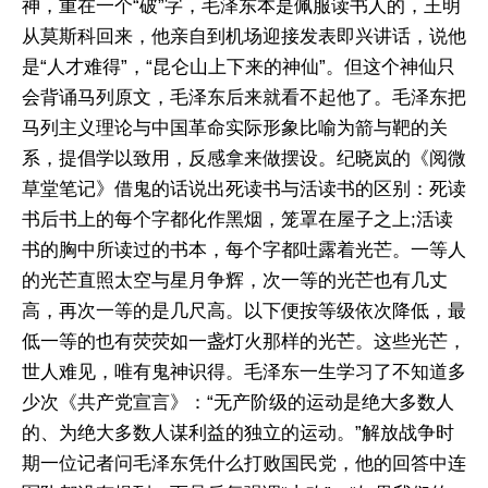
神，重在一个“破”字，毛泽东本是佩服读书人的，王明
从莫斯科回来，他亲自到机场迎接发表即兴讲话，说他
是“人才难得”，“昆仑山上下来的神仙”。但这个神仙只
会背诵马列原文，毛泽东后来就看不起他了。毛泽东把
马列主义理论与中国革命实际形象比喻为箭与靶的关
系，提倡学以致用，反感拿来做摆设。纪晓岚的《阅微
草堂笔记》借鬼的话说出死读书与活读书的区别：死读
书后书上的每个字都化作黑烟，笼罩在屋子之上;活读
书的胸中所读过的书本，每个字都吐露着光芒。一等人
的光芒直照太空与星月争辉，次一等的光芒也有几丈
高，再次一等的是几尺高。以下便按等级依次降低，最
低一等的也有荧荧如一盏灯火那样的光芒。这些光芒，
世人难见，唯有鬼神识得。毛泽东一生学习了不知道多
少次《共产党宣言》：“无产阶级的运动是绝大多数人
的、为绝大多数人谋利益的独立的运动。”解放战争时
期一位记者问毛泽东凭什么打败国民党，他的回答中连