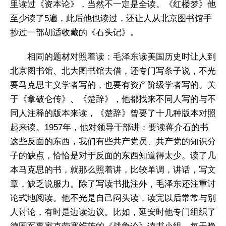
里读过《资本论》，当然不一定是全读。《红楼梦》他
至少读了5遍，此后他也读过，还让人从北京图书馆手
抄过一部胡适收藏的《石头记》。
相同的题材对照着读：毛泽东读美国历史时让人到
北京图书馆、北大图书馆去借，还专门写条子说，不光
要马克思主义学者写的，也要有资产阶级学者写的。关
于《拿破仑传》、《楚辞》，他都找来不同人写的与不
同人注释的版本来读，《楚辞》曾要了十几种版本对照
起来读。1957年，他对领导干部讲：要读蒋介石的书
这些反面的东西，我们有些共产党员、共产党的知识分
子的缺点，恰恰是对于反面的东西知道得太少。读了几
本马克思的书，就那么照着讲，比较单调，讲话，写文
章，缺乏说服力。除了写读书批注外，毛泽东还注重讨
论式地阅读。他不光是自己闷头读，读完以后常常与别
人讨论，有时是边读边议。比如，延安时他专门组织了