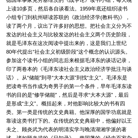
德国军事家克劳塞维茨的《战争论》读书小组，每天晚
上读10多页，然后各自谈看法。1959年底还组织读书
小组专门到杭州研读苏联的《政治经济学(教科书)》，
读了两个月，议出了许多好的思想。把社会主义分为不
发达的社会主义与比较发达的社会主义两个历史阶段，
就是毛泽东在这次阅读中提出来的，这是我们上世纪
80年代提出“社会主义初级阶段”这个概念的认识源头。
参加这个读书小组的同志后来根据毛泽东的谈话记录，
印了两卷本的《毛泽东读社会主义政治经济学批注与谈
话》。从“储能”到寻“大本大源”到找“主义”。毛泽东是
把读奇书当作成为奇男子的第一个条件，早年毛泽东读
书的目的是“修学储能”，然后是寻求“大本大源”，最后
是形成“主义”。概括起来，对他影响比较大的书有四
类。第一类是传统的文史典籍。他深厚的国学功底就是
靠读这类书打下的。在传统的文史典籍中，他偏好以王
夫之、顾炎武为代表的明清实学与晚清湖湘学派的著