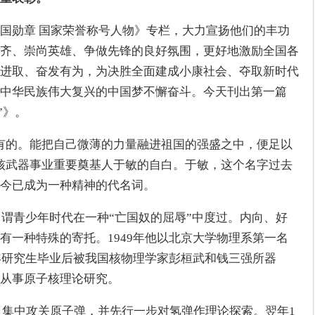
国勋章 国家荣誉称号人物》专栏，大力宣扬他们的丰功
齐、崇尚英雄、争做先锋的良好氛围，更好地激励全国各
进取、奋发有为，为决胜全面建成小康社会、夺取新时代
中华民族伟大复兴的中国梦不懈奋斗。今天刊出第一篇
”》。
有的。能把自己微薄的力量融进祖国的强盛之中，便足以
核武器事业重要奠基人于敏的自白。于敏，这个名字过去
今已成为一种精神的代名词。
自谓青少年时代在一种“亡国奴的屈辱”中度过。内向、好
有一种特殊的寄托。1949年他以北京大学物理系第一名
1年研究生毕业后被我国核物理学家彭桓武和钱三强所器
从事原子核理论研究。
署，集中攻关原子弹，并先行一步对氢弹作理论探索。翌年1