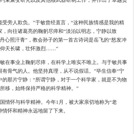
约束聚变研究以及其他核武器研制工作，并作出了卓越贡
能受旁人欺负。”于敏曾经直言，“这种民族情感是我的精
家，向往诸葛亮的鞠躬尽瘁和“淡泊以明志，宁静以致
取丹心照汗青”，教会孙子的第一首古诗词是岳飞的“怒发冲
仰天长啸，壮怀激烈……”
敏在事业上鞠躬尽瘁，在科学上唯实不唯上。与于敏共事
很有骨气的人。他坚持真理，从不说假话。”毕生信奉“宁
中的那片宁静：“所谓宁静，对于一个科学家，就是不为物
所移，始终保持严格的科学精神。”
国情怀与科学精神。今年1月，被大家亲切地称为“老
种情怀和精神永远地留了下来。