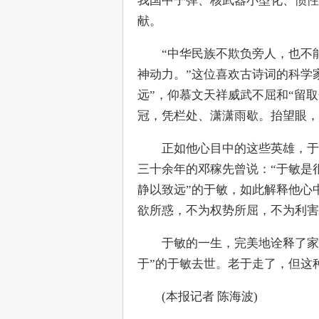
我国中子弹、核武器小型化、惯性
献。
　　“中华民族不欺负旁人，也不
神动力。”这位喜欢古诗词的科学
远”，仰慕文天祥威武不屈和“留
冠，凭栏处、潇潇雨歇。抬望眼，
　　正如他心目中的这些英雄，于
三十余年的邓稼先曾说：“于敏是
静以致远”的于敏，如此解释他心
欲所惑，不为权势所屈，不为利害
　　于敏的一生，完美地诠释了家
于”的于敏去世。老于走了，但这
　　(本报记者 陈海波)