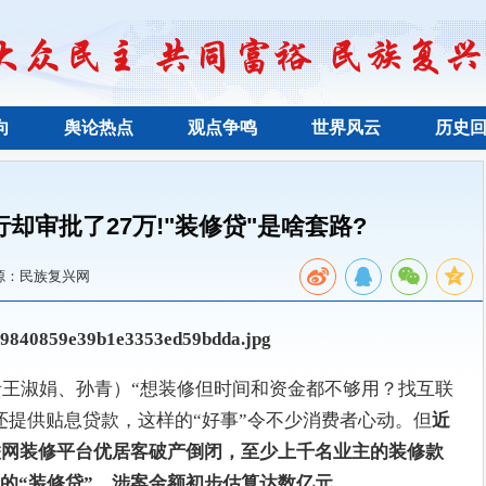
向
舆论热点
观点争鸣
世界风云
历史
行却审批了27万!"装修贷"是啥套路?
源：民族复兴网
记者王淑娟、孙青）“想装修但时间和资金都不够用？找互联
还提供贴息贷款，这样的“好事”令不少消费者心动。但
近
联网装修平台优居客破产倒闭，至少上千名业主的装修款
的“装修贷”，涉案金额初步估算达数亿元。