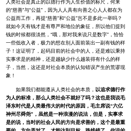
人类社会是真正的以德行作为人生价值的标尺，何来
的“慈善”与“公益”，因为人人具有向善之心人人都在为
公益而工作，再提“慈善”和“公益”岂不是多此一举吗？
就如今天有钱才是有尊严和地位的象征，所以他们提到
钱的时候都很淡然，“哦，那对我来说只是数字”，恰恰
一些低收入者，极力的想在别人面前装出一副有钱的样
子！这证明了，起码目前的社会中的人，还是难以秉持
实事求是的精神，还是越缺少什么越装得有什么的样
子，当然，这还是对社会本质的认知错误产生的荒谬现
象！
如果我们都能遵从人类社会的本质，
以追求德行作
为人的标准，那么人类社会不就好了吗？这也是我说毛
泽东时代是人类最伟大的时代的原因，毛主席说“六亿
神州尽舜尧”，虽然是一种浪漫的说法，但是，实事求
是的说，当时的社会人民的方向是求善的，这个是最重
要的，方向弄对了，才能达到目标，路线错了，你说的