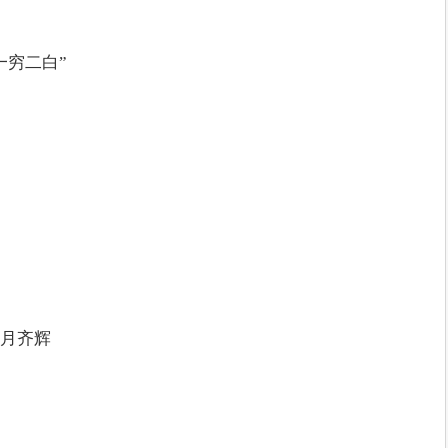
一穷二白”
月齐辉