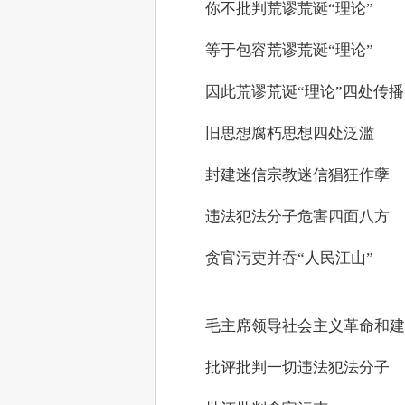
　　你不批判荒谬荒诞“理论”
　　等于包容荒谬荒诞“理论”
　　因此荒谬荒诞“理论”四处传播
　　旧思想腐朽思想四处泛滥
　　封建迷信宗教迷信猖狂作孽
　　违法犯法分子危害四面八方
　　贪官污吏并吞“人民江山”
　　毛主席领导社会主义革命和建
　　批评批判一切违法犯法分子